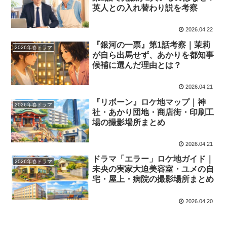
英人との入れ替わり説を考察
2026.04.22
『銀河の一票』第1話考察｜茉莉
2026年春ドラマ
が自ら出馬せず、あかりを都知事
候補に選んだ理由とは？
2026.04.21
『リボーン』ロケ地マップ｜神
2026年春ドラマ
社・あかり団地・商店街・印刷工
場の撮影場所まとめ
2026.04.21
ドラマ「エラー」ロケ地ガイド｜
2026年春ドラマ
未央の実家大迫美容室・ユメの自
宅・屋上・病院の撮影場所まとめ
2026.04.20