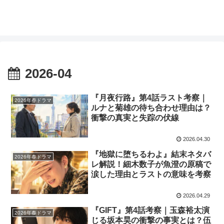
2026-04
『月夜行路』第4話ラスト考察｜
2026年春ドラマ
ルナと菊雄の待ち合わせ理由は？
衝撃の真実と失踪の伏線
2026.04.30
『地獄に堕ちるわよ』結末ネタバ
2026年春ドラマ
レ解説！細木数子が魚澄の原稿で
涙した理由とラストの意味を考察
2026.04.29
『GIFT』第4話考察｜玉森裕太演
2026年春ドラマ
じる坂本昊の衝撃の事実とは？伍