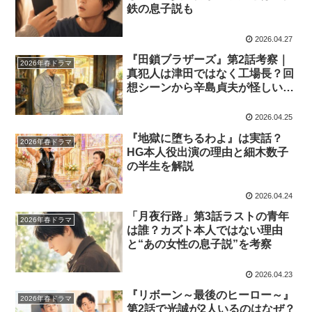
鉄の息子説も
2026.04.27
『田鎖ブラザーズ』第2話考察｜
2026年春ドラマ
真犯人は津田ではなく工場長？回
想シーンから辛島貞夫が怪しい理
由
2026.04.25
『地獄に堕ちるわよ』は実話？
2026年春ドラマ
HG本人役出演の理由と細木数子
の半生を解説
2026.04.24
「月夜行路」第3話ラストの青年
2026年春ドラマ
は誰？カズト本人ではない理由
と“あの女性の息子説”を考察
2026.04.23
『リボーン～最後のヒーロー～』
2026年春ドラマ
第2話で光誠が2人いるのはなぜ？