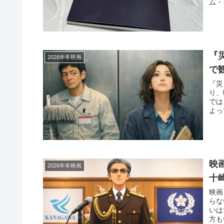
ム・
『
2026年冬映画
で
『災
り、
では
よっ
映
2026年冬映画
十
映画
らな
いは
方も