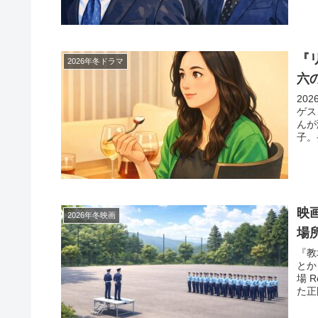
『
2026年冬ドラマ
六
20
ゲス
んが
子。
映
2026年冬映画
場
『教
とか
場 
た正