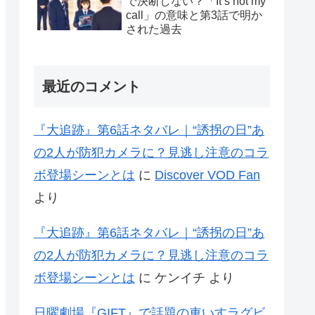
で決断しない？「It’s not my
call」の意味と第3話で明か
された過去
最近のコメント
『大追跡』第6話ネタバレ｜“誘拐の日”あ
の2人が防犯カメラに？見逃し注意のコラ
ボ登場シーンとは
に
Discover VOD Fan
より
『大追跡』第6話ネタバレ｜“誘拐の日”あ
の2人が防犯カメラに？見逃し注意のコラ
ボ登場シーンとは
に
ケンイチ
より
日曜劇場『GIFT』で話題の車いすラグビ