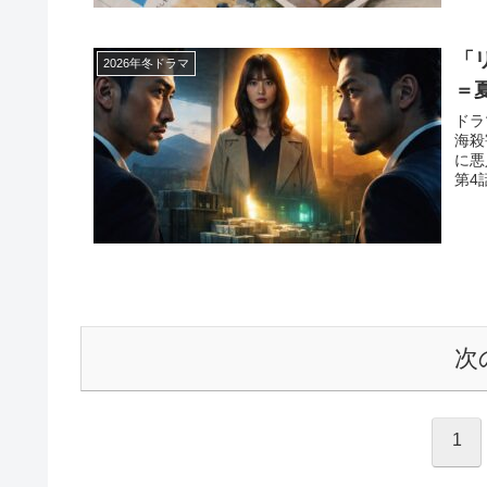
「
2026年冬ドラマ
＝
ドラ
海殺
に悪
第4
次
1