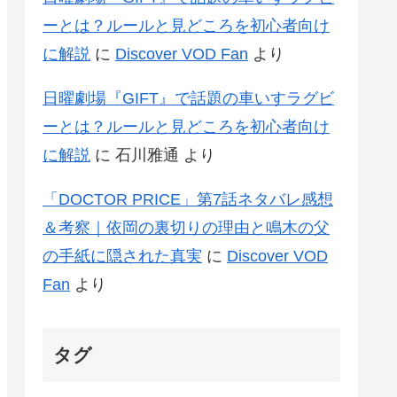
ーとは？ルールと見どころを初心者向け
に解説
に
Discover VOD Fan
より
日曜劇場『GIFT』で話題の車いすラグビ
ーとは？ルールと見どころを初心者向け
に解説
に
石川雅通
より
「DOCTOR PRICE」第7話ネタバレ感想
＆考察｜依岡の裏切りの理由と鳴木の父
の手紙に隠された真実
に
Discover VOD
Fan
より
タグ