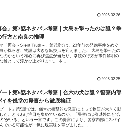
2026.02.26
再会」第7話ネタバレ考察｜大島を撃ったのは誰？拳
の行方と南良の推理
マ「再会～Silent Truth～」第7話では、23年前の発砲事件をめぐ
白が揺らぎ、物語は大きな転換点を迎えました。 大島を撃ったの
なのかという核心に再び焦点が当たり、拳銃の行方が事件解明の
な鍵として浮かび上がります。 本...
2026.02.25
ブート第5話ネタバレ考察｜合六の犬は誰？警察内部
パイを儀堂の発言から徹底検証
ブート」第5話では、儀堂の衝撃的な発言によって物語が大きく動
した。とりわけ注目を集めているのが、「警察には俺以外にも“合
犬”がいる」という一言です。この発言により、警察内部にスパイ
んでいる可能性が一気に現実味を帯びました。 ...