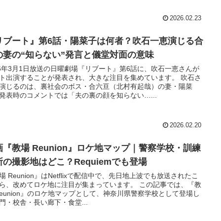
2026.02.23
リブート』第6話・陽菜子は何者？吹石一恵演じる合
の妻の“知らない”発言と儀堂対面の意味
26年3月1日放送の日曜劇場『リブート』第6話に、吹石一恵さんが
ト出演することが発表され、大きな注目を集めています。 吹石さ
演じるのは、裏社会のボス・合六亘（北村有起哉）の妻・陽菜
発表時のコメントでは「夫の裏の顔を知らない…...
2026.02.20
画『教場 Reunion』ロケ地マップ｜警察学校・訓練
所の撮影地はどこ？Requiemでも登場
場 Reunion』はNetflixで配信中で、先日地上波でも放送されたこ
ら、改めてロケ地に注目が集まっています。 この記事では、『教
Reunion』のロケ地マップとして、神奈川県警察学校として登場し
門・校舎・長い廊下・食堂...