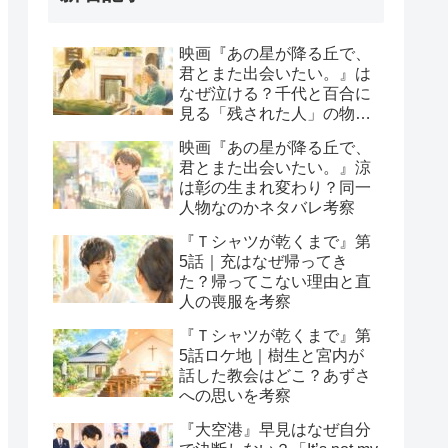
映画『あの星が降る丘で、
君とまた出会いたい。』は
なぜ泣ける？千代と百合に
見る「残された人」の物語
と感想
映画『あの星が降る丘で、
君とまた出会いたい。』涼
は彰の生まれ変わり？同一
人物なのかネタバレ考察
『Ｔシャツが乾くまで』第
5話｜充はなぜ帰ってき
た？帰ってこない理由と直
人の喪服を考察
『Ｔシャツが乾くまで』第
5話ロケ地｜樹生と宮内が
話した教会はどこ？あずさ
への思いを考察
『大空港』早見はなぜ自分