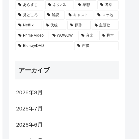
あらすじ
ネタバレ
感想
考察
見どころ
解説
キャスト
ロケ地
Netflix
伏線
原作
主題歌
Prime Video
WOWOW
音楽
脚本
Blu-ray/DVD
声優
アーカイブ
2026年8月
2026年7月
2026年6月