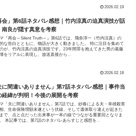
2026.02.19
再会」第6話ネタバレ感想｜竹内涼真の迫真演技が話
！南良が隠す真意を考察
マ『再会～Silent Truth～』第6話では、飛奈淳一（竹内涼真）の
的な告白とともに、物語が大きく動きました。 特に注目を集めて
のが、竹内涼真の迫真演技です。23年間罪を抱えてきた男の葛藤
壊をリアルに表現し、放送直後から...
2026.02.18
夫に間違いありません」第7話ネタバレ感想｜事件当
の経緯が判明！今後の展開を考察
マ「夫に間違いありません」第7話では、紗春による夫・幸雄殺害
相、生命保険増額未遂という伏線、そして遺体取り違えが起きた
まで、点と点だった出来事が一本の線でつながる重要回となりま
。 本記事では、第7話のネタバレあらすじと感想を...