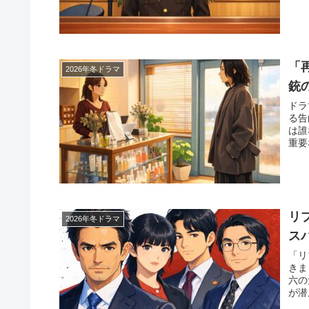
「
2026年冬ドラマ
銃
ドラ
る告
は誰
重要
リ
2026年冬ドラマ
ス
「リ
きま
六の
が潜