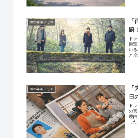
「
2026年冬ドラマ
題
ドラ
衝撃
いる
と崩
「
2026年冬ドラマ
日
ドラ
の真
理由
した