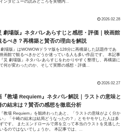
インタビューの読みどころを実物内...
2026.02.28
災 劇場版』ネタバレあらすじと感想・評価｜映画館
観るべき？再構築と賛否の理由を解説
 劇場版』はWOWOWドラマ版を128分に再構築した話題作であ
映画館で観るべきかどうか迷っている人も多い作品です。 本記事
『災 劇場版』ネタバレあらすじをわかりやすく整理し、再構築に
て何が変わったのか、そして実際の感想・評価...
2026.02.27
画『教場 Requiem』ネタバレ解説｜ラストの意味と
崎の結末は？賛否の感想を徹底分析
『教場 Requiem』を観終わったあと、「ラストの意味がよく分か
い」「十崎の結末は結局どうなったの？」とモヤモヤした人は多
ずです。 またエンドロールで席を立って本当のラストを見逃した
いるのではないでしょうか。 本記事では、...