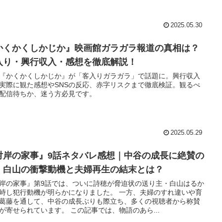
2025.05.30
かくかくしかじか』映画館ガラガラ報道の真相は？
入り・興行収入・感想を徹底解説！
『かくかくしかじか』が「客入りガラガラ」で話題に。興行収入
実際に観た感想やSNSの反応、赤字リスクまで徹底検証。観るべ
配信待ちか、迷う方必見です。
2025.05.29
対岸の家事』9話ネタバレ感想｜中谷の成長に絶賛の
！白山の衝撃動機と夫婦再生の結末とは？
岸の家事』第9話では、ついに詩穂が脅迫状の送り主・白山はるか
峙し犯行動機が明らかになりました。 一方、夫婦のすれ違いや育
葛藤を通して、中谷の成長ぶりも際立ち、多くの視聴者から称賛
が寄せられています。 この記事では、物語のあら...