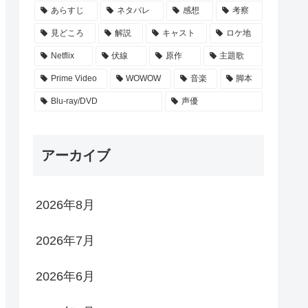
あらすじ
ネタバレ
感想
考察
見どころ
解説
キャスト
ロケ地
Netflix
伏線
原作
主題歌
Prime Video
WOWOW
音楽
脚本
Blu-ray/DVD
声優
アーカイブ
2026年8月
2026年7月
2026年6月