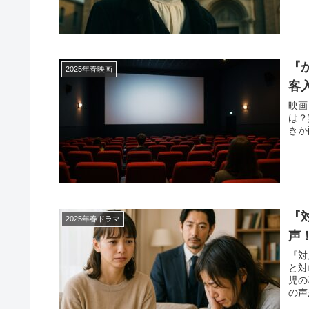
『
2025年春映画
客
映画
は？
きか
『
2025年春ドラマ
声
『対
と対
児の
の声