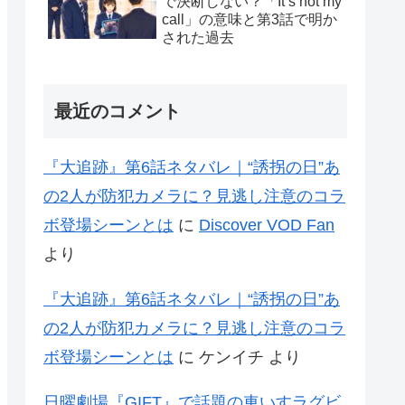
で決断しない？「It’s not my
call」の意味と第3話で明か
された過去
最近のコメント
『大追跡』第6話ネタバレ｜“誘拐の日”あ
の2人が防犯カメラに？見逃し注意のコラ
ボ登場シーンとは
に
Discover VOD Fan
より
『大追跡』第6話ネタバレ｜“誘拐の日”あ
の2人が防犯カメラに？見逃し注意のコラ
ボ登場シーンとは
に
ケンイチ
より
日曜劇場『GIFT』で話題の車いすラグビ