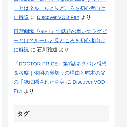
ーとは？ルールと見どころを初心者向け
に解説
に
Discover VOD Fan
より
日曜劇場『GIFT』で話題の車いすラグビ
ーとは？ルールと見どころを初心者向け
に解説
に
石川雅通
より
「DOCTOR PRICE」第7話ネタバレ感想
＆考察｜依岡の裏切りの理由と鳴木の父
の手紙に隠された真実
に
Discover VOD
Fan
より
タグ