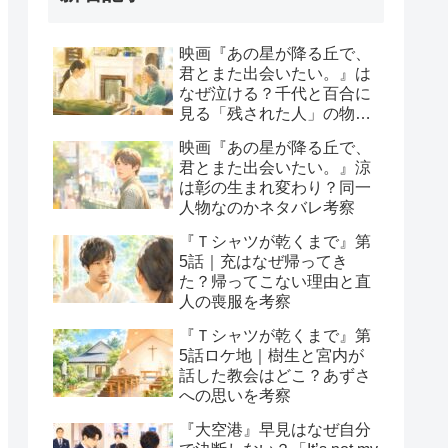
映画『あの星が降る丘で、
君とまた出会いたい。』は
なぜ泣ける？千代と百合に
見る「残された人」の物語
と感想
映画『あの星が降る丘で、
君とまた出会いたい。』涼
は彰の生まれ変わり？同一
人物なのかネタバレ考察
『Ｔシャツが乾くまで』第
5話｜充はなぜ帰ってき
た？帰ってこない理由と直
人の喪服を考察
『Ｔシャツが乾くまで』第
5話ロケ地｜樹生と宮内が
話した教会はどこ？あずさ
への思いを考察
『大空港』早見はなぜ自分