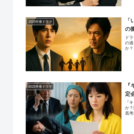
「
2025年春ドラマ
の
ドラ
の過
か？
『
2025年春ドラマ
定
『キ
か？
底考