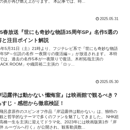
の炎が再び燃え上がります。 本記事では、時...
2025.05.31
025春放送『世にも奇妙な物語35周年SP』名作5選の
容と注目ポイント解説
25年5月31日（土）21時より、フジテレビ系で『世にも奇妙な物語
周年SP～伝説の名作 一夜限りの復活編～』が放送されます。 本特
では、過去の名作5本が一夜限りで復活。木村拓哉主演の
LACK ROOM」や織田裕二主演の「ロッ...
2025.05.30
岸辺露伴は動かない 懺悔室』は映画館で観るべき？
らすじ・感想から徹底検証！
飛呂彦原作のスピンオフ作品『岸辺露伴は動かない』は、独特の
観と哲学的なテーマで多くのファンを魅了してきました。 NHK総
高橋一生を主演に迎えてドラマ化、2023年には映画版第1作『岸
伴 ルーヴルへ行く』が公開され、観客動員数...