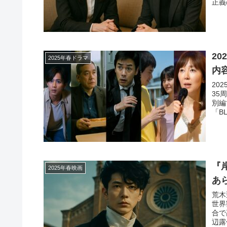
正義
2
2025年春ドラマ
内
20
35
別編
「B
『
2025年春映画
あ
荒木
世界
合で
辺露