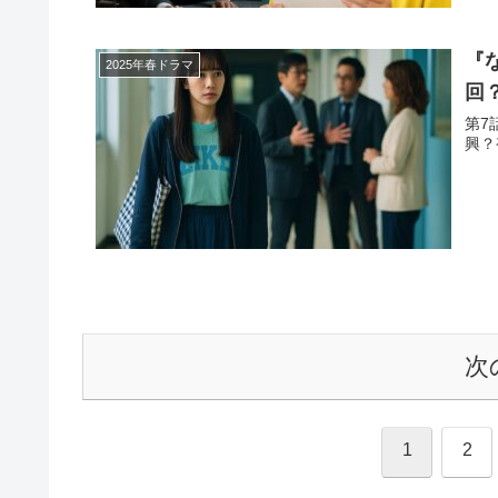
『
2025年春ドラマ
回
第7
興？
次
1
2