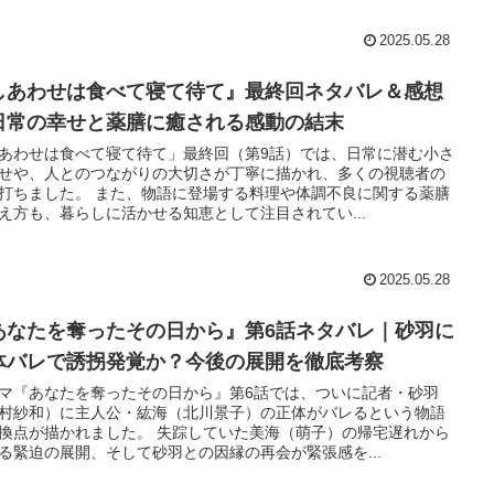
2025.05.28
しあわせは食べて寝て待て』最終回ネタバレ＆感想
日常の幸せと薬膳に癒される感動の結末
あわせは食べて寝て待て」最終回（第9話）では、日常に潜む小さ
せや、人とのつながりの大切さが丁寧に描かれ、多くの視聴者の
打ちました。 また、物語に登場する料理や体調不良に関する薬膳
え方も、暮らしに活かせる知恵として注目されてい...
2025.05.28
あなたを奪ったその日から』第6話ネタバレ｜砂羽に
体バレで誘拐発覚か？今後の展開を徹底考察
マ『あなたを奪ったその日から』第6話では、ついに記者・砂羽
村紗和）に主人公・紘海（北川景子）の正体がバレるという物語
換点が描かれました。 失踪していた美海（萌子）の帰宅遅れから
る緊迫の展開、そして砂羽との因縁の再会が緊張感を...