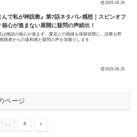
2025.05.26
なんで私が神説教』第7話ネタバレ感想｜スピンオフ
？核心が進まない展開に疑問の声続出！
話は物語の核心が進まず、愛花との因縁も保留状態に。説教も即
視聴者からの違和感と疑問の声を深掘りします。
2025.05.25
のページ
次
…
4
へ