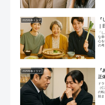
『
2025年春ドラマ
｜
「し
な幸
心を
の考
『
2025年春ドラマ
正
ドラ
（仁
の転
始ま