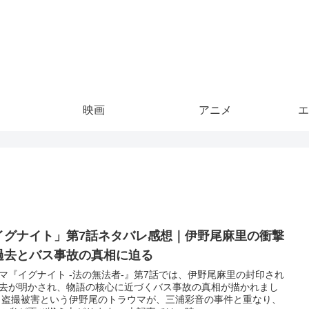
映画
アニメ
エ
イグナイト」第7話ネタバレ感想｜伊野尾麻里の衝撃
過去とバス事故の真相に迫る
マ『イグナイト -法の無法者-』第7話では、伊野尾麻里の封印され
去が明かされ、物語の核心に近づくバス事故の真相が描かれまし
 盗撮被害という伊野尾のトラウマが、三浦彩音の事件と重なり、