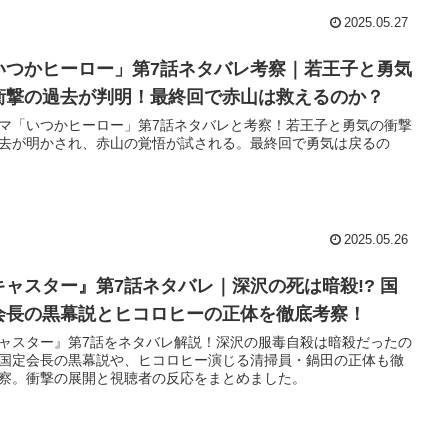
2025.05.27
いつかヒーロー」第7話ネタバレ考察｜若王子と勇気
衝撃の過去が判明！最終回で赤山は救えるのか？
マ「いつかヒーロー」第7話ネタバレと考察！若王子と勇気の衝撃
去が明かされ、赤山の覚悟が試される。最終回で勇気は戻るの
2025.05.26
キャスター』第7話ネタバレ｜深沢の死は暗殺!? 国
会長の黒幕説とヒコロヒーの正体を徹底考察！
ャスター』第7話をネタバレ解説！深沢の服毒自殺は暗殺だったの
国定会長の黒幕説や、ヒコロヒー演じる清掃員・鍋田の正体も徹
察。衝撃の展開と視聴者の反応をまとめました。