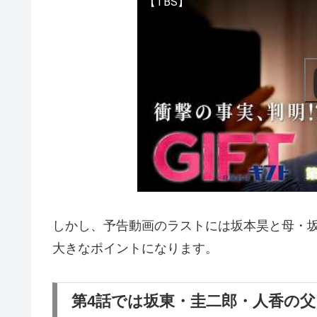
【TBS】
しかし、予告動画のラストには坂本昊と母・
大きなポイントになります。
第4話では坂東・圭二郎・人香の