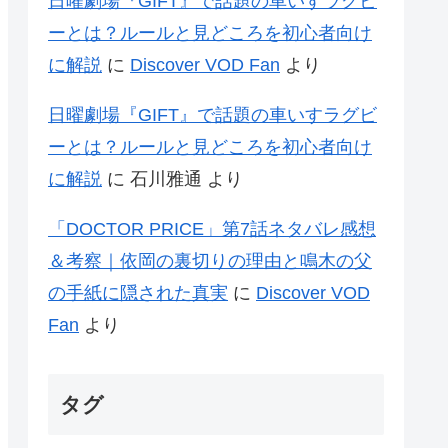
日曜劇場『GIFT』で話題の車いすラグビ
ーとは？ルールと見どころを初心者向け
に解説
に
Discover VOD Fan
より
日曜劇場『GIFT』で話題の車いすラグビ
ーとは？ルールと見どころを初心者向け
に解説
に
石川雅通
より
「DOCTOR PRICE」第7話ネタバレ感想
＆考察｜依岡の裏切りの理由と鳴木の父
の手紙に隠された真実
に
Discover VOD
Fan
より
タグ