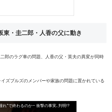
？坂東・圭二郎・人香の父に動き
、圭二郎のラグ車の問題、人香の父・英夫の異変が同時
レイズブルズのメンバーや家族の問題に置かれている
“憧れ”で終わるのか― 衝撃の事実､判明!?