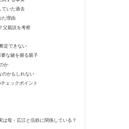
していた過去
めた理由
？父親説を考察
断定できない
重要な鍵を握る親子
のか
物なのかもしれない
のチェックポイント
実は母・広江と伍鉄に関係している？