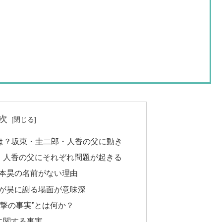
次
じは？坂東・圭二郎・人香の父に動き
・人香の父にそれぞれ問題が起きる
本昊の名前がない理由
が昊に謝る場面が意味深
“衝撃の事実”とは何か？
に関する事実