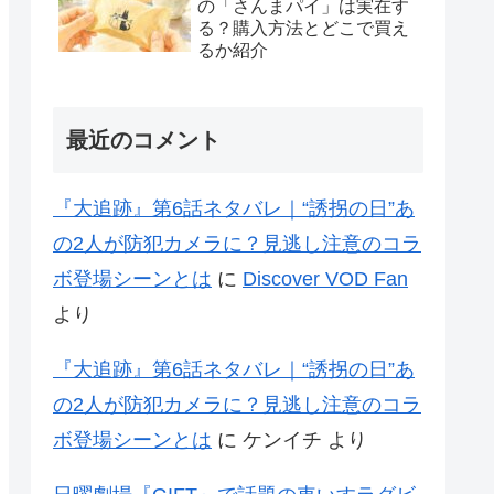
の「さんまパイ」は実在す
る？購入方法とどこで買え
るか紹介
最近のコメント
『大追跡』第6話ネタバレ｜“誘拐の日”あ
の2人が防犯カメラに？見逃し注意のコラ
ボ登場シーンとは
に
Discover VOD Fan
より
『大追跡』第6話ネタバレ｜“誘拐の日”あ
の2人が防犯カメラに？見逃し注意のコラ
ボ登場シーンとは
に
ケンイチ
より