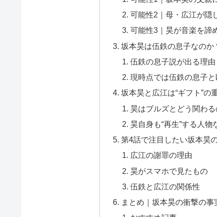
可能性2｜母・広江が隠
可能性3｜昊が音楽を諦
坂本昊は伍鉄の息子なのか
伍鉄の息子説が出る理由
現時点では伍鉄の息子と
坂本昊と広江は“ギフト”の
昊はブルズとどう関わる
昊自身も“再生”する人
第4話で注目したい坂本昊
広江の謝罪の理由
昊がスマホで見たもの
伍鉄と広江の関係性
まとめ｜坂本昊の衝撃の事