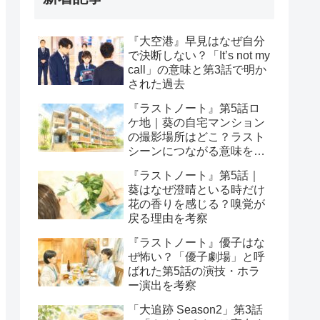
『大空港』早見はなぜ自分
で決断しない？「It’s not my
call」の意味と第3話で明か
された過去
『ラストノート』第5話ロ
ケ地｜葵の自宅マンション
の撮影場所はどこ？ラスト
シーンにつながる意味を考
察
『ラストノート』第5話｜
葵はなぜ澄晴といる時だけ
花の香りを感じる？嗅覚が
戻る理由を考察
『ラストノート』優子はな
ぜ怖い？「優子劇場」と呼
ばれた第5話の演技・ホラ
ー演出を考察
「大追跡 Season2」第3話