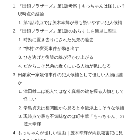
『田鎖ブラザーズ』第1話考察｜もっちゃんは怪しい？
現時点の結論
第1話時点では茂木幸輝が最も疑いやすい犯人候補
『田鎖ブラザーズ』第1話のあらすじを簡単に整理
時効に置き去りにされた兄弟の過去
“牧村”の変死事件が動き出す
ひき逃げと復讐の線が浮かび上がる
だからこそ兄弟の近くにいる人物が気になる
田鎖家一家殺傷事件の犯人候補として怪しい人物は誰
か
津田雄二は犯人ではなく真相の鍵を握る人物として
怪しい
辛島貞夫は相関図から見ると今後浮上しそうな候補
現時点で最も不気味なのは町中華「もっちゃん」の
茂木幸輝
もっちゃんが怪しい理由｜茂木幸輝が両親殺害犯に見