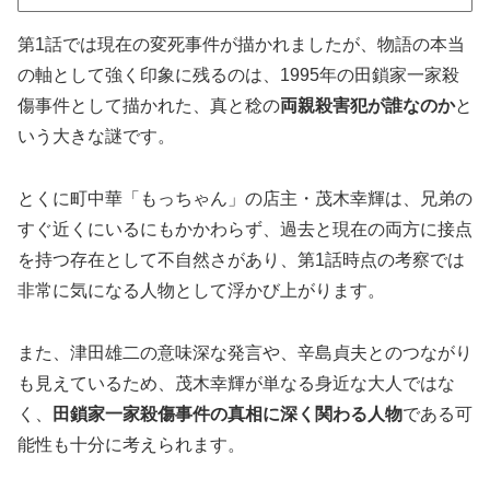
第1話では現在の変死事件が描かれましたが、物語の本当
の軸として強く印象に残るのは、1995年の田鎖家一家殺
傷事件として描かれた、真と稔の
両親殺害犯が誰なのか
と
いう大きな謎です。
とくに町中華「もっちゃん」の店主・茂木幸輝は、兄弟の
すぐ近くにいるにもかかわらず、過去と現在の両方に接点
を持つ存在として不自然さがあり、第1話時点の考察では
非常に気になる人物として浮かび上がります。
また、津田雄二の意味深な発言や、辛島貞夫とのつながり
も見えているため、茂木幸輝が単なる身近な大人ではな
く、
田鎖家一家殺傷事件の真相に深く関わる人物
である可
能性も十分に考えられます。