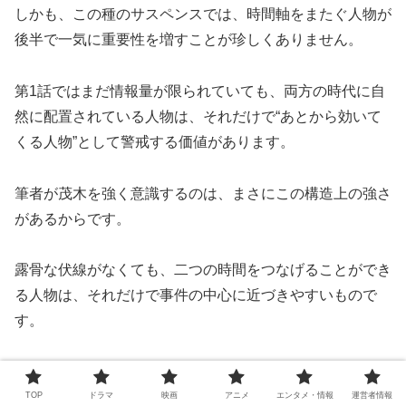
しかも、この種のサスペンスでは、時間軸をまたぐ人物が
後半で一気に重要性を増すことが珍しくありません。
第1話ではまだ情報量が限られていても、両方の時代に自
然に配置されている人物は、それだけで“あとから効いて
くる人物”として警戒する価値があります。
筆者が茂木を強く意識するのは、まさにこの構造上の強さ
があるからです。
露骨な伏線がなくても、二つの時間をつなげることができ
る人物は、それだけで事件の中心に近づきやすいもので
す。
茂木は第1話の時点で、その条件をすでに満たしていま
す。
TOP
ドラマ
映画
アニメ
エンタメ・情報
運営者情報