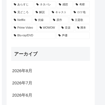
あらすじ
ネタバレ
感想
考察
見どころ
解説
キャスト
ロケ地
Netflix
伏線
原作
主題歌
Prime Video
WOWOW
音楽
脚本
Blu-ray/DVD
声優
アーカイブ
2026年8月
2026年7月
2026年6月