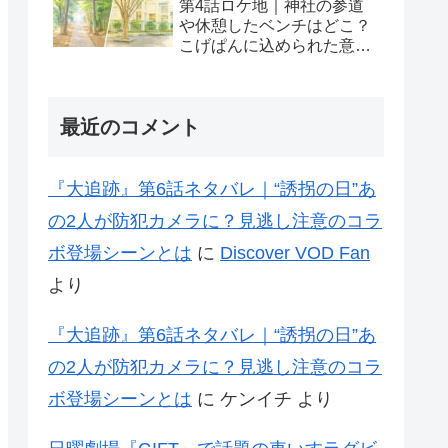
第4話ロケ地｜神社の参道
や休憩したベンチはどこ？
こげぱんに込められた意味
も考察
最近のコメント
『大追跡』第6話ネタバレ｜“誘拐の日”あ
の2人が防犯カメラに？見逃し注意のコラ
ボ登場シーンとは
に
Discover VOD Fan
より
『大追跡』第6話ネタバレ｜“誘拐の日”あ
の2人が防犯カメラに？見逃し注意のコラ
ボ登場シーンとは
に
ケンイチ
より