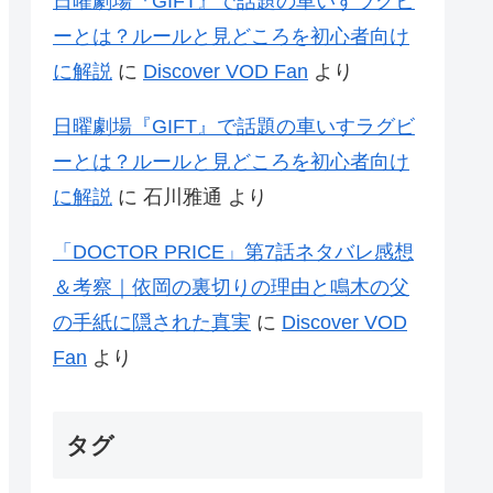
日曜劇場『GIFT』で話題の車いすラグビ
ーとは？ルールと見どころを初心者向け
に解説
に
Discover VOD Fan
より
日曜劇場『GIFT』で話題の車いすラグビ
ーとは？ルールと見どころを初心者向け
に解説
に
石川雅通
より
「DOCTOR PRICE」第7話ネタバレ感想
＆考察｜依岡の裏切りの理由と鳴木の父
の手紙に隠された真実
に
Discover VOD
Fan
より
タグ