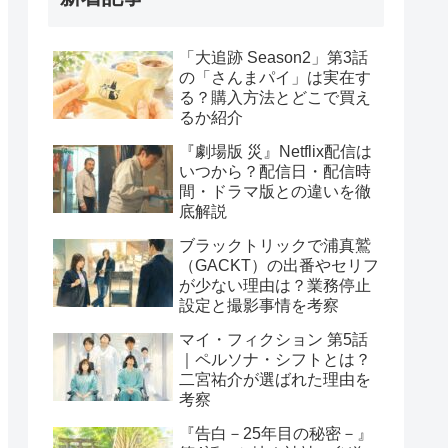
「大追跡 Season2」第3話
の「さんまパイ」は実在す
る？購入方法とどこで買え
るか紹介
『劇場版 災』Netflix配信は
いつから？配信日・配信時
間・ドラマ版との違いを徹
底解説
ブラックトリックで浦真鷲
（GACKT）の出番やセリフ
が少ない理由は？業務停止
設定と撮影事情を考察
マイ・フィクション 第5話
｜ペルソナ・シフトとは？
二宮祐介が選ばれた理由を
考察
『告白－25年目の秘密－』