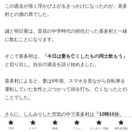
この過去が強く浮かび上がるきっかけになったのが、喜多
村との酒の席でした。
誠と明日香は、音花の中学時代の担任だった喜多村と一緒
に飲むことになります。
そこで喜多村は、
「今日は妻を亡くしたもの同士飲もう」
と切り出し、自分の過去を語り始めました。
喜多村によると、妻は6年前、スマホを見ながら自転車を
運転していた女性とぶつかって頭を打ち、亡くなったとの
ことでした。
さらに、しんみりした空気の中で喜多村は
「10時10分、
あの日 僕たちもお祝いする予定でした。事故に遭って…
TOP
ドラマ
映画
アニメ
エンタメ・情報
運営者情報
もう…。」
と話します。