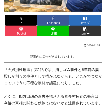
X
Facebook
はてブ
Pocket
LINE
コピー
2026.04.15
記事内に広告が含まれています。
『夫婦別姓刑事』第1話では、
消しゴム事件
と
5年前の妻
殺し
が別々の事件として描かれながらも、どこかでつなが
っていそうな不穏な展開が話題になりました。
とくに、四方田誠の過去を揺さぶる喜多村拓春の発言は、
今後の真相に関わる伏線ではないかと注目されています。