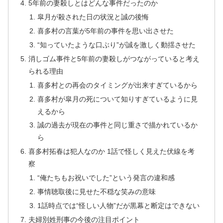
5年前の妻殺しとはどんな事件だったのか
皐月が殺された日の状況と誠の後悔
喜多村の言葉が5年前の事件を思い出させた
“知っていたような口ぶり”が誠を激しく動揺させた
消しゴム事件と5年前の妻殺しがつながっていると考え
られる理由
喜多村との再会のタイミングが出来すぎているから
喜多村が皐月の死について知りすぎているように見
えるから
誠の過去が現在の事件と同じ重さで描かれているか
ら
喜多村拓春は犯人なのか 1話で怪しく見えた伏線を考
察
“俺たちもお祝いでした”という発言の違和感
事情聴取後に見せた不穏な笑みの意味
1話時点では“怪しい人物”だが黒幕と断定はできない
夫婦別姓刑事の今後の注目ポイント