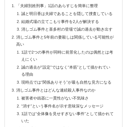
「夫婦別姓刑事」1話のあらすじを簡単に整理
誠と明日香は夫婦であることを隠して捜査している
結婚式場の立てこもり事件を2人が解決する
消しゴム事件と喜多村の登場で誠の過去が動き出す
消しゴム事件と5年前の妻殺しは関係している可能性が
高い
1話で2つの事件が同時に前景化したのは偶然とは考
えにくい
誠の過去が“設定”ではなく“本筋”として描かれてい
る理由
現時点では“関係ありそう”が最も自然な見方になる
消しゴム事件とはどんな連続殺人事件なのか
被害者や凶器に一貫性がない不気味さ
“消す”という事件名が示す意味深なメッセージ
1話では“全体像を見せすぎない事件”として描かれて
いた