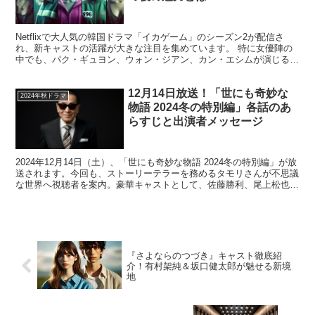
Netflixで大人気の韓国ドラマ「イカゲーム」のシーズン2が配信さ
れ、新キャストの活躍が大きな注目を集めています。 特に女優陣の
中でも、パク・ギュヨン、ウォン・ジアン、カン・エシムが演じるキ
ャラクターが物語に深みを与えています。 この記事...
12月14日放送！「世にも奇妙な
2024年秋ドラマ
物語 2024冬の特別編」各話のあ
らすじと出演者メッセージ
2024年12月14日（土）、「世にも奇妙な物語 2024冬の特別編」が放
送されます。今回も、ストーリーテラーを務めるタモリさんが不思議
な世界へ視聴者を案内。豪華キャストとして、佐藤勝利、尾上松也、
田中卓志、清野菜名が出演します。 各話は斬...
『さよならのつづき』キャスト徹底紹
介！有村架純＆坂口健太郎が魅せる新境
地