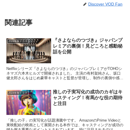
Discover VOD Fan
関連記事
『さよならのつづき』ジャパンプ
2024年秋ドラマ
レミアの裏側！見どころと感動秘
話を公開
Netflixシリーズ『さよならのつづき』のジャパンプレミアがTOHOシ
ネマズ六本木ヒルズで開催されました。 主演の有村架純さん、坂口
健太郎さんをはじめ豪華キャストと監督が登壇し、制作の裏側や感動
的なエピソードが明かされました。 この記事で...
推しの子実写化の成功のカギはキ
2024年秋ドラマ
ャスティング！有馬かな役の期待
と注目
「推しの子」の実写化が話題沸騰中です。 AmazonのPrime Videoと
東映配給の映画として展開される本作では、キャスティングが成功の
鍵を握る重要なポイントとされています。 特に注目されるのは、原