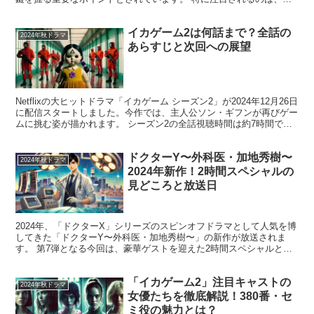
作でも人気の高いキャラクター「有馬かな...
イカゲーム2は何話まで？全話の
2024年秋ドラマ
あらすじと次回への展望
Netflixの大ヒットドラマ「イカゲーム シーズン2」が2024年12月26日
に配信スタートしました。今作では、主人公ソン・ギフンが再びゲー
ムに挑む姿が描かれます。 シーズン2の全話視聴時間は約7時間で、
テンポの良いストーリー展開と緊張感...
ドクターY〜外科医・加地秀樹〜
2024年秋ドラマ
2024年新作！2時間スペシャルの
見どころと放送日
2024年、「ドクターX」シリーズのスピンオフドラマとして人気を博
してきた「ドクターY〜外科医・加地秀樹〜」の新作が放送されま
す。 第7弾となる今回は、豪華ゲストを迎えた2時間スペシャルとし
て注目を集めています。 この記事では、放送日やあら...
「イカゲーム2」注目キャストの
2024年秋ドラマ
女優たちを徹底解説！380番・セ
ミ役の魅力とは？