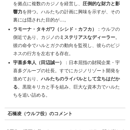
を拠点に複数のカジノを経営し、
圧倒的な財力と影
響力
を持つ。ハルたちの計画に興味を示すが、その
裏には隠された目的が…。
ラモーナ・タキガワ（シシド・カフカ）
：ウルフの
側近であり、カジノの
ミステリアスなディーラー
。
彼の命令でハルとガクの動向を監視し、彼らのビジ
ネスの行方を左右する存在。
宇喜多隼人（田辺誠一）
：日本屈指の財閥企業・宇
喜多グループの社長。すでにカジノリゾート開発を
進めており、
ハルたちのライバルとして立ちはだか
る
。黒龍キリカと手を組み、巨大な資本力でハルた
ちを追い詰める。
石橋凌（ウルフ役）のコメント