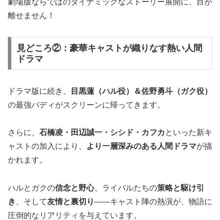
劇場版ならではのダイナミックなストーリー展開に、目が
離せません！
見どころ②：豪華キャストが織りなす熱い人間
ドラマ
ドラマ版に続き、
目黒蓮（ハル役）＆佐野勇斗（ガク役）
の最強バディがスクリーンに帰ってきます。
さらに、
石橋凌・田辺誠一・シシド・カフカ
といった新キ
ャストの加入により、
より一層深みのある人間ドラマ
が描
かれます。
ハルとガクの
信念と野心
、ライバルたちの
策略と駆け引
き
、そして
友情と裏切り
——キャスト陣の熱演が、物語に
圧倒的なリアリティを与えています。