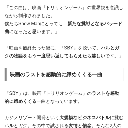
「この曲は、映画『トリリオンゲーム』の世界観を意識し
ながら制作されました。
僕たちSnow Manにとっても、
新たな挑戦となるバラード
曲
になったと思います。」
「映画を観終わった後に、『SBY』を聴いて、
ハルとガ
クの物語をもう一度思い返してもらえたら嬉しい
です。」
映画のラストを感動的に締めくくる一曲
「SBY」は、映画『トリリオンゲーム』の
ラストを感動
的に締めくくる
一曲となっています。
カジノリゾート開発という
大規模なビジネスバトル
に挑む
ハルとガク。その中で試される
友情
と
信念
。そんな2人の