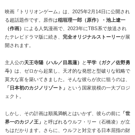
映画『トリリオンゲーム』は、2025年2月14日に公開され
る超話題作です。原作は
稲垣理一郎（原作）・池上遼一
（作画）
による人気漫画で、2023年にTBS系で放送され
たテレビドラマ版に続き、
完全オリジナルストーリー
が展
開されます。
主人公の
天王寺陽（ハル／目黒蓮）
と
平学（ガク／佐野勇
斗）
は、ゼロから起業し、天才的な発想と型破りな戦略で
莫大な富を築いてきました。そんな彼らが次に狙うのは、
「日本初のカジノリゾート」
という国家規模の一大プロジ
ェクト。
しかし、その計画は順風満帆とはいかず、彼らの前に
「世
界一のカジノ王」
と呼ばれるウルフ・リー（石橋凌）が立
ちはだかります。さらに、ウルフと対立する日本屈指の財