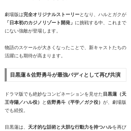
劇場版は
完全オリジナルストーリー
となり、ハルとガクが
「日本初のカジノリゾート開発」
に挑戦する中、これまで
にない強敵が登場します。
物語のスケールが大きくなったことで、新キャストたちの
活躍にも期待が高まります。
目黒蓮＆佐野勇斗が最強バディとして再び共演
ドラマ版でも絶妙なコンビネーションを見せた
目黒蓮（天
王寺陽／ハル役）
と
佐野勇斗（平学／ガク役）
が、劇場版
でも続投。
目黒蓮は、
天才的な話術と大胆な行動力を持つハル
を再び