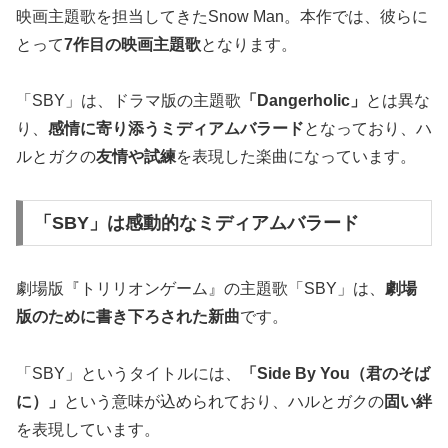
映画主題歌を担当してきたSnow Man。本作では、彼らに
とって
7作目の映画主題歌
となります。
「SBY」は、ドラマ版の主題歌
「Dangerholic」
とは異な
り、
感情に寄り添うミディアムバラード
となっており、ハ
ルとガクの
友情や試練
を表現した楽曲になっています。
「SBY」は感動的なミディアムバラード
劇場版『トリリオンゲーム』の主題歌「SBY」は、
劇場
版のために書き下ろされた新曲
です。
「SBY」というタイトルには、
「Side By You（君のそば
に）」
という意味が込められており、ハルとガクの
固い絆
を表現しています。