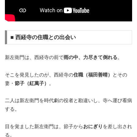
■ 西経寺の住職との出会い
新左衛門は、西経寺の前で
雨の中、力尽きて倒れる
。
そこを発見したのが、西経寺の
住職（福田善晴）
とその
妻・
節子（紅萬子）
。
二人は新左衛門を時代劇の役者と勘違いし、寺へ運び看病
する。
目を覚ました新左衛門は、節子から
おにぎり
を差し出され
る。