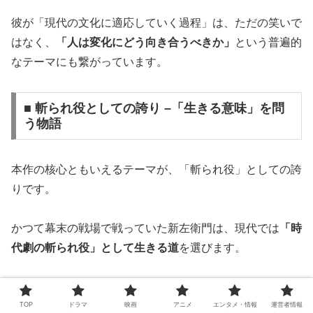
彼が「現代の文化に適応していく過程」は、ただの笑いで
はなく、
「人は変化にどう向き合うべきか」
という普遍的
なテーマにも繋がっています。
■ 斬られ役としての誇り –「生きる意味」を問
う物語
本作の核心ともいえるテーマが、「斬られ役」としての誇
りです。
かつて幕末の戦場で戦っていた新左衛門は、現代では
「時
代劇の斬られ役」として生きる道
を選びます。
「斬られる」ことが求められる仕事に、彼は最初は戸惑い
TOP
ドラマ
映画
アニメ
エンタメ・情報
運営者情報
ます。