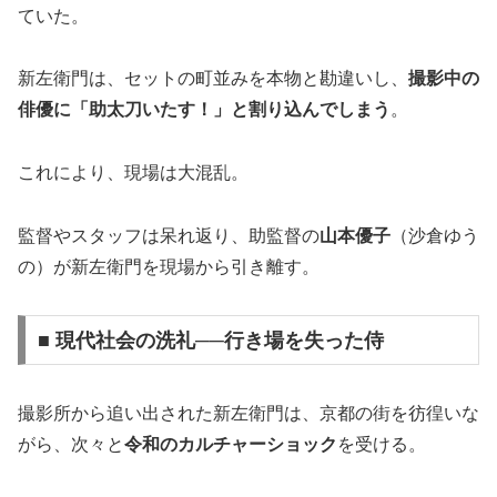
ていた。
新左衛門は、セットの町並みを本物と勘違いし、
撮影中の
俳優に「助太刀いたす！」と割り込んでしまう
。
これにより、現場は大混乱。
監督やスタッフは呆れ返り、助監督の
山本優子
（沙倉ゆう
の）が新左衛門を現場から引き離す。
■ 現代社会の洗礼──行き場を失った侍
撮影所から追い出された新左衛門は、京都の街を彷徨いな
がら、次々と
令和のカルチャーショック
を受ける。