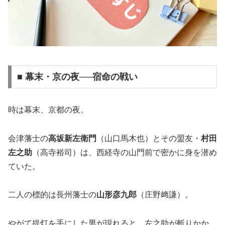
■ 幕末・京の夜──宿命の戦い
時は幕末、京都の夜。
会津藩士の
高坂新左衛門
（山口馬木也）とその盟友・
村田
左之助
（高寺裕司）は、西経寺の山門前で密かに身を潜め
ていた。
二人の標的は長州藩士の
山形彦九郎
（庄野﨑謙）。
やがて提灯を手にした男が現れると、左之助が斬りかか