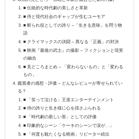
■ 伝統的な時代劇の美しさと革新
■ 侍と現代社会のギャップが生むユーモア
■ 斬られ役としての誇り –「生きる意味」を問う物
語
■ クライマックスの決闘 – 異なる「正義」の対決
■ 映画『最後の武士』の撮影 – フィクションと現実
の融合
■ 見どころまとめ – 「変わらないもの」と「変わる
もの」
鑑賞者の感想・評価 – どんなレビューが寄せられてい
る？
■ 「笑って泣ける」王道エンターテインメント
■ 侍の誇りと生き様に心を揺さぶられる
■ 「時代劇の新しい形」としての評価
■ 印象的なシーン「ケーキのシーンで涙が…」
■ 「何度も観たくなる映画」リピーター続出