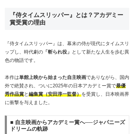
『侍タイムスリッパー』とは？アカデミー
賞受賞の理由
『侍タイムスリッパー』は、幕末の侍が現代にタイムスリ
ップし、時代劇の
「斬られ役」
として新たな人生を歩む異
色の物語です。
本作は
単館上映から始まった自主映画
でありながら、国内
外で絶賛され、ついに2025年の日本アカデミー賞で
最優
秀作品賞
と
編集賞（安田淳一監督）
を受賞し、日本映画界
に衝撃を与えました。
■ 自主映画からアカデミー賞へ──ジャパニーズ
ドリームの軌跡