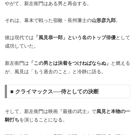
やがて、新左衛門はある男と再会する。
それは、幕末で戦った宿敵・長州藩士の
山形彦九郎
。
彼は現代では
「風見恭一郎」という名のトップ俳優
として
成功していた。
新左衛門は
「この男とは決着をつけねばならぬ」
と燃える
が、風見は「もう過去のこと」と冷静に語る。
■ クライマックス──侍としての決断
そして、新左衛門は映画『最後の武士』で
風見と本物の一
騎打ち
を演じることになる。