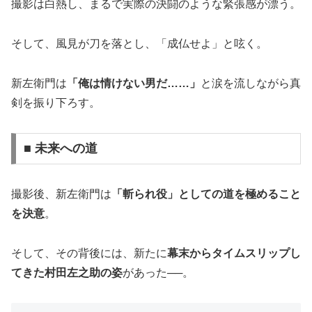
撮影は白熱し、まるで実際の決闘のような緊張感が漂う。
そして、風見が刀を落とし、「成仏せよ」と呟く。
新左衛門は
「俺は情けない男だ……」
と涙を流しながら真
剣を振り下ろす。
■ 未来への道
撮影後、新左衛門は
「斬られ役」としての道を極めること
を決意
。
そして、その背後には、新たに
幕末からタイムスリップし
てきた村田左之助の姿
があった──。