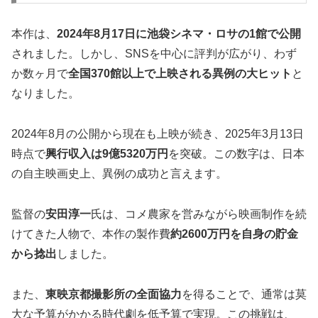
本作は、
2024年8月17日に池袋シネマ・ロサの1館で公開
されました。しかし、SNSを中心に評判が広がり、わず
か数ヶ月で
全国370館以上で上映される異例の大ヒット
と
なりました。
2024年8月の公開から現在も上映が続き、2025年3月13日
時点で
興行収入は9億5320万円
を突破。この数字は、日本
の自主映画史上、異例の成功と言えます。
監督の
安田淳一
氏は、コメ農家を営みながら映画制作を続
けてきた人物で、本作の製作費
約2600万円を自身の貯金
から捻出
しました。
また、
東映京都撮影所の全面協力
を得ることで、通常は莫
大な予算がかかる時代劇を低予算で実現。この挑戦は、