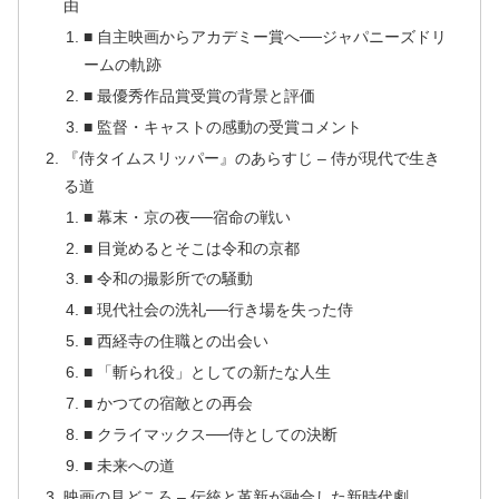
由
■ 自主映画からアカデミー賞へ──ジャパニーズドリ
ームの軌跡
■ 最優秀作品賞受賞の背景と評価
■ 監督・キャストの感動の受賞コメント
『侍タイムスリッパー』のあらすじ – 侍が現代で生き
る道
■ 幕末・京の夜──宿命の戦い
■ 目覚めるとそこは令和の京都
■ 令和の撮影所での騒動
■ 現代社会の洗礼──行き場を失った侍
■ 西経寺の住職との出会い
■ 「斬られ役」としての新たな人生
■ かつての宿敵との再会
■ クライマックス──侍としての決断
■ 未来への道
映画の見どころ – 伝統と革新が融合した新時代劇