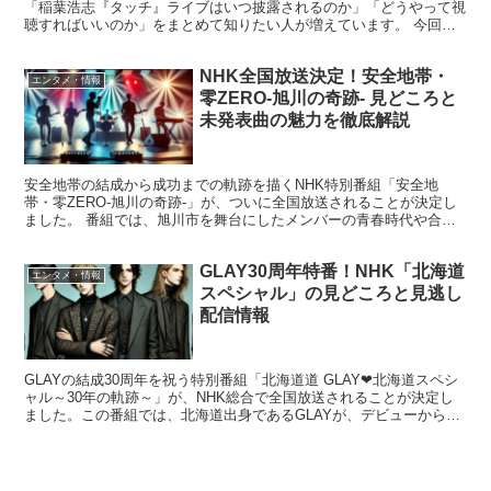
「稲葉浩志『タッチ』ライブはいつ披露されるのか」「どうやって視
聴すればいいのか」をまとめて知りたい人が増えています。 今回
は、侍ジャパンの試合日程に加えて、稲葉浩志さ...
NHK全国放送決定！安全地帯・
エンタメ・情報
零ZERO-旭川の奇跡- 見どころと
未発表曲の魅力を徹底解説
安全地帯の結成から成功までの軌跡を描くNHK特別番組「安全地
帯・零ZERO-旭川の奇跡-」が、ついに全国放送されることが決定し
ました。 番組では、旭川市を舞台にしたメンバーの青春時代や合宿
生活、さらに未公開のアマチュア時代の楽曲も紹介される...
GLAY30周年特番！NHK「北海道
エンタメ・情報
スペシャル」の見どころと見逃し
配信情報
GLAYの結成30周年を祝う特別番組「北海道道 GLAY❤北海道スペシ
ャル～30年の軌跡～」が、NHK総合で全国放送されることが決定し
ました。この番組では、北海道出身であるGLAYが、デビューから現
在に至るまでの軌跡を語り尽くします。 さら...