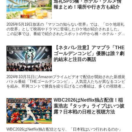
巡礼SPの橋・ホテル・グルメ情
報まとめ！場所や行き方も紹介
2026年5月19日放送の『マツコの知らない世界』では、「ロケ地巡礼
の世界」として映画やドラマに登場したロケ地が紹介されました。
この記事では、番組で紹介されたスポットの中から橋・ホテル・グル
メに絞り、場所・アクセス方法・どんなロケ地なのか...
【ネタバレ注意】アマプラ「THE
エンタメ・情報
ゴールデンコンビ」優勝は誰？劇
的結末と注目の裏話
2024年10月31日にAmazonプライムビデオで配信が開始された新感覚
バトル番組「THEゴールデンコンビ」。人気芸人たちが異なるコンビ
を組み、即興コントで勝負を繰り広げるこの番組は、多くの視聴者を
魅了しました。 注目の最終結果では、「く...
WBC2026はNetflix独占配信！稲
エンタメ・情報
葉浩志『タッチ』ライブはいつ披
露？日本戦の日程と視聴方法
WBC2026はNetflix独占配信となり、「日本戦はいつ行われるのか」