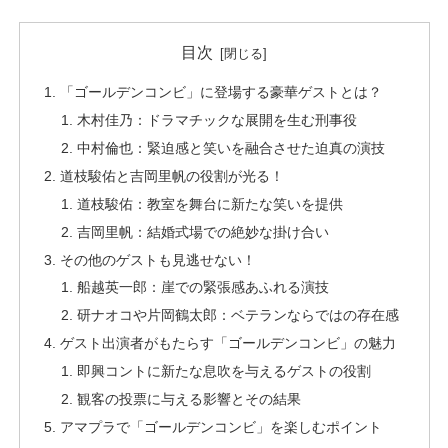
目次
「ゴールデンコンビ」に登場する豪華ゲストとは？
木村佳乃：ドラマチックな展開を生む刑事役
中村倫也：緊迫感と笑いを融合させた迫真の演技
道枝駿佑と吉岡里帆の役割が光る！
道枝駿佑：教室を舞台に新たな笑いを提供
吉岡里帆：結婚式場での絶妙な掛け合い
その他のゲストも見逃せない！
船越英一郎：崖での緊張感あふれる演技
研ナオコや片岡鶴太郎：ベテランならではの存在感
ゲスト出演者がもたらす「ゴールデンコンビ」の魅力
即興コントに新たな息吹を与えるゲストの役割
観客の投票に与える影響とその結果
アマプラで「ゴールデンコンビ」を楽しむポイント