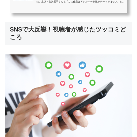
た。主演・北川景子さんも「この作品はアレルギー事故がテーマではない」とコ
メントしており、単なる復讐劇ではない奥深い物語が展開されています。この記
事では、第2話のあらすじを紹介した上で、因果応報の視点や今後の展開予想も
踏まえた感想・考察をまとめていきます。この記事を読むとわかること 「あな
たを奪ったその日から」第2話の詳しいあらすじ因果応報と紘海の覚悟が描かれ
SNSで大反響！視聴者が感じたツッコミど
た第2話の考察3年後を舞台にした今後の展開予想と注目ポイント「あなたを...
ころ