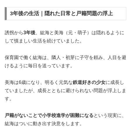
3年後の生活｜隠れた日常と戸籍問題の浮上
誘拐から
3年後
、紘海と美海（元・萌子）は隠れるように
して慎ましい生活を続けていました。
保育園で働く紘海は、隣人・初芽に子守を頼み、人目を避
けるように毎日を送っています。
美海は6歳になり、明るく元気な
鉄道好きの少女
に成長し
ていましたが、成長とともに避けられない問題が浮上しま
す。
戸籍がないことで小学校進学が困難になる
という現実に、
紘海はついに動き出す決意をします。