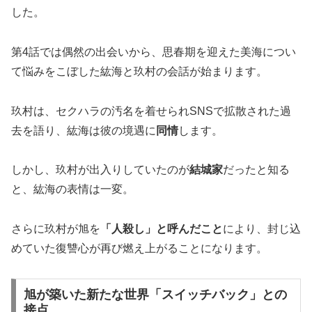
した。
第4話では偶然の出会いから、思春期を迎えた美海につい
て悩みをこぼした紘海と玖村の会話が始まります。
玖村は、セクハラの汚名を着せられSNSで拡散された過
去を語り、紘海は彼の境遇に
同情
します。
しかし、玖村が出入りしていたのが
結城家
だったと知る
と、紘海の表情は一変。
さらに玖村が旭を
「人殺し」と呼んだこと
により、封じ込
めていた復讐心が再び燃え上がることになります。
旭が築いた新たな世界「スイッチバック」との
接点