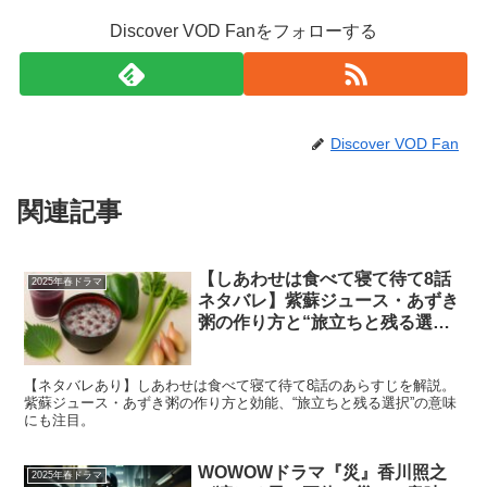
Discover VOD Fanをフォローする
Discover VOD Fan
関連記事
【しあわせは食べて寝て待て8話
2025年春ドラマ
ネタバレ】紫蘇ジュース・あずき
粥の作り方と“旅立ちと残る選
択”の行方
【ネタバレあり】しあわせは食べて寝て待て8話のあらすじを解説。
紫蘇ジュース・あずき粥の作り方と効能、“旅立ちと残る選択”の意味
にも注目。
WOWOWドラマ『災』香川照之
2025年春ドラマ