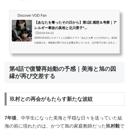
Discover VOD Fan
【あなたを奪ったその日から】第1話 感想＆考察｜ア
レルギー事故の真相と北川景子“...
🕒️2025-04-22
2025年4月21日にスタートした話題のドラマ『あなたを奪ったその日から』第1話
が放送され、視聴者の間で大きな反響を呼んでいます。北川景子が演じる主人
公・紘海の鬼気迫る演技と、事故の裏に潜む衝撃の真相が注目を集めました。こ
の記事では、第1話のあらすじを振り返りつつ、混入事故の真相に関する考察、
視聴者の感想、そして北川景子の“目の演技”について深く考察・感想をまとめて
いきます。この記事を読むとわかること ドラマ『あなたを奪ったその日から』
第4話で復讐再始動の予感｜美海と旭の因
第1話の詳細なあらすじと見どころアレルギー事故の真相や伏線に対する視聴...
縁が再び交差する
玖村との再会がもたらす新たな波紋
7年後
、中学生になった美海と平穏な日々を送っていた紘
海の前に現れたのは、かつて旭の家庭教師だった
玖村毅
で