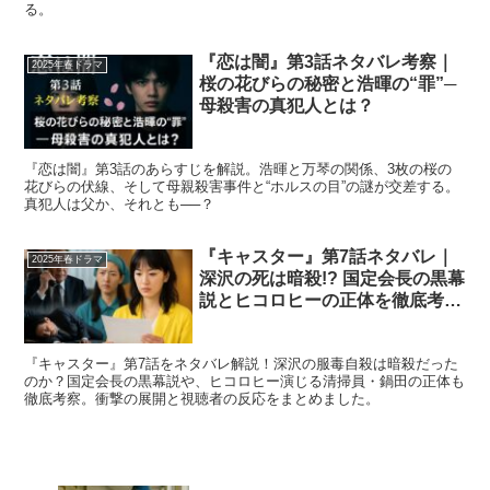
る。
『恋は闇』第3話ネタバレ考察｜
2025年春ドラマ
桜の花びらの秘密と浩暉の“罪”─
母殺害の真犯人とは？
『恋は闇』第3話のあらすじを解説。浩暉と万琴の関係、3枚の桜の
花びらの伏線、そして母親殺害事件と“ホルスの目”の謎が交差する。
真犯人は父か、それとも──？
『キャスター』第7話ネタバレ｜
2025年春ドラマ
深沢の死は暗殺!? 国定会長の黒幕
説とヒコロヒーの正体を徹底考
察！
『キャスター』第7話をネタバレ解説！深沢の服毒自殺は暗殺だった
のか？国定会長の黒幕説や、ヒコロヒー演じる清掃員・鍋田の正体も
徹底考察。衝撃の展開と視聴者の反応をまとめました。