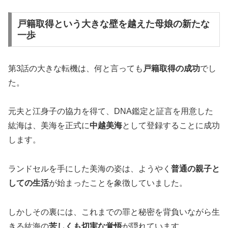
戸籍取得という大きな壁を越えた母娘の新たな
一歩
第3話の大きな転機は、何と言っても
戸籍取得の成功
でし
た。
元夫と江身子の協力を得て、DNA鑑定と証言を用意した
紘海は、美海を正式に
中越美海
として登録することに成功
します。
ランドセルを手にした美海の姿は、ようやく
普通の親子と
しての生活
が始まったことを象徴していました。
しかしその裏には、これまでの罪と秘密を背負いながら生
きる紘海の
苦しくも切実な覚悟
が隠れています。