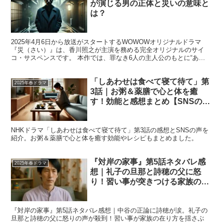
が演じる男の正体と災いの意味と
は？
2025年4月6日から放送がスタートするWOWOWオリジナルドラマ
『災（さい）』は、香川照之が主演を務める完全オリジナルのサイ
コ・サスペンスです。 本作では、罪なき6人の主人公のもとに“ある
男”が現れ、それぞれの人生に不可解な“災い”が降り...
「しあわせは食べて寝て待て」第
2025年春ドラマ
3話｜お粥＆薬膳で心と体を癒
す！効能と感想まとめ【SNSの
声・レシピも】
NHKドラマ「しあわせは食べて寝て待て」第3話の感想とSNSの声を
紹介。お粥＆薬膳で心と体を癒す効能やレシピもまとめました。
『対岸の家事』第5話ネタバレ感
2025年春ドラマ
想｜礼子の旦那と詩穂の父に怒
り！習い事が突きつける家族の現
実
『対岸の家事』第5話ネタバレ感想｜中谷の正論に詩穂が涙。礼子の
旦那と詩穂の父に怒りの声が殺到！習い事が家族の在り方を揺さぶ