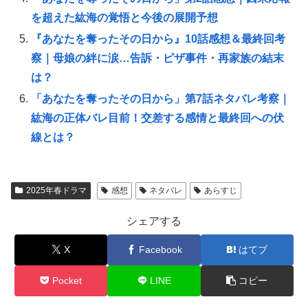
を超えた紘海の覚悟と今後の展開予想
『あなたを奪ったその日から』10話感想＆最終回考
察｜母娘の絆に涙…告訴・ピザ事件・再家族の結末
は？
「あなたを奪ったその日から」第7話ネタバレ考察｜
紘海の正体バレ目前！交差する感情と最終回への伏
線とは？
2025年春ドラマ
感想
ネタバレ
あらすじ
シェアする
X
Facebook
はてブ
Pocket
LINE
コピー