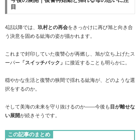
目
4話以降では、
玖村との再会
をきっかけに再び旭と向き合
う決意を固める紘海の姿が描かれます。
これまで封印していた復讐心が再燃し、旭が立ち上げたス
ーパー
「スイッチバック」
に接近することも明らかに。
穏やかな生活と復讐の狭間で揺れる紘海が、どのような選
択をするのか。
そして美海の未来を守り抜けるのか——今後も
目が離せな
い展開
が続きそうです。
この記事のまとめ