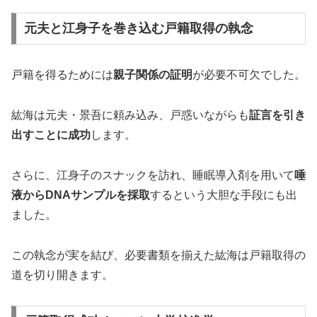
元夫と江身子を巻き込む戸籍取得の執念
戸籍を得るためには
親子関係の証明
が必要不可欠でした。
紘海は元夫・景吾に頼み込み、戸惑いながらも
証言を引き
出すことに成功
します。
さらに、江身子のスナックを訪れ、睡眠導入剤を用いて
唾
液からDNAサンプルを採取
するという大胆な手段にも出
ました。
この執念が実を結び、必要書類を揃えた紘海は戸籍取得の
道を切り開きます。