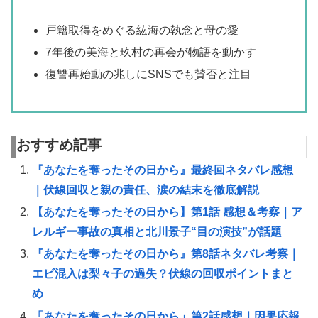
戸籍取得をめぐる紘海の執念と母の愛
7年後の美海と玖村の再会が物語を動かす
復讐再始動の兆しにSNSでも賛否と注目
おすすめ記事
『あなたを奪ったその日から』最終回ネタバレ感想
｜伏線回収と親の責任、涙の結末を徹底解説
【あなたを奪ったその日から】第1話 感想＆考察｜ア
レルギー事故の真相と北川景子“目の演技”が話題
『あなたを奪ったその日から』第8話ネタバレ考察｜
エビ混入は梨々子の過失？伏線の回収ポイントまと
め
「あなたを奪ったその日から」第2話感想｜因果応報