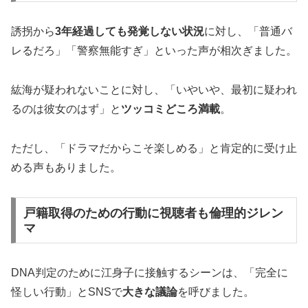
誘拐から
3年経過しても発覚しない状況
に対し、「普通バ
レるだろ」「警察無能すぎ」といった声が相次ぎました。
紘海が疑われないことに対し、「いやいや、最初に疑われ
るのは彼女のはず」と
ツッコミどころ満載
。
ただし、「ドラマだからこそ楽しめる」と肯定的に受け止
める声もありました。
戸籍取得のための行動に視聴者も倫理的ジレン
マ
DNA判定のために江身子に接触するシーンは、「完全に
怪しい行動」とSNSで
大きな議論
を呼びました。