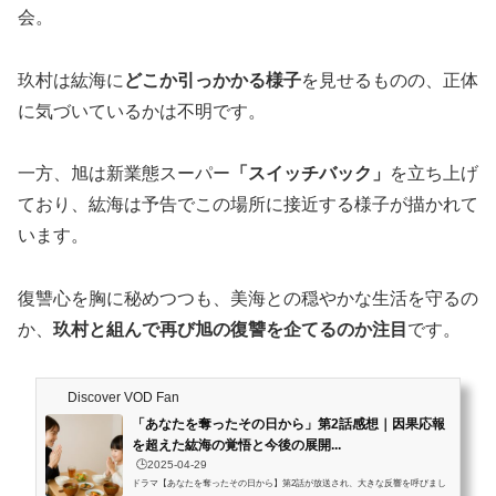
会。
玖村は紘海に
どこか引っかかる様子
を見せるものの、正体
に気づいているかは不明です。
一方、旭は新業態スーパー
「スイッチバック」
を立ち上げ
ており、紘海は予告でこの場所に接近する様子が描かれて
います。
復讐心を胸に秘めつつも、美海との穏やかな生活を守るの
か、
玖村と組んで再び旭の復讐を企てるのか注目
です。
Discover VOD Fan
「あなたを奪ったその日から」第2話感想｜因果応報
を超えた紘海の覚悟と今後の展開...
🕒️2025-04-29
ドラマ【あなたを奪ったその日から】第2話が放送され、大きな反響を呼びまし