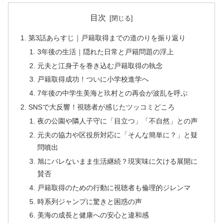
目次
第3話あらすじ｜戸籍取得までの道のりを振り返り
3年後の生活｜隠れた日常と戸籍問題の浮上
元夫と江身子を巻き込む戸籍取得の執念
戸籍取得成功！ついに小学校進学へ
7年後の中学生美海と玖村との再会が波乱を呼ぶ
SNSで大反響！視聴者が感じたツッコミどころ
夜の公園や隣人子守に「目立つ」「不自然」との声
元夫の協力や区役所対応に「そんな簡単に？」と疑
問噴出
旭にバレないまま生活継続？現実味に欠ける展開に
賛否
戸籍取得のための行動に視聴者も倫理的ジレンマ
時系列ジャンプに驚きと困惑の声
美海の成長と健康への安心と違和感