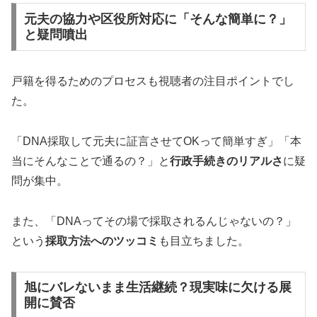
元夫の協力や区役所対応に「そんな簡単に？」
と疑問噴出
戸籍を得るためのプロセスも視聴者の注目ポイントでし
た。
「DNA採取して元夫に証言させてOKって簡単すぎ」「本
当にそんなことで通るの？」と
行政手続きのリアルさ
に疑
問が集中。
また、「DNAってその場で採取されるんじゃないの？」
という
採取方法へのツッコミ
も目立ちました。
旭にバレないまま生活継続？現実味に欠ける展
開に賛否