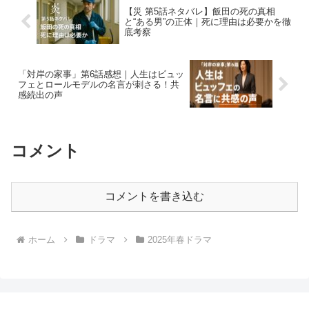
【災 第5話ネタバレ】飯田の死の真相
と“ある男”の正体｜死に理由は必要かを徹
底考察
「対岸の家事」第6話感想｜人生はビュッ
フェとロールモデルの名言が刺さる！共
感続出の声
コメント
コメントを書き込む
ホーム
ドラマ
2025年春ドラマ