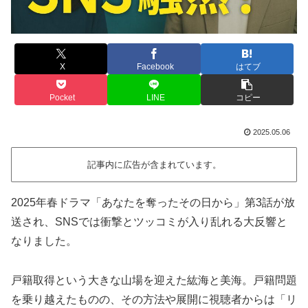
X
Facebook
はてブ
Pocket
LINE
コピー
2025.05.06
記事内に広告が含まれています。
2025年春ドラマ「あなたを奪ったその日から」第3話が放
送され、SNSでは衝撃とツッコミが入り乱れる大反響と
なりました。
戸籍取得という大きな山場を迎えた紘海と美海。戸籍問題
を乗り越えたものの、その方法や展開に視聴者からは「リ