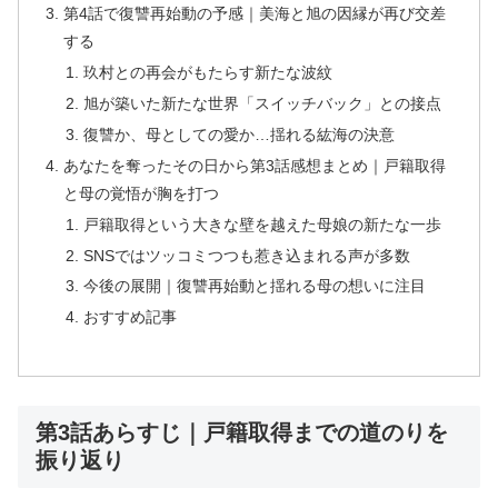
第4話で復讐再始動の予感｜美海と旭の因縁が再び交差
する
玖村との再会がもたらす新たな波紋
旭が築いた新たな世界「スイッチバック」との接点
復讐か、母としての愛か…揺れる紘海の決意
あなたを奪ったその日から第3話感想まとめ｜戸籍取得
と母の覚悟が胸を打つ
戸籍取得という大きな壁を越えた母娘の新たな一歩
SNSではツッコミつつも惹き込まれる声が多数
今後の展開｜復讐再始動と揺れる母の想いに注目
おすすめ記事
第3話あらすじ｜戸籍取得までの道のりを
振り返り