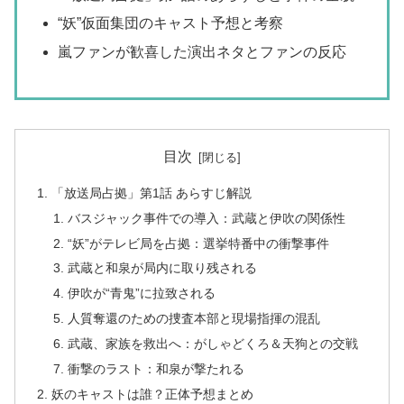
“妖”仮面集団のキャスト予想と考察
嵐ファンが歓喜した演出ネタとファンの反応
目次
「放送局占拠」第1話 あらすじ解説
バスジャック事件での導入：武蔵と伊吹の関係性
“妖”がテレビ局を占拠：選挙特番中の衝撃事件
武蔵と和泉が局内に取り残される
伊吹が“青鬼”に拉致される
人質奪還のための捜査本部と現場指揮の混乱
武蔵、家族を救出へ：がしゃどくろ＆天狗との交戦
衝撃のラスト：和泉が撃たれる
妖のキャストは誰？正体予想まとめ