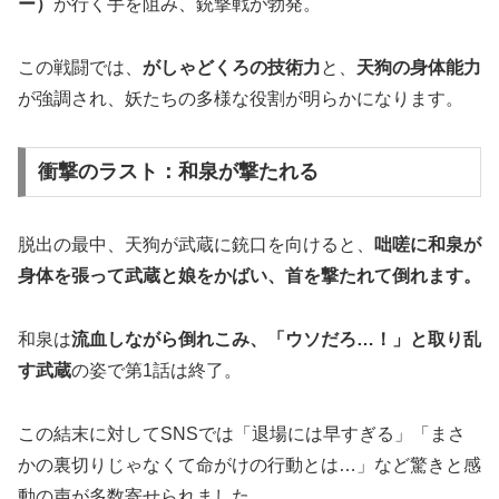
ー）
が行く手を阻み、銃撃戦が勃発。
この戦闘では、
がしゃどくろの技術力
と、
天狗の身体能力
が強調され、妖たちの多様な役割が明らかになります。
衝撃のラスト：和泉が撃たれる
脱出の最中、天狗が武蔵に銃口を向けると、
咄嗟に和泉が
身体を張って武蔵と娘をかばい、首を撃たれて倒れます。
和泉は
流血しながら倒れこみ、「ウソだろ…！」と取り乱
す武蔵
の姿で第1話は終了。
この結末に対してSNSでは「退場には早すぎる」「まさ
かの裏切りじゃなくて命がけの行動とは…」など驚きと感
動の声が多数寄せられました。