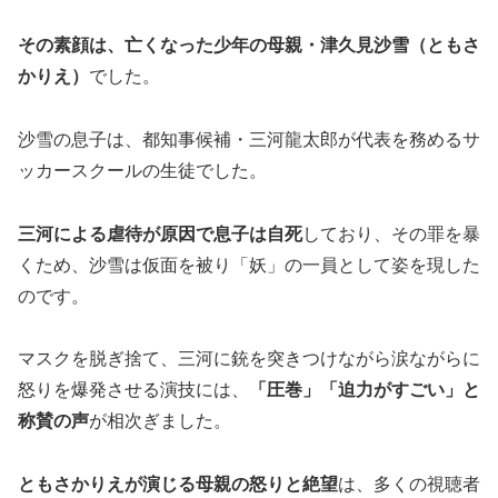
その素顔は、亡くなった少年の母親・津久見沙雪（ともさ
かりえ）
でした。
沙雪の息子は、都知事候補・三河龍太郎が代表を務めるサ
ッカースクールの生徒でした。
三河による虐待が原因で息子は自死
しており、その罪を暴
くため、沙雪は仮面を被り「妖」の一員として姿を現した
のです。
マスクを脱ぎ捨て、三河に銃を突きつけながら涙ながらに
怒りを爆発させる演技には、
「圧巻」「迫力がすごい」と
称賛の声
が相次ぎました。
ともさかりえが演じる母親の怒りと絶望
は、多くの視聴者