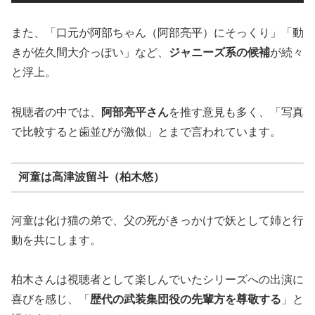
また、「口元が阿部ちゃん（阿部亮平）にそっくり」「動
きが佐久間大介っぽい」など、
ジャニーズ系の候補
が続々
と浮上。
視聴者の中では、
阿部亮平さん
を推す意見も多く、「写真
で比較すると歯並びが激似」とまで言われています。
河童は高津波留斗（柏木悠）
河童は化け猫の弟で、父の死がきっかけで妖として姉と行
動を共にします。
柏木さんは視聴者として楽しんでいたシリーズへの出演に
喜びを感じ、「
歴代の武装集団役の先輩方を尊敬する
」と