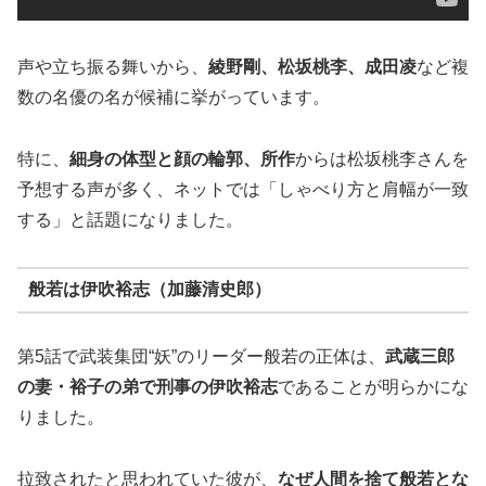
声や立ち振る舞いから、
綾野剛、松坂桃李、成田凌
など複
数の名優の名が候補に挙がっています。
特に、
細身の体型と顔の輪郭、所作
からは松坂桃李さんを
予想する声が多く、ネットでは「しゃべり方と肩幅が一致
する」と話題になりました。
般若は伊吹裕志（加藤清史郎）
第5話で武装集団“妖”のリーダー般若の正体は、
武蔵三郎
の妻・裕子の弟で刑事の伊吹裕志
であることが明らかにな
りました。
拉致されたと思われていた彼が、
なぜ人間を捨て般若とな