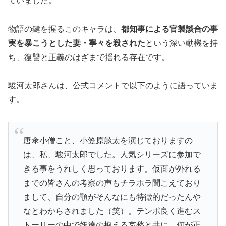
ていました。
物語の鍵を握るこのキャラは、
都知事による官製談合の事
実を暴こうとした妻・寧々を殺された
という深い動機を持
ち、復讐と正義のはざまで揺れる存在です。
駿河太郎さんは、公式コメントで以下のように語っていま
す。
唐傘小僧こと、小笠原舷太を演じておりますの
は、私、駿河太郎でした。人気シリーズに参加で
きる事をうれしく思っております。仮面が外れる
までの皆さんの考察の声もチラホラ聞こえており
まして、自分の顎がそんなにも特徴的だったんや
なとわからされました（笑）。テンポ良く進むス
トーリーの中で妖達の抱える哀愁と共に、何が正