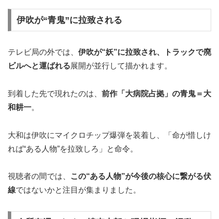
伊吹が“青鬼”に拉致される
テレビ局の外では、
伊吹が“妖”に拉致され、トラックで廃
ビルへと運ばれる
展開が並行して描かれます。
到着した先で現れたのは、
前作「大病院占拠」の青鬼＝大
和耕一
。
大和は伊吹にマイクロチップ爆弾を装着し、「命が惜しけ
れば“ある人物”を拉致しろ」と命令。
視聴者の間では、
この“ある人物”が今後の核心に繋がる伏
線
ではないかと注目が集まりました。