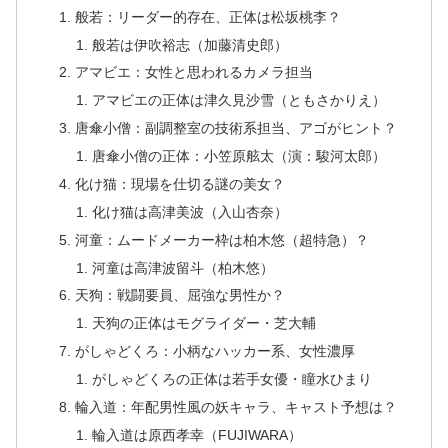
般若：リーダー的存在、正体は松坂桃李？
般若は伊吹裕志（加藤清史郎）
アマビエ：女性と思われるカメラ担当
アマビエの正体は津久見沙雪（ともさかりえ）
唐傘小僧：副調整室の技術系担当、アゴがヒント？
唐傘小僧の正体：小笠原舷太（演：駿河太郎）
化け猫：現場を仕切る謎の美女？
化け猫は高津美波（入山杏奈）
河童：ムードメーカー枠は柏木悠（超特急）？
河童は高津波留斗（柏木悠）
天狗：戦闘要員、屈強な男性か？
天狗の正体はモグライダー・芝大輔
がしゃどくろ：小柄なハッカー系、女性濃厚
がしゃどくろの正体は若手女優・瞳水ひまり
輪入道：年配男性風の妖キャラ、キャスト予想は？
輪入道は原西孝幸（FUJIWARA）