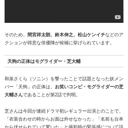
そのため、
間宮祥太朗、鈴木伸之、松山ケンイチ
などのア
クションが得意な俳優陣が候補に挙げられています。
天狗の正体はモグライダー・芝大輔
和泉さくら（ソニン）を撃ったことで話題となった妖メン
バー「天狗」の正体は、
お笑いコンビ・モグライダーの芝
大輔さん
であることが第2話で判明。
芝さんは今回が連続ドラマ初レギュラー出演とのことで、
「衣装合わせの時からお面は外せなかった」「名前も台本
から伏せられていて驚いた」と撮影時の緊張感について語