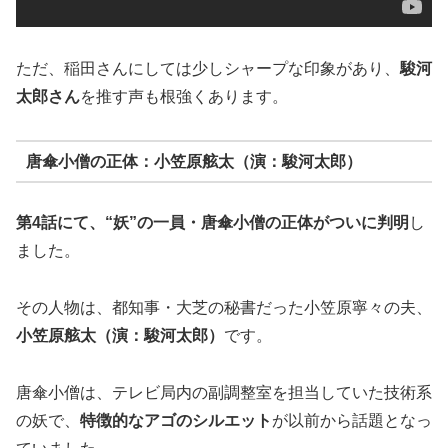
ただ、稲田さんにしては少しシャープな印象があり、
駿河
太郎さん
を推す声も根強くあります。
唐傘小僧の正体：小笠原舷太（演：駿河太郎）
第4話にて、“妖”の一員・唐傘小僧の正体がついに判明
し
ました。
その人物は、都知事・大芝の秘書だった小笠原寧々の夫、
小笠原舷太（演：駿河太郎）
です。
唐傘小僧は、テレビ局内の副調整室を担当していた技術系
の妖で、
特徴的なアゴのシルエット
が以前から話題となっ