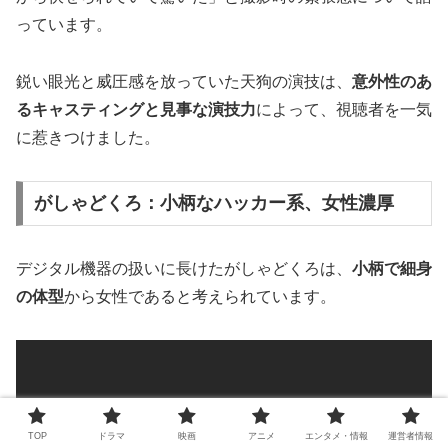
っています。
鋭い眼光と威圧感を放っていた天狗の演技は、
意外性のあ
るキャスティングと見事な演技力
によって、視聴者を一気
に惹きつけました。
がしゃどくろ：小柄なハッカー系、女性濃厚
デジタル機器の扱いに長けたがしゃどくろは、
小柄で細身
の体型
から女性であると考えられています。
TOP
ドラマ
映画
アニメ
エンタメ・情報
運営者情報