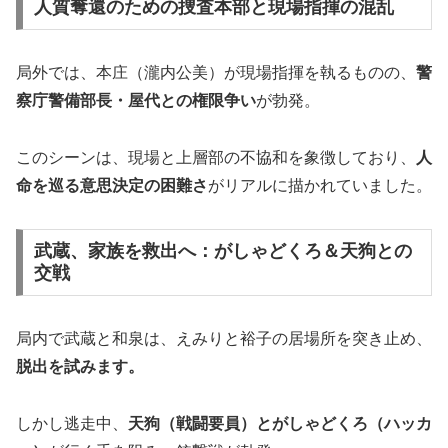
人質奪還のための捜査本部と現場指揮の混乱
局外では、本庄（瀧内公美）が現場指揮を執るものの、
警
察庁警備部長・屋代との権限争い
が勃発。
このシーンは、現場と上層部の不協和を象徴しており、
人
命を巡る意思決定の困難さ
がリアルに描かれていました。
武蔵、家族を救出へ：がしゃどくろ＆天狗との
交戦
局内で武蔵と和泉は、えみりと裕子の居場所を突き止め、
脱出を試みます。
しかし逃走中、
天狗（戦闘要員）とがしゃどくろ（ハッカ