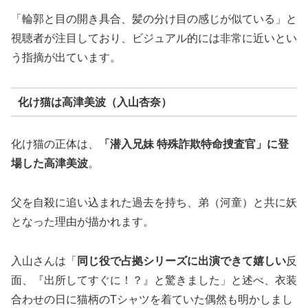
「輪郭と目の開き具合、髪の分け目の感じが似ている」と
視聴者が注目しており、ビジュアル的には非常に近いとい
う指摘が出ています。
化け猫は高津美波（入山杏奈）
化け猫の正体は、
「潜入兄妹 特殊詐欺特命捜査官」に登
場した高津美波
。
父を自殺に追い込まれた過去を持ち、弟（河童）と共に妖
となった理由が描かれます。
入山さんは「
同じ役で占拠シリーズに出演できて嬉しい
反
面、『出所してすぐに！？』と驚きました」と述べ、衣装
合わせの日に猫柄のTシャツを着ていた偶然も明かしまし