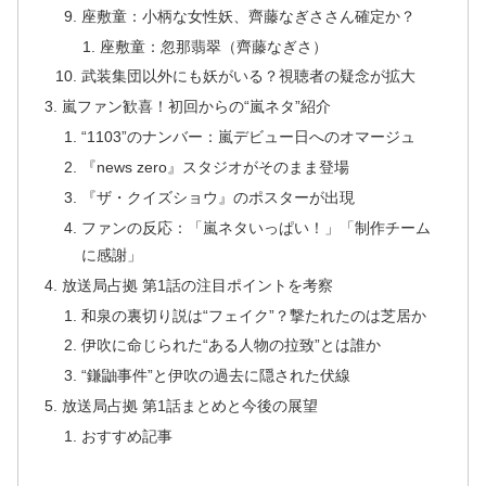
座敷童：小柄な女性妖、齊藤なぎささん確定か？
座敷童：忽那翡翠（齊藤なぎさ）
武装集団以外にも妖がいる？視聴者の疑念が拡大
嵐ファン歓喜！初回からの“嵐ネタ”紹介
“1103”のナンバー：嵐デビュー日へのオマージュ
『news zero』スタジオがそのまま登場
『ザ・クイズショウ』のポスターが出現
ファンの反応：「嵐ネタいっぱい！」「制作チーム
に感謝」
放送局占拠 第1話の注目ポイントを考察
和泉の裏切り説は“フェイク”？撃たれたのは芝居か
伊吹に命じられた“ある人物の拉致”とは誰か
“鎌鼬事件”と伊吹の過去に隠された伏線
放送局占拠 第1話まとめと今後の展望
おすすめ記事