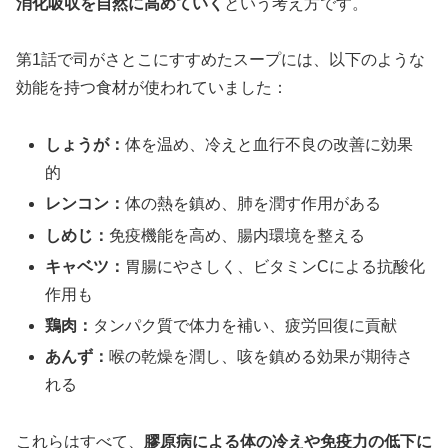
消化吸収を自然に高めていく
という考え方です。
第1話で司がさとこにすすめたスープには、以下のような
効能を持つ食材が使われていました：
しょうが：
体を温め、冷えと血行不良の改善に効果
的
レンコン：
体の熱を鎮め、肺を潤す作用がある
しめじ：
免疫機能を高め、腸内環境を整える
キャベツ：
胃腸にやさしく、ビタミンCによる抗酸化
作用も
鶏肉：
タンパク質で体力を補い、疲労回復に貢献
あんず：
喉の乾燥を潤し、咳を鎮める効果が期待さ
れる
これらはすべて、
膠原病による体の冷えや免疫力の低下に