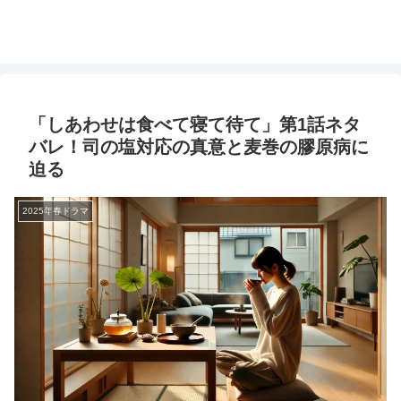
「しあわせは食べて寝て待て」第1話ネタ
バレ！司の塩対応の真意と麦巻の膠原病に
迫る
2025年春ドラマ