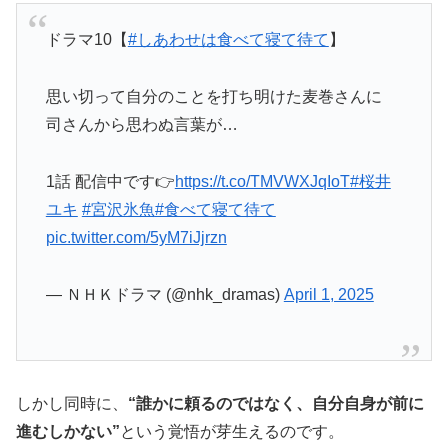
ドラマ10【
#しあわせは食べて寝て待て
】
思い切って自分のことを打ち明けた麦巻さんに
司さんから思わぬ言葉が…
1話 配信中です👉
https://t.co/TMVWXJqIoT
#桜井
ユキ
#宮沢氷魚
#食べて寝て待て
pic.twitter.com/5yM7iJjrzn
— ＮＨＫドラマ (@nhk_dramas)
April 1, 2025
しかし同時に、
“誰かに頼るのではなく、自分自身が前に
進むしかない”
という覚悟が芽生えるのです。