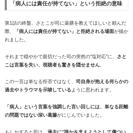
「病人には責任が持てない」という拒絶の意味
第1話の終盤、さとこが司に薬膳を教えてほしいと頼んだ
際、
「病人には責任が持てない」と拒絶される場面
が描か
れました。
それまで穏やかで親切だった司の突然の“塩対応”に、
さと
こは言葉を失い、視聴者も驚きを隠せません
。
この一言は単なる拒否ではなく、
司自身が抱える何らかの
過去やトラウマを示唆している
ように思われます。
「病人」という言葉を強調した言い回しには、単なる距離
の問題ではない深い葛藤
がにじんでいました。
もしかすると司は、
過去に“誰かを支えようとして傷つい