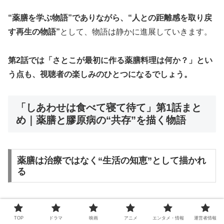
“薬膳を学ぶ物語”でありながら、“人との距離感を取り戻
す再生の物語”
として、物語は静かに進展していきます。
第2話では「さとこが最初に作る薬膳料理は何か？」とい
う点も、視聴者の楽しみのひとつになるでしょう。
「しあわせは食べて寝て待て」第1話まと
め｜薬膳と膠原病の“共存”を描く物語
薬膳は治療ではなく“生活の知恵”として描かれ
る
「しあわせは食べて寝て待て」第1話では、
薬膳が特別な
医療行為ではなく、日常の中にある“生活の知恵”として描
TOP
ドラマ
映画
アニメ
エンタメ・情報
運営者情報