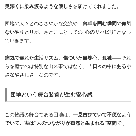
奥深くに染み渡るような優しさ
を届けてくれました。
団地の人々とのささやかな交流や、
食卓を囲む瞬間の何気
ないやりとり
が、さとこにとっての
“心のリハビリ”
となっ
ていきます。
病気で崩れた生活リズム、傷ついた自尊心、孤独――
それ
らを癒すのは特別な出来事ではなく、
「日々の中にある小
さなやさしさ」
なのです。
団地という舞台装置が生む安心感
この物語の舞台である団地は、
一見古びていて不便なよう
でいて、実は“人のつながりが自然と生まれる”空間
です。