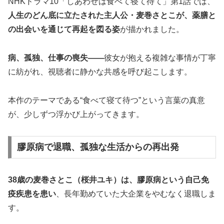
NHKドラマ10「しあわせは食べて寝て待て」第1話では、
人生のどん底に立たされた主人公・麦巻さとこが、薬膳と
の出会いを通じて再起を図る姿
が描かれました。
病、孤独、仕事の喪失――
彼女が抱える複雑な事情が丁寧
に紡がれ、視聴者に静かな共感を呼び起こします。
本作のテーマである“食べて寝て待つ”という言葉の真意
が、少しずつ浮かび上がってきます。
膠原病で退職、孤独な生活からの再出発
38歳の麦巻さとこ（桜井ユキ）は、膠原病という自己免
疫疾患を患い
、長年勤めていた大企業をやむなく退職しま
す。