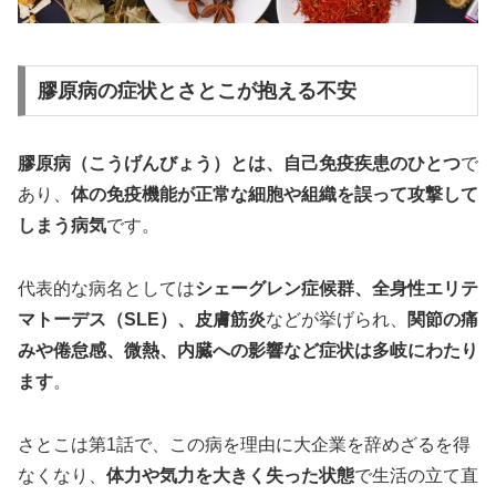
膠原病の症状とさとこが抱える不安
膠原病（こうげんびょう）とは、自己免疫疾患のひとつ
で
あり、
体の免疫機能が正常な細胞や組織を誤って攻撃して
しまう病気
です。
代表的な病名としては
シェーグレン症候群、全身性エリテ
マトーデス（SLE）、皮膚筋炎
などが挙げられ、
関節の痛
みや倦怠感、微熱、内臓への影響など症状は多岐にわたり
ます
。
さとこは第1話で、この病を理由に大企業を辞めざるを得
なくなり、
体力や気力を大きく失った状態
で生活の立て直