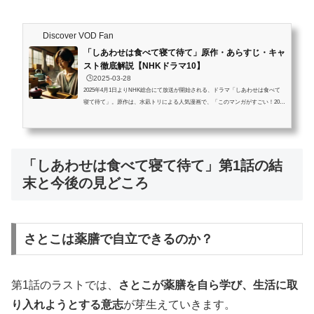
Discover VOD Fan
「しあわせは食べて寝て待て」原作・あらすじ・キャ
スト徹底解説【NHKドラマ10】
🕒️2025-03-28
2025年4月1日よりNHK総合にて放送が開始される、ドラマ「しあわせは食べて
寝て待て」。原作は、水凪トリによる人気漫画で、「このマンガがすごい！202
2」オンナ編で第8位を獲得した作品です。本作は、病を抱える主人公・麦巻さと
こが、団地暮らしと薬膳を通して、自分らしい“しあわせ”を見つけていくヒュー
マンドラマ。ドラマ化にあたり、豪華キャストが発表され話題を呼んでいます。
この記事では、ドラマの詳しいあらすじやキャラクター設定、出演者情報をたっ
「しあわせは食べて寝て待て」第1話の結
ぷりとご紹介します。この記事を読むとわかること ドラマ「しあわせは食べ...
末と今後の見どころ
さとこは薬膳で自立できるのか？
第1話のラストでは、
さとこが薬膳を自ら学び、生活に取
り入れようとする意志
が芽生えていきます。