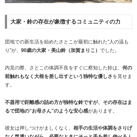
大家・鈴の存在が象徴するコミュニティの力
団地での新生活を始めたさとこが最初に触れた“人の温も
り”が、
90歳の大家・美山鈴（加賀まりこ）
でした。
内見の際、さとこの体調不良をすぐに察知した鈴は、
何の
前触れもなく大根を差し出すという独特な優しさ
を見せま
す。
不器用で距離感の詰め方が独特な鈴ですが、その存在はま
るで団地の“お母さん”のような安心感
があります。
彼女は押しつけがましくなく、
相手の生活や体調をさりげ
なく気遣いながら、必要なときにそっと手を差し伸べる
人