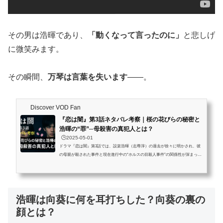
その男は浩暉であり、
「動くなって言ったのに」
と悲しげ
に微笑みます。
その瞬間、
万琴は言葉を失います
――。
Discover VOD Fan
『恋は闇』第3話ネタバレ考察｜桜の花びらの秘密と
浩暉の“罪”─母殺害の真犯人とは？
🕒️2025-05-01
ドラマ『恋は闇』第3話では、設楽浩暉（志尊淳）の過去が徐々に明かされ、彼
の母親が殺された事件と現在進行中の“ホルスの目殺人事件”の関係性が深まって
いきます。さらに、“3枚の桜の花びら”という象徴的なアイテムや、謎の男の正
体、登場人物同士の裏の繋がりも浮き彫りになり、視聴者を引き込む展開となっ
ています。この記事では、第3話のあらすじを振り返った上で、母親殺害の真犯
人、桜の花びらの意味、“ホルスの目”事件の真相について、徹底考察していきま
浩暉は向葵に何を耳打ちした？向葵の裏の
す。この記事を読むとわかること 『恋は闇』第3話の全シーンを時系列で詳...
顔とは？