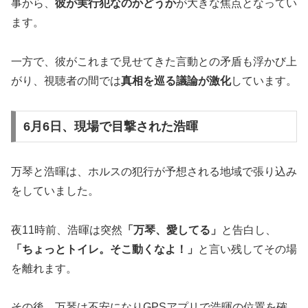
事から、
彼が実行犯なのかどうか
が大きな焦点となってい
ます。
一方で、彼がこれまで見せてきた言動との矛盾も浮かび上
がり、視聴者の間では
真相を巡る議論が激化
しています。
6月6日、現場で目撃された浩暉
万琴と浩暉は、ホルスの犯行が予想される地域で張り込み
をしていました。
夜11時前、浩暉は突然
「万琴、愛してる」
と告白し、
「ちょっとトイレ。そこ動くなよ！」
と言い残してその場
を離れます。
その後、万琴は不安になりGPSアプリで浩暉の位置を確