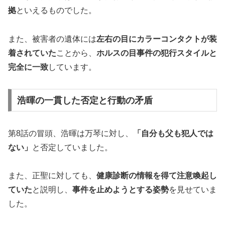
拠
といえるものでした。
また、被害者の遺体には
左右の目にカラーコンタクトが装
着されていた
ことから、
ホルスの目事件の犯行スタイルと
完全に一致
しています。
浩暉の一貫した否定と行動の矛盾
第8話の冒頭、浩暉は万琴に対し、
「自分も父も犯人では
ない」
と否定していました。
また、正聖に対しても、
健康診断の情報を得て注意喚起し
ていた
と説明し、
事件を止めようとする姿勢
を見せていま
した。