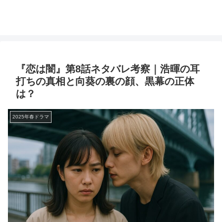
『恋は闇』第8話ネタバレ考察｜浩暉の耳
打ちの真相と向葵の裏の顔、黒幕の正体
は？
2025年春ドラマ