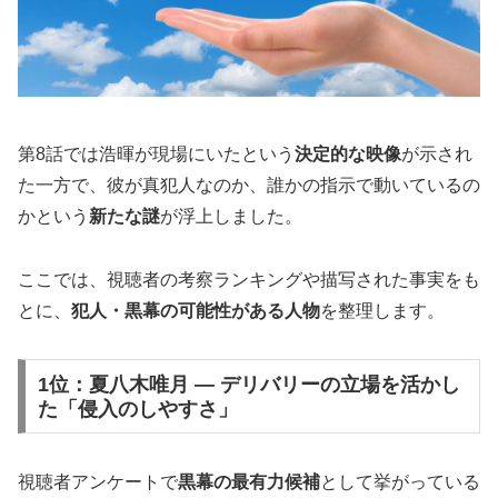
第8話では浩暉が現場にいたという
決定的な映像
が示され
た一方で、彼が真犯人なのか、誰かの指示で動いているの
かという
新たな謎
が浮上しました。
ここでは、視聴者の考察ランキングや描写された事実をも
とに、
犯人・黒幕の可能性がある人物
を整理します。
1位：夏八木唯月 ― デリバリーの立場を活かし
た「侵入のしやすさ」
視聴者アンケートで
黒幕の最有力候補
として挙がっている