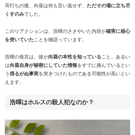
耳打ちの後、向葵は何も言い返せず、
ただその場に立ち尽
くすのみ
でした。
このリアクションは、浩暉のささやいた内容が
確実に核心
を突いていた
ことを物語っています。
浩暉の発言は、彼が
向葵の本性を知っている
こと、あるい
は
向葵自身が秘密にしていた情報
をすでに掴んでいるとい
う
揺るがぬ事実
を突きつけたものである可能性が高いとい
えます。
浩暉はホルスの殺人犯なのか？