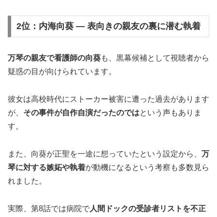
2位：内海向葵 ― 表向きの親友の裏に潜む執着
万琴の親友で看護師の向葵
も、黒幕候補として視聴者から
疑惑の目が向けられています。
彼女は高校時代にストーカー被害に遭った過去があります
が、
その事件が自作自演だったのでは
という声もありま
す。
また、向葵が正聖を一途に想っていたという設定から、
万
琴に対する嫉妬や執着
が動機になるという考察も多数見ら
れました。
実際、第8話では病院で
人間ドックの受診者リストを不正