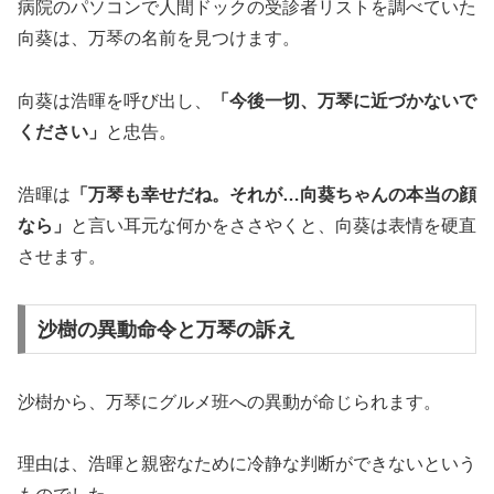
病院のパソコンで人間ドックの受診者リストを調べていた
向葵は、万琴の名前を見つけます。
向葵は浩暉を呼び出し、
「今後一切、万琴に近づかないで
ください」
と忠告。
浩暉は
「万琴も幸せだね。それが…向葵ちゃんの本当の顔
なら」
と言い耳元な何かをささやくと、向葵は表情を硬直
させます。
沙樹の異動命令と万琴の訴え
沙樹から、万琴にグルメ班への異動が命じられます。
理由は、浩暉と親密なために冷静な判断ができないという