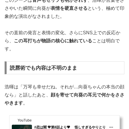
このシーンは
音声もセリフも明かされず
、浩暉が言葉をさ
さやいた瞬間に向葵が
表情を硬直させる
という、極めて印
象的な演出がなされました。
その直前の発言と表情の変化、さらにSNS上での反応か
ら、
この耳打ちが物語の核心に触れている
ことは明白で
す。
読唇術でも内容は不明のまま
浩暉は「万琴も幸せだね。それが…向葵ちゃんの本当の顔
なら」と話したあと、
顔を寄せて向葵の耳元で何かをささ
やきます
。
YouTube
#恋は闇 💙第8話より🧡 怪しすぎるやりとり −−