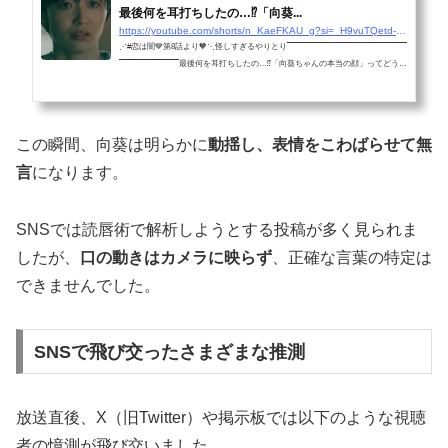
最後何を耳打ちしたの…⁉️「向葵...
https://youtube.com/shorts/n_KaeFKAU_g?si=_H9vuTQetd-0V-9n
⋰#恋は闇💙第8話より🧡⋱怪しすぎるやりとり‾‾‾‾‾‾‾‾‾‾‾‾‾‾‾‾‾‾‾‾‾‾‾‾‾‾‾‾‾‾‾‾‾‾‾‾‾‾‾‾
‾‾‾‾‾‾‾‾‾‾‾‾‾‾‾‾‾‾‾‾最後何を耳打ちしたの…⁉️「向葵ちゃんの本当の顔」ってどうい
うこと💥TVer🔗https://bit.ly/koiyami_ntv_SNS_T...
この瞬間、向葵は明らかに
動揺し、表情をこわばらせて無
言
になります。
SNSでは読唇術で解析しようとする投稿が多く見られま
したが、
口の動きはカメラに映らず
、正確な言葉の特定は
できませんでした。
SNSで飛び交ったさまざまな推測
放送直後、X（旧Twitter）や掲示板では以下のような視聴
者の憶測が飛び交いました。