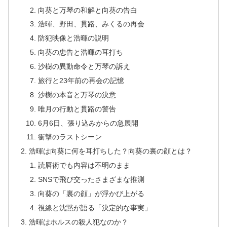
向葵と万琴の和解と向葵の告白
浩暉、野田、貫路、みくるの再会
防犯映像と浩暉の説明
向葵の忠告と浩暉の耳打ち
沙樹の異動命令と万琴の訴え
旅行と23年前の再会の記憶
沙樹の本音と万琴の決意
唯月の行動と貫路の警告
6月6日、張り込みからの急展開
衝撃のラストシーン
浩暉は向葵に何を耳打ちした？向葵の裏の顔とは？
読唇術でも内容は不明のまま
SNSで飛び交ったさまざまな推測
向葵の「裏の顔」が浮かび上がる
視線と沈黙が語る「決定的な事実」
浩暉はホルスの殺人犯なのか？