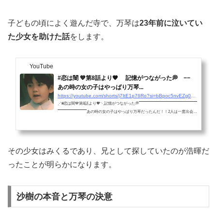
子どもの頃によく遊んだ寺で、万琴は
23年前に泣いてい
た少女を助けた話
をします。
YouTube
#恋は闇 💙第8話より🧡 記憶がつながった💭 −−
あの時の女の子はやっぱり万琴...
https://youtube.com/shorts/j7ItE1p76Ro?si=bBpoc5nvEZg0GJnL
⋰#恋は闇💙第8話より🧡⋱記憶がつながった💭‾‾‾‾‾‾‾‾‾‾‾‾‾‾‾‾‾‾‾‾‾‾‾‾‾‾‾‾‾‾‾‾‾‾‾‾‾‾‾‾
‾‾‾‾‾‾‾‾‾‾‾‾‾‾‾‾‾‾‾‾あの時の女の子はやっぱり万琴だったんだ！！2人は一度出会っ
ていたんだね…💕TVer🔗https://bit.ly/koiyami_ntv_S...
その少女はみくるであり、兄として探していたのが浩暉だ
ったことが明らかになります。
沙樹の本音と万琴の決意