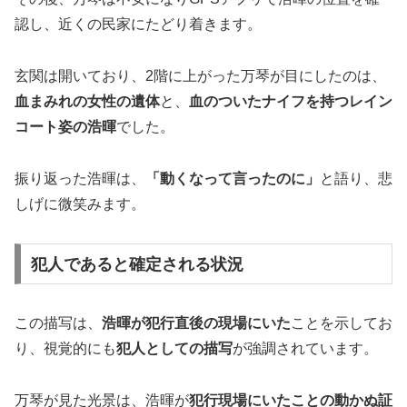
認し、近くの民家にたどり着きます。
玄関は開いており、2階に上がった万琴が目にしたのは、
血まみれの女性の遺体
と、
血のついたナイフを持つレイン
コート姿の浩暉
でした。
振り返った浩暉は、
「動くなって言ったのに」
と語り、悲
しげに微笑みます。
犯人であると確定される状況
この描写は、
浩暉が犯行直後の現場にいた
ことを示してお
り、視覚的にも
犯人としての描写
が強調されています。
万琴が見た光景は、浩暉が
犯行現場にいたことの動かぬ証