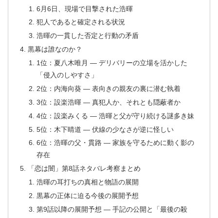
6月6日、現場で目撃された浩暉
犯人であると確定される状況
浩暉の一貫した否定と行動の矛盾
黒幕は誰なのか？
1位：夏八木唯月 ― デリバリーの立場を活かした
「侵入のしやすさ」
2位：内海向葵 ― 表向きの親友の裏に潜む執着
3位：設楽浩暉 ― 真犯人か、それとも隠蔽者か
4位：設楽みくる ― 浩暉と父が守り続ける謎多き妹
5位：木下晴道 ― 伏線の少なさが逆に怪しい
6位：浩暉の父・貫路 ― 家族を守るために動く影の
存在
「恋は闇」第8話ネタバレ考察まとめ
浩暉の耳打ちの真相と物語の展開
黒幕の正体に迫る今後の展開予想
第9話以降の展開予想 ― 手記の公開と「最後の殺