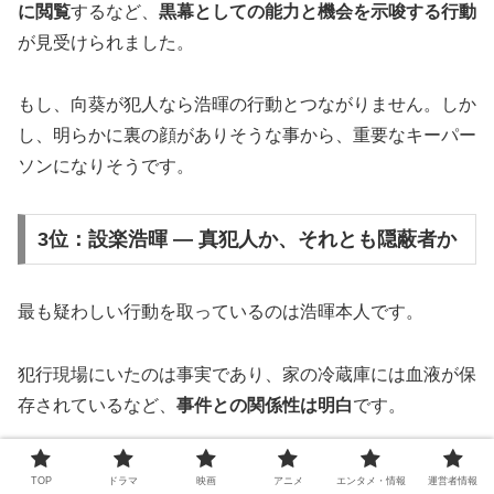
に閲覧
するなど、
黒幕としての能力と機会を示唆する行動
が見受けられました。
もし、向葵が犯人なら浩暉の行動とつながりません。しか
し、明らかに裏の顔がありそうな事から、重要なキーパー
ソンになりそうです。
3位：設楽浩暉 ― 真犯人か、それとも隠蔽者か
最も疑わしい行動を取っているのは浩暉本人です。
犯行現場にいたのは事実であり、家の冷蔵庫には血液が保
存されているなど、
事件との関係性は明白
です。
しかし、彼が単独犯ではなく、
誰かを庇っている
、または
TOP
ドラマ
映画
アニメ
エンタメ・情報
運営者情報