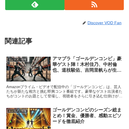
Discover VOD Fan
関連記事
アマプラ「ゴールデンコンビ」豪
エンタメ・情報
華ゲスト陣！木村佳乃、中村倫
也、道枝駿佑、吉岡里帆らが生む
即興の笑い
Amazonプライム・ビデオで配信中の「ゴールデンコンビ」は、芸人
たちが新たな相方と挑む即興コント番組です。豪華なゲスト出演者た
ちがコントのお題として登場し、視聴者をさらに引き込む仕掛けが話
題を呼んでいます。 特に、木村佳乃、中村倫也、道枝...
ゴールデンコンビのシーズン総ま
エンタメ・情報
とめ！賞金、優勝者、感動エピソ
ードを徹底紹介