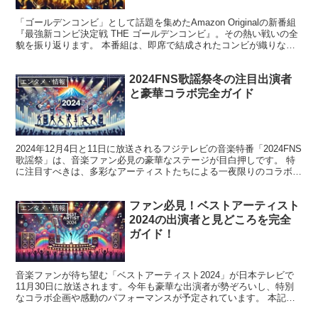
「ゴールデンコンビ」として話題を集めたAmazon Originalの新番組
『最強新コンビ決定戦 THE ゴールデンコンビ』。その熱い戦いの全
貌を振り返ります。 本番組は、即席で結成されたコンビが織りなす
即興コントバトルで、多くの笑いと感動...
2024FNS歌謡祭冬の注目出演者
エンタメ・情報
と豪華コラボ完全ガイド
2024年12月4日と11日に放送されるフジテレビの音楽特番「2024FNS
歌謡祭」は、音楽ファン必見の豪華なステージが目白押しです。 特
に注目すべきは、多彩なアーティストたちによる一夜限りのコラボレ
ーション企画。 この記事では、最新情報を...
ファン必見！ベストアーティスト
エンタメ・情報
2024の出演者と見どころを完全
ガイド！
音楽ファンが待ち望む「ベストアーティスト2024」が日本テレビで
11月30日に放送されます。今年も豪華な出演者が勢ぞろいし、特別
なコラボ企画や感動のパフォーマンスが予定されています。 本記事
では、発表された出演者リストや注目のポイント、さら...