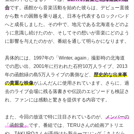
合
です。函館から音楽活動を始めた彼らは、デビュー直後
から数々の困難を乗り越え、日本を代表するロックバンド
へと成長しました。その中で、地元である北海道をどのよ
うに意識し続けたのか、そしてその想いが音楽にどのよう
に影響を与えたのかが、番組を通して明らかになります。
具体的には、1997年の「Winter, again」撮影時の北海道
での思い出、2001年に行われた石狩10万人ライブ、2013
年の函館緑の島5万人ライブの裏側など、
歴史的な出来事
の貴重な映像
がふんだんに使用されています。さらに、過
去のライブ会場に残る落書きや伝説のエピソードも検証さ
れ、ファンには感動と驚きを提供する内容です。
また、今回の放送で特に注目されているのが、
メンバーの
「函館愛」
です。番組では、TERUさんの絵画アトリエ
や、TAKUROさんが手掛けた新テーマソング「さよなら