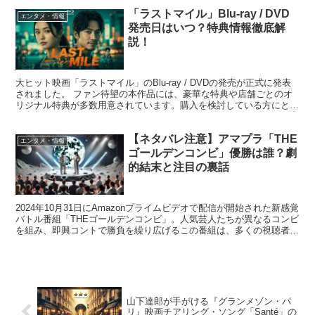
「ラストマイル」Blu-ray / DVD
エンタメ・情報
発売日はいつ？特典情報徹底解
説！
大ヒット映画「ラストマイル」のBlu-ray / DVDの発売が正式に発表
されました。 ファン待望の本作品には、豪華な特典や店舗ごとのオ
リジナル特典が多数用意されています。購入を検討している方にとっ
て、どの特典が付くのか、どの店舗で買うのが...
【ネタバレ注意】アマプラ「THE
エンタメ・情報
ゴールデンコンビ」優勝は誰？劇
的結末と注目の裏話
2024年10月31日にAmazonプライムビデオで配信が開始された新感覚
バトル番組「THEゴールデンコンビ」。人気芸人たちが異なるコンビ
を組み、即興コントで勝負を繰り広げるこの番組は、多くの視聴者を
魅了しました。 注目の最終結果では、「く...
山下達郎が手がける『グランメゾン・パ
リ』映画チアリング・ソング「Santé」の