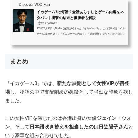
Discover VOD Fan
イカゲーム3は何話？全話あらすじとゲーム内容をネ
タバレ｜衝撃の結末と優勝者も解説
🕒️2025-06-28
2024年6月27日にNetflixで配信が始まった『イカゲーム3』。この記事では「イカ
ゲーム3は全何話？」「どんなゲーム内容？」「誰が優勝するの？」といった疑
問に答えながら、全話あらすじ・ゲーム内容・衝撃の結末・優勝者までをネタバ
レありで解説します。※この記事はネタバレを含みます。未視聴の方はご注意く
ださい。この記事を読むとわかること 『イカゲーム3』が全何話構成かと各話の
あらすじ各話で行われた残酷なゲーム内容とルールの詳細赤ちゃんが優勝する衝
まとめ
撃の結末と物語の核心第1話あらすじとゲーム内容：鍵と剣（57分）シー...
『イカゲーム3』では、
新たな展開として女性VIPが初登
場
し、物語の中で支配階級の象徴として強烈な印象を残し
ました。
この女性VIPを演じたのは香港出身の女優
ジェイン・ウォ
ン
、そして
日本語吹き替えを担当したのは日笠陽子さん
と
いう豪華な組み合わせでした。