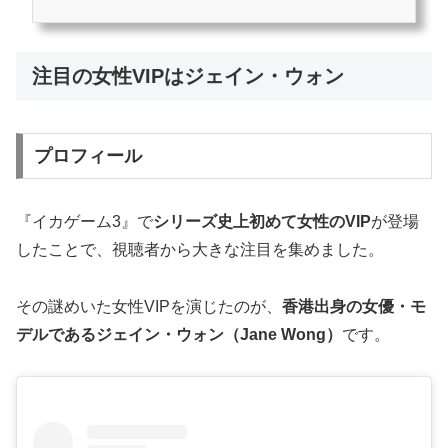
に、視聴者の評価を賛否両面から徹底的に分析します。フィルマークスや個人ブ
ログ、SNSなどに投稿された多様な声をまとめ、共通点のある意見をグループ化
しながら、感想の傾向を明らかにします。この記事を読むとわかること 『イカ
ゲーム3』に対する視聴者の賛否評価の傾向感動を呼んだシーンと不満が集まっ
注目の女性VIPはジェイン・ウォン
たポイントギフンの最期や伏線未回収の背景とその受け止め方イカゲーム3で...
プロフィール
『イカゲーム3』で
シリーズ史上初めて女性のVIP
が登場
したことで、視聴者から大きな注目を集めました。
その謎めいた女性VIPを演じたのが、
香港出身の女優・モ
デルであるジェイン・ウォン（Jane Wong）
です。