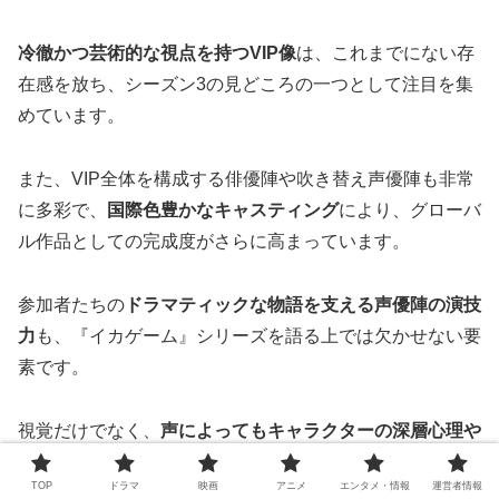
冷徹かつ芸術的な視点を持つVIP像
は、これまでにない存
在感を放ち、シーズン3の見どころの一つとして注目を集
めています。
また、VIP全体を構成する俳優陣や吹き替え声優陣も非常
に多彩で、
国際色豊かなキャスティング
により、グローバ
ル作品としての完成度がさらに高まっています。
参加者たちの
ドラマティックな物語を支える声優陣の演技
力
も、『イカゲーム』シリーズを語る上では欠かせない要
素です。
視覚だけでなく、
声によってもキャラクターの深層心理や
社会構造の暗喩を伝える
今作は、吹き替え版で観ても十分
TOP
ドラマ
映画
アニメ
エンタメ・情報
運営者情報
にその魅力を味わえます。