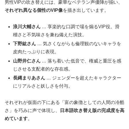
男性VIPの吹き替えには、豪華なベテラン声優陣が揃い、
それぞれ異なる個性のVIP像
を描き出しています。
浪川大輔さん
… 享楽的な口調で場を煽るVIP役。滑
稽さと不気味さを兼ね備えた演技。
下野紘さん
… 気さくながらも倫理観のないキャラを
皮肉たっぷりに表現。
山野井仁さん
… 落ち着いた低音で、権威と重圧を感
じさせる支配者的な存在感。
長縄まりあさん
… ジェンダーを超えたキャラクター
にリアルさと妖しさを付与。
それぞれが仮面の下にある「富の象徴としての人間の冷酷
さ」を巧みに声で体現し、
日本語吹き替え版の完成度を高
めています
。