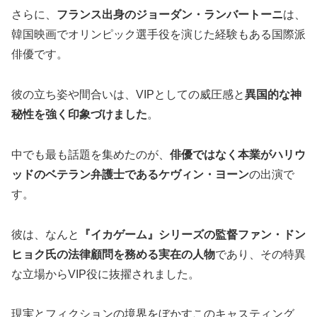
さらに、
フランス出身のジョーダン・ランバートーニ
は、
韓国映画でオリンピック選手役を演じた経験もある国際派
俳優です。
彼の立ち姿や間合いは、VIPとしての威圧感と
異国的な神
秘性を強く印象づけました
。
中でも最も話題を集めたのが、
俳優ではなく本業がハリウ
ッドのベテラン弁護士であるケヴィン・ヨーン
の出演で
す。
彼は、なんと
『イカゲーム』シリーズの監督ファン・ドン
ヒョク氏の法律顧問を務める実在の人物
であり、その特異
な立場からVIP役に抜擢されました。
現実とフィクションの境界をぼかすこのキャスティング