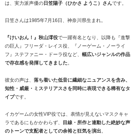
は、実力派声優の
日笠陽子（ひかさ ようこ）さん
です。
日笠さんは1985年7月16日、神奈川県生まれ。
『けいおん！』秋山澪役
で一躍有名となり、以降も『進撃
の巨人』フリーダ・レイス役、『ノーゲーム・ノーライ
フ』ステファニー・ドーラ役など、
幅広いジャンルの作品
で存在感を発揮してきました
。
彼女の声は、
落ち着いた低音に繊細なニュアンスを含み、
知性・威厳・ミステリアスさを同時に表現できる稀有なタ
イプ
です。
イカゲームの女性VIP役では、表情が見えないマスクキャ
ラであるにもかかわらず、
目線・所作と連動した絶妙な声
のトーンで支配者としての余裕と狂気を演出
。