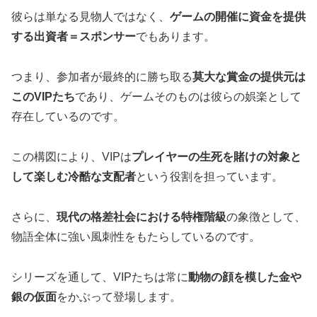
彼らは単なる見物人ではなく、
ゲームの開催に資金を提供
する出資者＝スポンサー
でもあります。
つまり、参加者が最終的に勝ち取る
莫大な賞金の提供元は
このVIPたち
であり、ゲームそのものは彼らの娯楽として
存在しているのです。
この構図により、VIPは
プレイヤーの生死を賭けの対象と
して楽しむ冷酷な支配者
という役割を担っています。
さらに、
現代の格差社会における特権階級
の象徴として、
物語全体に強い風刺性をもたらしているのです。
シリーズを通して、VIPたちは常に
動物の顔を模した金や
銀の仮面
をかぶって登場します。