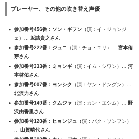
プレーヤー、その他の吹き替え声優
参加番号456番：ソン・ギフン
（演：イ・ジョンジ
ェ）…
坂詰貴之さん
参加番号222番：ジュニ
（演：チョ・ユリ）…
宮本侑
芽さん
参加番号333番：ミョンギ
（演：イム・シワン）…
河
本啓佑さん
参加番号007番：ヨンシク
（演：ヤン・ドングン）…
北沢力さん
参加番号149番：クムジャ
（演：カン・エシム）…
野
沢由香里さん
参加番号120番：ヒョンジュ
（演：パク・ソンフン）
…
山賀晴代さん