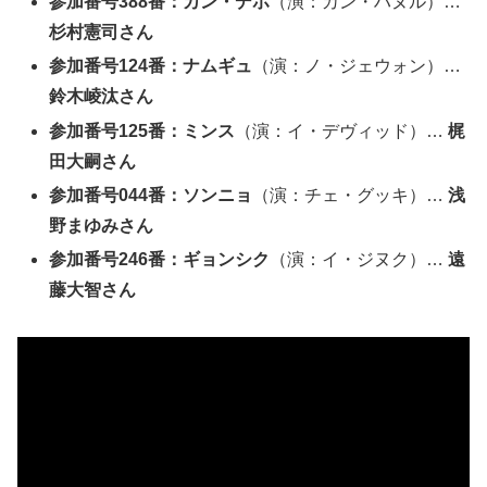
参加番号388番：カン・デホ
（演：カン・ハヌル）…
杉村憲司さん
参加番号124番：ナムギュ
（演：ノ・ジェウォン）…
鈴木崚汰さん
参加番号125番：ミンス
（演：イ・デヴィッド）…
梶
田大嗣さん
参加番号044番：ソンニョ
（演：チェ・グッキ）…
浅
野まゆみさん
参加番号246番：ギョンシク
（演：イ・ジヌク）…
遠
藤大智さん