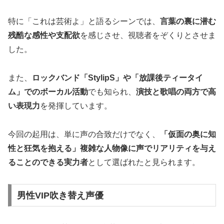
特に「これは芸術よ」と語るシーンでは、
言葉の裏に潜む
残酷な感性や支配欲
を感じさせ、視聴者をぞくりとさせま
した。
また、
ロックバンド「StylipS」や「放課後ティータイ
ム」でのボーカル活動
でも知られ、
演技と歌唱の両方で高
い表現力
を発揮しています。
今回の起用は、単に声の合致だけでなく、
「仮面の奥に知
性と狂気を抱える」複雑な人物像に声でリアリティを与え
ることのできる実力者
として選ばれたと見られます。
男性VIP吹き替え声優