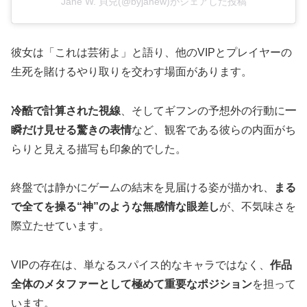
Jane W. 貝兒(@byjanew)がシェアした投稿
彼女は「これは芸術よ」と語り、他のVIPとプレイヤーの
生死を賭けるやり取りを交わす場面があります。
冷酷で計算された視線
、そしてギフンの予想外の行動に
一
瞬だけ見せる驚きの表情
など、観客である彼らの内面がち
らりと見える描写も印象的でした。
終盤では静かにゲームの結末を見届ける姿が描かれ、
まる
で全てを操る“神”のような無感情な眼差し
が、不気味さを
際立たせています。
VIPの存在は、単なるスパイス的なキャラではなく、
作品
全体のメタファーとして極めて重要なポジション
を担って
います。