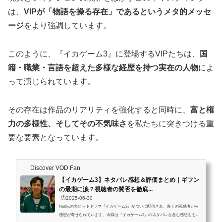
は、
VIPが「物語を操る存在」であるというメタ的メッセ
ージ
をより強調しています。
このように、『イカゲーム3』に登場するVIPたちは、
国
籍・職業・言語を超えた多様な経歴を持つ実在の人物
によ
って演じられています。
その存在は作品のリアリティを強化すると同時に、
富と権
力の多様性、そしてその不気味さ
を私たちに突きつける重
要な要素となっています。
Discover VOD Fan
【イカゲーム3】ネタバレ感想＆評価まとめ｜ギフン
の最期に涙？視聴者の賛否を徹底...
🕒️2025-06-30
Netflixの大ヒットドラマ『イカゲーム3』がついに配信され、多くの視聴者から
感想が寄せられています。今回は『イカゲーム3』のネタバレを含む感想をもと