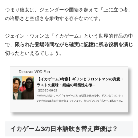
つまり彼女は、ジェンダーや国籍を超えて「上に立つ者」
の冷酷さと空虚さを象徴する存在なのです。
ジェイン・ウォンは『イカゲーム』という世界的作品の中
で、
限られた登場時間ながら確実に記憶に残る役柄を演じ
切った
といえるでしょう。
Discover VOD Fan
【イカゲーム3考察】ギフンとフロントマンの真意・
ラストの意味・続編の可能性を徹...
🕒️2025-06-28
Netflixの人気シリーズ「イカゲーム3」が話題を集める中、ギフンとフロントマ
ンの行動の真意に注目が集まっています。 特にギフンの「私たちは馬じゃな
い。人間だ。」というセリフは、シリーズ全体に通じるメッセージ性を象徴して
います。 また、衝撃のラストシーンとケイト・ブランシェットの登場は、新た
な物語の始まりを示唆しているのか？続編の可能性も含めて徹底考察します。こ
の記事を読むとわかること ギフンとフロントマンの行動に込められた真意最終
イカゲーム3の日本語吹き替え声優は？
話のラストシーンが示す続編の伏線イカゲーム・ユニバース拡張の可能性と...