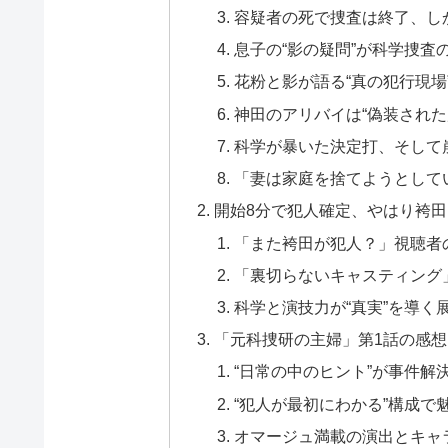
容疑者の死で捜査は終了、し
息子の“影の疑問”が科学捜査
花粉と影が語る“真の犯行現場
神田のアリバイは“偽装された
科学が暴いた決定打、そして
「妻は家庭を捨てようとして
開始8分で犯人確定、やはり袴
「また袴田が犯人？」視聴者
「裏切らないキャスティング
科学と演技力が“真実”を導く
「元科捜研の主婦」第1話の感
“日常の中のヒント”が事件解
“犯人が最初にわかる”構成で
オマージュ満載の演出とキャ