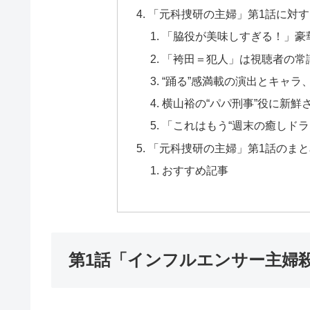
「元科捜研の主婦」第1話に対
「脇役が美味しすぎる！」豪
「袴田＝犯人」は視聴者の常
“踊る”感満載の演出とキャラ
横山裕の“パパ刑事”役に新鮮
「これはもう“週末の癒しド
「元科捜研の主婦」第1話のまと
おすすめ記事
第1話「インフルエンサー主婦