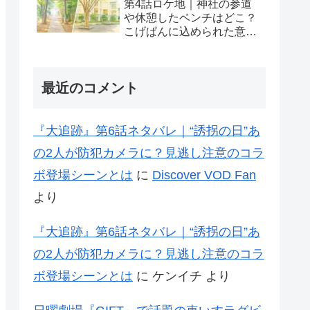
第4話ロケ地｜神社の参道
や休憩したベンチはどこ？
こげぱんに込められた意味
も考察
最近のコメント
『大追跡』第6話ネタバレ｜“誘拐の日”あ
の2人が防犯カメラに？見逃し注意のコラ
ボ登場シーンとは
に
Discover VOD Fan
より
『大追跡』第6話ネタバレ｜“誘拐の日”あ
の2人が防犯カメラに？見逃し注意のコラ
ボ登場シーンとは
に
ケンイチ
より