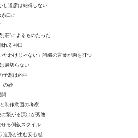
かし道彦は納得しない
の糸口に
”
別荘”によるものだった
崩れる神田
いたわけじゃない」詩織の言葉が胸を打つ
田は裏切らない
の予想は的中
」の妙
展開
想と制作意図の考察
決に繋がる演出が秀逸
魅せる倒叙スタイル
ラ造形が生む安心感