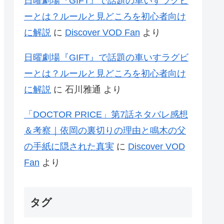
日曜劇場『GIFT』で話題の車いすラグビ
ーとは？ルールと見どころを初心者向け
に解説
に
Discover VOD Fan
より
日曜劇場『GIFT』で話題の車いすラグビ
ーとは？ルールと見どころを初心者向け
に解説
に
石川雅通
より
「DOCTOR PRICE」第7話ネタバレ感想
＆考察｜依岡の裏切りの理由と鳴木の父
の手紙に隠された真実
に
Discover VOD
Fan
より
タグ