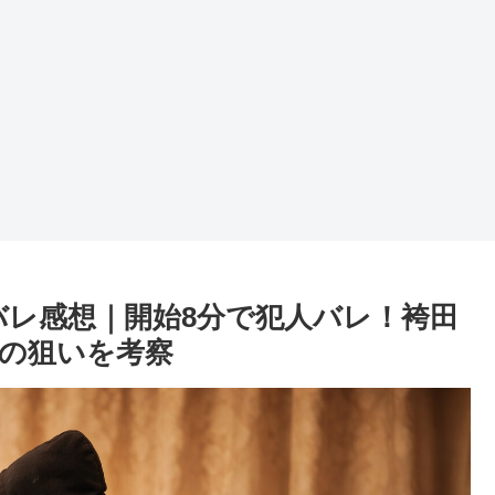
バレ感想｜開始8分で犯人バレ！袴田
の狙いを考察