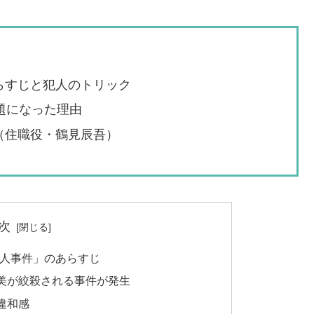
らすじと犯人のトリック
題になった理由
（住職役・鶴見辰吾）
次
殺人事件」のあらすじ
美が絞殺される事件が発生
違和感