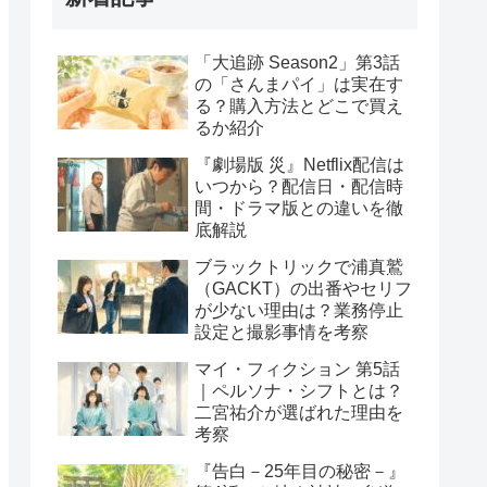
「大追跡 Season2」第3話
の「さんまパイ」は実在す
る？購入方法とどこで買え
るか紹介
『劇場版 災』Netflix配信は
いつから？配信日・配信時
間・ドラマ版との違いを徹
底解説
ブラックトリックで浦真鷲
（GACKT）の出番やセリフ
が少ない理由は？業務停止
設定と撮影事情を考察
マイ・フィクション 第5話
｜ペルソナ・シフトとは？
二宮祐介が選ばれた理由を
考察
『告白－25年目の秘密－』