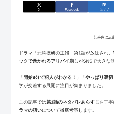
X
Facebook
はてブ
記事内に広
ドラマ「元科捜研の主婦」第1話が放送され、
ックで暴かれるアリバイ崩し
がSNSで大きな
「開始8分で犯人がわかる！」「やっぱり裏切
学が交差する展開に注目が集まりました。
この記事では
第1話のネタバレあらすじ
を丁寧
ラマの狙い
について徹底考察します。