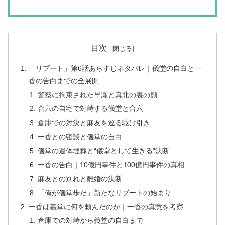
目次
「リブート」第6話あらすじネタバレ｜儀堂の自白と一
香の告白までの全展開
警察に拘束された早瀬と真北の裏の顔
合六の自宅で対峙する儀堂と合六
倉庫での対決と麻友を巡る駆け引き
一香との密談と儀堂の自白
儀堂の遺体埋葬と“儀堂として生きる”決断
一香の告白｜10億円事件と100億円事件の真相
麻友との別れと離婚の決断
「俺が儀堂歩だ」新たなリブートの始まり
一香は義堂に何を頼んだのか｜一香の真意を考察
倉庫での対峙から義堂の自白まで