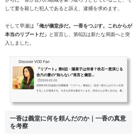
して妻を殺した犯人であると訴え、逮捕を求めます。
そして早瀬は
「俺が儀堂歩だ。一香をつぶす。これからが
本当のリブートだ」
と宣言し、第6話は新たな局面へと突
入しました。
Discover VOD Fan
『リブート』第6話・陽菜子は何者？吹石一恵演じる
合六の妻の“知らない”発言と儀堂...
🕒️2026-02-20
2026年3月1日放送の日曜劇場『リブート』第6話に、吹石一恵さんがゲスト出演
することが発表され、大きな注目を集めています。吹石さんが演じるのは、裏社
会のボス・合六亘（北村有起哉）の妻・陽菜子。発表時のコメントでは「夫の裏
の顔を知らない…とは言え、少し『あれ？』と思うシーンもあるかもしれませ
ん」と語られ、視聴者の間で「陽菜子は何者？」「本当に知らないの？」といっ
た声も広がっています。本記事では、『リブート』第6話の陽菜子の役どころ・
一香は義堂に何を頼んだのか｜一香の真意
見どころ・儀堂との対面の意味を、公式発表情報をもとに整理します。放送前...
を考察