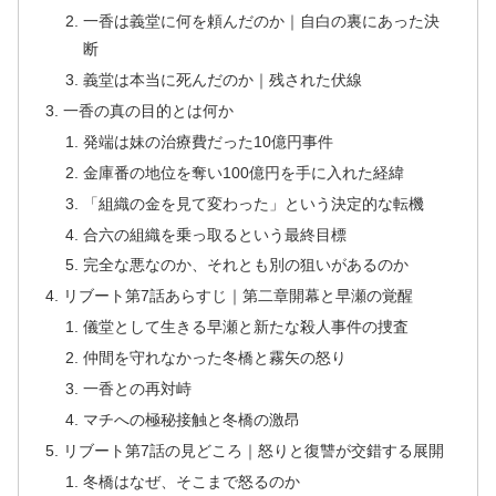
一香は義堂に何を頼んだのか｜自白の裏にあった決
断
義堂は本当に死んだのか｜残された伏線
一香の真の目的とは何か
発端は妹の治療費だった10億円事件
金庫番の地位を奪い100億円を手に入れた経緯
「組織の金を見て変わった」という決定的な転機
合六の組織を乗っ取るという最終目標
完全な悪なのか、それとも別の狙いがあるのか
リブート第7話あらすじ｜第二章開幕と早瀬の覚醒
儀堂として生きる早瀬と新たな殺人事件の捜査
仲間を守れなかった冬橋と霧矢の怒り
一香との再対峙
マチへの極秘接触と冬橋の激昂
リブート第7話の見どころ｜怒りと復讐が交錯する展開
冬橋はなぜ、そこまで怒るのか