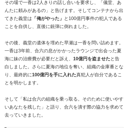
その場で一香は2人きりの話し合いを要求し、「儀堂、あ
んたに頼みがあるの」と告げます。そしてコンテナから出
てきた義堂は
「俺がやった」
と100億円事件の犯人である
ことを自供し、直後に銃弾に倒れました。
その後、義堂の遺体を埋めた早瀬は一香を問い詰めます。
一香は3年前、合六の息がかかったラウンジで出会った夏
海に妹の治療費が必要だと訴え、
10億円を盗ませた
と告
白しました。さらに夏海の地位を奪い、組織の金庫番とな
り、最終的に
100億円を手に入れた
真犯人が自分であるこ
とを明かします。
そして「私は合六の組織を乗っ取る。そのために使いやす
いあなたを残した」と語り、合六を潰す際の協力を求めて
去っていきました。