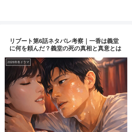
リブート第6話ネタバレ考察｜一香は義堂
に何を頼んだ？義堂の死の真相と真意とは
2026年冬ドラマ