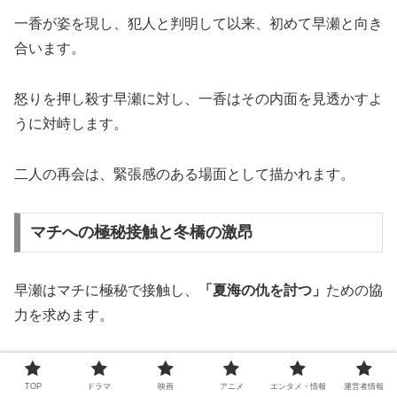
一香が姿を現し、犯人と判明して以来、初めて早瀬と向き
合います。
怒りを押し殺す早瀬に対し、一香はその内面を見透かすよ
うに対峙します。
二人の再会は、緊張感のある場面として描かれます。
マチへの極秘接触と冬橋の激昂
早瀬はマチに極秘で接触し、
「夏海の仇を討つ」
ための協
力を求めます。
一香の足取りを追う中で浮かび上がった情報を携え、早瀬
TOP
ドラマ
映画
アニメ
エンタメ・情報
運営者情報
は冬橋にも接触します。