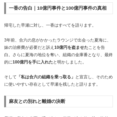
一香の告白｜10億円事件と100億円事件の真相
帰宅した早瀬に対し、一香はすべてを語ります。
3年前、合六の息がかかったラウンジで出会った夏海に、
妹の治療費が必要だと訴え
10億円を盗ませた
ことを告
白。さらに夏海の地位を奪い、組織の金庫番となり、最終
的に
100億円を手に入れた
と明かしました。
そして
「私は合六の組織を乗っ取る」
と宣言し、そのため
に使いやすい存在として早瀬を残したと語ります。
麻友との別れと離婚の決断