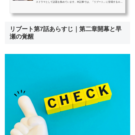
スドラマとして話題を集めています。本記事では、『リブート』に登場するロケ
地・撮影場所を、登場シーンとあわせて詳しくご紹介します。ハヤセ洋菓子店の
外観に使われたケーキ屋、儀堂のマンション、印象的な橋や展望台、レストラン
など、実在するドラマの撮影地をマップ形式で網羅しており、聖地巡礼や旅行プ
ランにも役立ちます。登場回やシーン、アクセス方法、店舗情報もあわせて解説
リブート第7話あらすじ｜第二章開幕と早
しており、ドラマファン・ロケ地巡りファン必見の内容です。この記事は...
瀬の覚醒