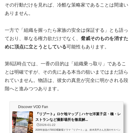
その行動だけを見れば、冷酷な策略家であることは間違い
ありません。
一方で「組織を握ったら家族の安全は保証する」とも語っ
ており、単なる権力欲だけでなく、
脅威そのものを消すた
めに頂点に立とうとしている
可能性もあります。
第6話時点では、一香の目的は「組織乗っ取り」であるこ
とは明確ですが、その先にある本当の狙いまではまだ語ら
れていません。物語は、彼女の真意が完全に明かされる段
階へと進みつつあります。
Discover VOD Fan
『リブート』ロケ地マップ｜ハヤセ洋菓子店・橋・レ
ストランなど撮影場所を徹底解...
🕒️2026-01-22
2026年放送のTBS日曜劇場ドラマ『リブート』は、鈴木亮平さん主演のサスペン