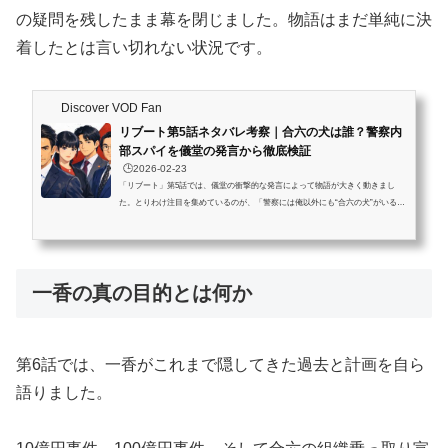
の疑問を残したまま幕を閉じました。物語はまだ単純に決
着したとは言い切れない状況です。
Discover VOD Fan
リブート第5話ネタバレ考察｜合六の犬は誰？警察内
部スパイを儀堂の発言から徹底検証
🕒️2026-02-23
「リブート」第5話では、儀堂の衝撃的な発言によって物語が大きく動きまし
た。とりわけ注目を集めているのが、「警察には俺以外にも“合六の犬”がいる」
という一言です。この発言により、警察内部にスパイが潜んでいる可能性が一気
に現実味を帯びました。本記事ではリブート第5話のネタバレあらすじを含みな
がら、合六の犬は誰なのかを徹底考察します。儀堂の発言や人物の行動を軸に整
理し、警察内部スパイの正体を論理的に検証していきます。この記事を読むとわ
一香の真の目的とは何か
かること 第5話ネタバレの核心整理合六の犬＝警察内部スパイ考察儀堂の発...
第6話では、一香がこれまで隠してきた過去と計画を自ら
語りました。