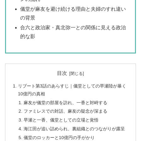
儀堂が麻友を避け続ける理由と夫婦のすれ違い
の背景
合六と政治家・真北弥一との関係に見える政治
的な影
目次
リブート第3話のあらすじ｜儀堂としての早瀬陸が暴く
10億円の真相
麻友が儀堂の部屋を訪れ、一香と対峙する
ファミレスでの対話、麻友の疑念が深まる
早瀬と一香、儀堂としての立場と覚悟
海江田が追い詰められ、裏組織とのつながりが露呈
儀堂のロッカーと10億円の手がかり