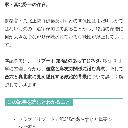
家・真北弥一の存在
。
監察官・真北正親（伊藤英明）との関係性はまだ明らかで
はないものの、名字が同じであることから、物語の深層に
何か大きなつながりが隠されている可能性が浮上していま
す。
本記事では、『
リブート 第3話のあらすじネタバレ
』を丁
寧に整理しながら、
儀堂と麻友の関係に潜む真意
、そして
合六と真北家に見え隠れする政治的背景
について詳しく解
説していきます。
この記事を読むとわかること
ドラマ『リブート』第3話のあらすじと重要シー
ンの流れ