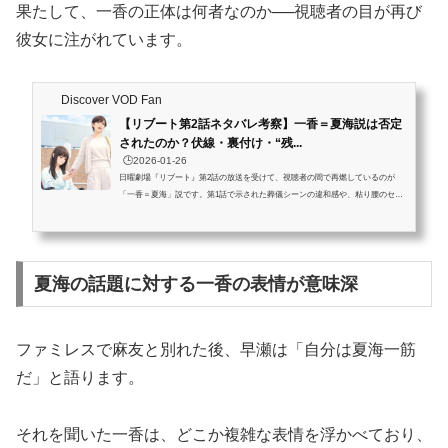
果たして、一香の正体は何者なのか──視聴者の目が再び
彼女に注がれています。
Discover VOD Fan
【リブート第2話ネタバレ考察】一香＝夏海説は否定
されたのか？伏線・裏付け・“残...
🕒️2026-01-26
日曜劇場『リブート』第2話の放送を受けて、視聴者の間で再燃しているのが
「一香＝夏海」説です。第1話で示された葬儀シーンの違和感や、粘り腰のセリ
フ、シュークリームの描写など、細かな伏線がこの説を後押ししてきました。し
かし、第2話では一香の“本当の背景”や“妹の存在”が描かれ、この説を覆すような
展開も登場。この記事では、『リブート』第2話のネタバレを含みつつ、「一香
＝夏海説」が成り立つ根拠と崩れた要素を丁寧に整理・考察します。さらに、戸
夏海の話題に対する一香の表情が意味深
田恵梨香さんのインタビューに残された「多層的」というキーワードから、...
ファミレスで麻友と別れた後、早瀬は「自分は夏海一筋
だ」と語ります。
それを聞いた一香は、どこか複雑な表情を浮かべており、