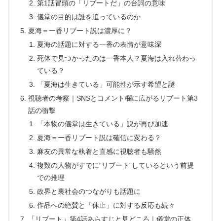
第1話冒頭の「リブートだ」の台詞の意味
儀堂の目的は誰を追っているのか
夏海＝一香リブート説は濃厚に？
夏海の話題に対する一香の表情が意味深
死体で見つかったのは一香本人？夏海は入れ替わっ
ている？
「夏海は生きている」可能性が示す希望と謎
視聴者の考察｜SNSとコメント欄に広がるリブート第3
話の衝撃
「本物の儀堂は生きている」説が再び加速
夏海＝一香リブート説は確信に変わる？
麻友の異常な執着と直感に視聴者も騒然
複数の人物がすでに“リブート”しているという前提
での推理
政界と裏社会のつながりも話題に
作品への絶賛と「休止」に対する反応も続々
「リブート」第4話あらすじと見どころ｜儀堂の正体、