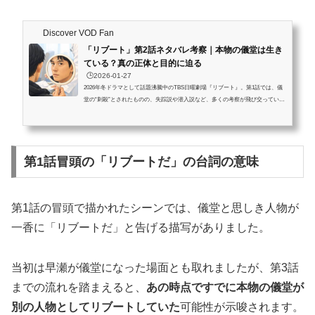
Discover VOD Fan
「リブート」第2話ネタバレ考察｜本物の儀堂は生き
ている？真の正体と目的に迫る
🕒️2026-01-27
2026年冬ドラマとして話題沸騰中のTBS日曜劇場『リブート』。第1話では、儀
堂の“刺殺”とされたものの、失踪説や潜入説など、多くの考察が飛び交っていま
す。本記事では、『リブート』第2話のネタバレを踏まえつつ、儀堂は本当に死
んだのか？それとも裏で正義を貫こうとしているのか？という「儀堂の正体と生
存説」に焦点をあて、伏線・セリフから徹底考察していきます。 この記事を読
むとわかること 儀堂が本当に死んだのかを時系列とセリフから検証 刺傷シーン
第1話冒頭の「リブートだ」の台詞の意味
が“演出”だった可能性とその狙い 儀堂の正体が“潜...
第1話の冒頭で描かれたシーンでは、儀堂と思しき人物が
一香に「リブートだ」と告げる描写がありました。
当初は早瀬が儀堂になった場面とも取れましたが、第3話
までの流れを踏まえると、
あの時点ですでに本物の儀堂が
別の人物としてリブートしていた
可能性が示唆されます。