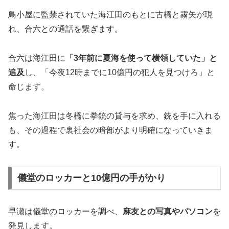
鳥小屋に監禁されていた海江田のもとに古橋と霧矢が現
れ、合六との通話を繋ぎます。
合六は海江田に
「3年前に夏海を使って横領していた」と
追及
し、「今夜12時までに10億円の犯人を見つけろ」と
命じます。
焦った海江田は冬橋に拳銃の貸与を求め、銃を手に入れる
も、その過程で裏社会の暗部がより明確になっていきま
す。
儀堂のロッカーと10億円の手がかり
早瀬は儀堂のロッカーを調べ、
麻友との写真やパソコン
を
発見します。