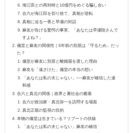
海江田との再対峙と10億円をめぐる騙し合い
合六が海江田を切り捨て、真相が逆転
真相に迫る一香と早瀬の対話
麻友が告げる驚愕の事実、「あなたは早瀬陸さんで
すよね？」
儀堂と麻友の関係性｜5年前の別居は「守るため」だっ
た？
儀堂が麻友に別居と離婚届を渡した理由
麻友を「遠ざけた」儀堂の本当の想い
「あなたは私の夫じゃない」──麻友が確信した違
和感
合六と真北の関係｜政界と裏社会の癒着
合六が政治家・真北弥一を訪問する場面
真北正親の監視の目的
本物の儀堂は生きている？リブートの伏線
「あなたは私の夫じゃない」麻友の確信