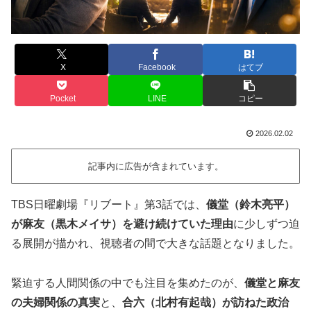
X
Facebook
はてブ
Pocket
LINE
コピー
2026.02.02
記事内に広告が含まれています。
TBS日曜劇場『リブート』第3話では、
儀堂（鈴木亮平）
が麻友（黒木メイサ）を避け続けていた理由
に少しずつ迫
る展開が描かれ、視聴者の間で大きな話題となりました。
緊迫する人間関係の中でも注目を集めたのが、
儀堂と麻友
の夫婦関係の真実
と、
合六（北村有起哉）が訪ねた政治