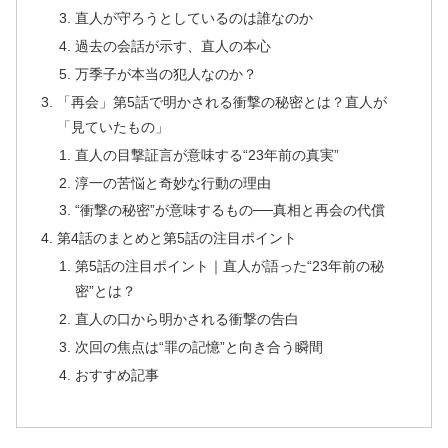
直人が守ろうとしているのは誰なのか
過去の会話が示す、直人の本心
万季子が本当の犯人なのか？
「再会」第5話で明かされる衝撃の秘密とは？直人が
「見ていたもの」
直人の目撃証言が意味する“23年前の真実”
淳一の苦悩と奇妙な行動の理由
“衝撃の秘密”が意味するもの──真相と再会の代償
第4話のまとめと第5話の注目ポイント
第5話の注目ポイント｜直人が語った“23年前の秘
密”とは？
直人の口から明かされる衝撃の告白
次回の焦点は“罪の記憶”と向き合う瞬間
おすすめ記事