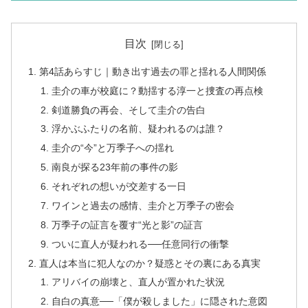
目次
第4話あらすじ｜動き出す過去の罪と揺れる人間関係
圭介の車が校庭に？動揺する淳一と捜査の再点検
剣道勝負の再会、そして圭介の告白
浮かぶふたりの名前、疑われるのは誰？
圭介の“今”と万季子への揺れ
南良が探る23年前の事件の影
それぞれの想いが交差する一日
ワインと過去の感情、圭介と万季子の密会
万季子の証言を覆す“光と影”の証言
ついに直人が疑われる──任意同行の衝撃
直人は本当に犯人なのか？疑惑とその裏にある真実
アリバイの崩壊と、直人が置かれた状況
自白の真意──「僕が殺しました」に隠された意図