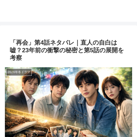
「再会」第4話ネタバレ｜直人の自白は
嘘？23年前の衝撃の秘密と第5話の展開を
考察
2026年冬ドラマ