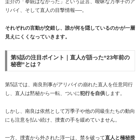
圭介の「拳銃はなかった」という証言、曖昧な万季子のア
リバイ、そして直人の目撃情報──。
それぞれの言動が交錯し、誰が何を隠しているのかが一層
見えにくくなっていきます。
第5話の注目ポイント｜直人が語った“23年前の
秘密”とは？
第5話では、南良刑事がアリバイの崩れた直人を任意同行
し、直人は黙秘から一転、ついに
犯行を自供
します。
しかし、南良は依然として万季子や他の同級生たちの動向
にも注意を払い続け、捜査の手を緩めていません。
一方、捜査から外された淳一は、禁を破って
直人と極秘接