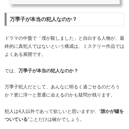
所付近で目撃されたことで、視聴者の間では「拳銃を掘り起こしたのは誰なの
か？」という考察が加熱しています。本記事では、第3話の重要なシーンや登場
人物の発言を時系列で整理しながら、拳銃の持ち出し犯と黒いSUVの正体、圭介
万季子が本当の犯人なのか？
との関係性について深掘りしていきます。この記事を読むとわかること 第3...
ドラマの中盤で「僕が殺しました」と自白する人物が、最
終的に真犯人ではないという構成は、ミステリー作品では
よくある展開です。
では、
万季子が本当の犯人なのか？
万季子犯人だとして、あんなに明るく過ごせるのだろう
か？更に淳一と普通に会えるのかも疑問が残ります。
犯人は4人以外であって欲しいと思いますが、“
誰かが噓を
ついている
”ことだけは確かでしょう。