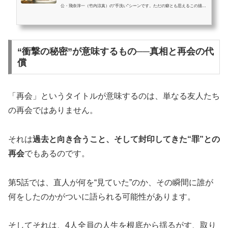
公・飛奈淳一（竹内涼真）の“手洗い”シーンです。ただの癖とも思えるこの描写
が、実は23年前の発砲事件と深く関係している伏線ではないかと、SNSや考察サ
イトで話題になっています。この記事では、第1話から第3話までの淳一の手洗い
のタイミングを整理しながら、「なぜ彼は手を洗うのか？」「犯人は淳一なの
か？」という視聴者の疑問に対し、複数の仮説をもとに徹底考察していきます。
“衝撃の秘密”が意味するもの──真相と再会の代
この記事を読むとわかること 淳一の“手洗い”描写が示す伏線の意味23年前の...
償
「再会」というタイトルが意味するのは、単なる友人たち
の再会ではありません。
それは
過去と向き合うこと、そして封印してきた“罪”との
再会
でもあるのです。
第5話では、直人が何を“見ていた”のか、その瞬間に誰が
何をしたのかがついに語られる可能性があります。
そしてそれは、4人全員の人生を根底から揺るがす、取り