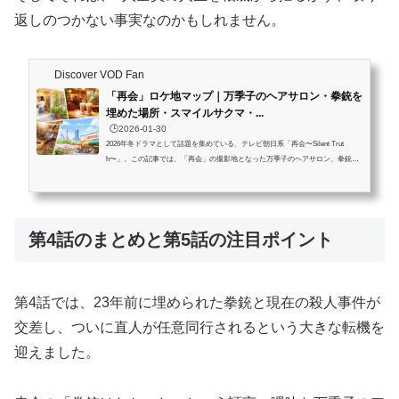
返しのつかない事実なのかもしれません。
Discover VOD Fan
「再会」ロケ地マップ｜万季子のヘアサロン・拳銃を
埋めた場所・スマイルサクマ・...
🕒️2026-01-30
2026年冬ドラマとして話題を集めている、テレビ朝日系「再会〜Silent Trut
h〜」。この記事では、「再会」の撮影地となった万季子のヘアサロン、拳銃を
埋めたタイムカプセルの場所、スマイルサクマ三ツ葉南店、喫茶サボテン、そし
て回想シーンに登場するカフェまで、印象的なシーンのロケ地をピックアップし
て紹介します。作品の魅力をより深く味わいたい方は、ぜひ聖地巡礼の参考にし
てください。この記事を読むとわかること ドラマ「再会」の主要ロケ地の詳細
第4話のまとめと第5話の注目ポイント
各シーンで使用された場所とその背景実際の住所情報や店舗の特徴も紹介Hair...
第4話では、23年前に埋められた拳銃と現在の殺人事件が
交差し、ついに直人が任意同行されるという大きな転機を
迎えました。