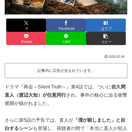
X
Facebook
はてブ
Pocket
LINE
コピー
2026.02.04
記事内に広告が含まれています。
ドラマ『再会～Silent Truth～』第4話では、ついに
佐久間
直人（渡辺大知）が任意同行
され、事件の核心に迫る衝撃
展開が描かれました。
さらに第5話の予告では、直人が
「僕が殺しました」と自
白するシーン
も登場し、視聴者の間で「本当に直人が犯人