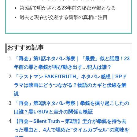
第5話で明かされる23年前の秘密が鍵となる
過去と現在が交差する衝撃の真相に注目
おすすめ記事
「再会」第1話ネタバレ考察｜「最愛」似と話題！23
年前の罪と拳銃が再び動き出す…犯人は誰？
「ラストマン FAKE/TRUTH」ネタバレ感想｜SPド
ラマは映画にどうつながる？物語のカギと伏線を解
説
「再会」第3話ネタバレ考察｜拳銃を掘り起こしたの
は誰？黒いSUVと圭介の関係も検証
【再会～Silent Truth～第2話】圭介が拳銃を持ち去
った理由と、4人で埋めた“タイムカプセル”の意味を