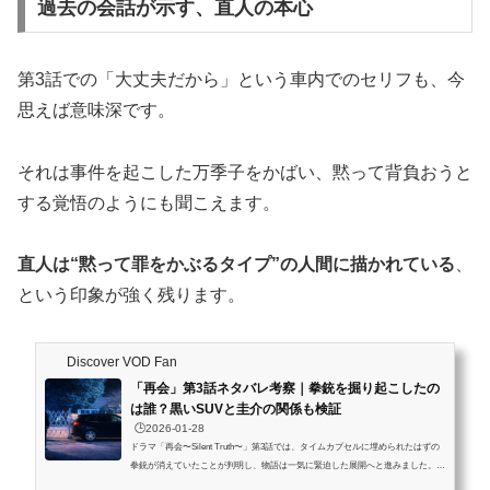
過去の会話が示す、直人の本心
第3話での「大丈夫だから」という車内でのセリフも、今
思えば意味深です。
それは事件を起こした万季子をかばい、黙って背負おうと
する覚悟のようにも聞こえます。
直人は“黙って罪をかぶるタイプ”の人間に描かれている
、
という印象が強く残ります。
Discover VOD Fan
「再会」第3話ネタバレ考察｜拳銃を掘り起こしたの
は誰？黒いSUVと圭介の関係も検証
🕒️2026-01-28
ドラマ「再会〜Silent Truth〜」第3話では、タイムカプセルに埋められたはずの
拳銃が消えていたことが判明し、物語は一気に緊迫した展開へと進みました。さ
らに、事件前夜に黒いSUV（品川ナンバー）と謎の男がタイムカプセルの埋没場