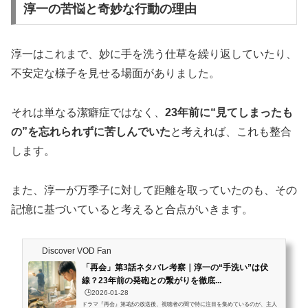
淳一の苦悩と奇妙な行動の理由
淳一はこれまで、妙に手を洗う仕草を繰り返していたり、
不安定な様子を見せる場面がありました。
それは単なる潔癖症ではなく、
23年前に“見てしまったも
の”を忘れられずに苦しんでいた
と考えれば、これも整合
します。
また、淳一が万季子に対して距離を取っていたのも、その
記憶に基づいていると考えると合点がいきます。
Discover VOD Fan
「再会」第3話ネタバレ考察｜淳一の“手洗い”は伏
線？23年前の発砲との繋がりを徹底...
🕒️2026-01-28
ドラマ『再会』第3話の放送後、視聴者の間で特に注目を集めているのが、主人