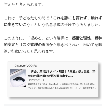
与えたと考えられます。
これは、子どもたちの間で
「これを誰にも言わず、触れず
に生きていこう」
という合意形成の手段でもありました。
このように、「埋める」という選択は、
感情と理性、精神
的安定とリスク管理の両面
から導き出された、極めて意味
深い行動だったと思われます。
Discover VOD Fan
「再会」第1話ネタバレ考察｜「最愛」似と話題！23
年前の罪と拳銃が再び動き出す…...
🕒️2026-01-14
2026年冬ドラマ『再会〜Silent Truth〜』の第1話が放送され、早くも話題を呼ん
でいます。23年前に埋められた拳銃が現代に姿を現し、スーパー店長殺害事件と
つながる衝撃展開に、SNS上では「最愛に似てる」といった声も多数。本記事で
は、『再会』第1話のネタバレあらすじとシーンごとの解説をはじめ、店長殺害
の犯人は誰なのか、視聴者の考察や感想、さらに今後の伏線についても詳しくま
とめます。この記事を読むとわかること 『再会』第1話の詳しいあらすじと重要