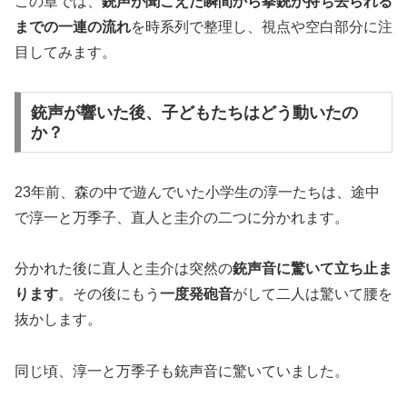
この章では、
銃声が聞こえた瞬間から拳銃が持ち去られる
までの一連の流れ
を時系列で整理し、視点や空白部分に注
目してみます。
銃声が響いた後、子どもたちはどう動いたの
か？
23年前、森の中で遊んでいた小学生の淳一たちは、途中
で淳一と万季子、直人と圭介の二つに分かれます。
分かれた後に直人と圭介は突然の
銃声音に驚いて立ち止ま
ります
。その後にもう
一度発砲音
がして二人は驚いて腰を
抜かします。
同じ頃、淳一と万季子も銃声音に驚いていました。