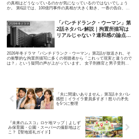
の真相はどうなっているのかが気になっているのではないでしょう
か。 第6話では、100億円事件の真相が大きく動き、一香の告白、義
堂の自白、そして衝撃のラストが描かれました。特にコン...
「パンチドランク・ウーマン」第
2026年冬ドラマ
2話ネタバレ解説｜拘置所描写は
リアルじゃない？違和感の論点を
徹底検証
2026年冬ドラマ『パンチドランク・ウーマン』第2話が放送され、そ
の衝撃的な拘置所描写に多くの視聴者から「これって現実と違うので
は？」という疑問の声が上がっています。 女子刑務官と男子受刑者
の接触、受刑者同士の会話や共謀、そしてタブレットの...
「夫に間違いありません」第3話ネタバレ
感想｜イライラ要員多すぎ！怒りの矛先
を5つに整理
『未来のムスコ』ロケ地マップ｜よしず
み保育園・公園・スーパーの撮影地はど
こ？【聖地巡礼ガイド】