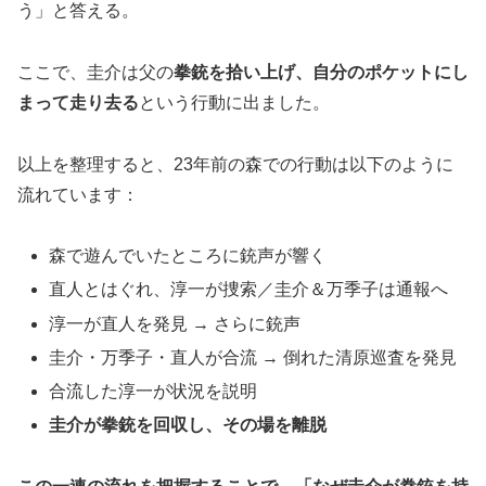
う」と答える。
ここで、圭介は父の
拳銃を拾い上げ、自分のポケットにし
まって走り去る
という行動に出ました。
以上を整理すると、23年前の森での行動は以下のように
流れています：
森で遊んでいたところに銃声が響く
直人とはぐれ、淳一が捜索／圭介＆万季子は通報へ
淳一が直人を発見 → さらに銃声
圭介・万季子・直人が合流 → 倒れた清原巡査を発見
合流した淳一が状況を説明
圭介が拳銃を回収し、その場を離脱