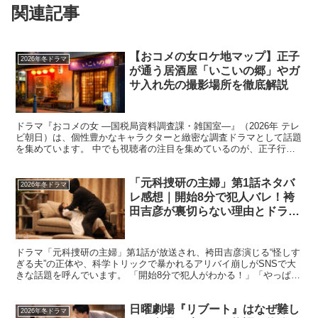
関連記事
【おコメの女ロケ地マップ】正子
2026年冬ドラマ
が通う居酒屋「いこいの郷」やガ
サ入れ先の撮影場所を徹底解説
ドラマ『おコメの女 ―国税局資料調査課・雑国室―』（2026年 テレ
ビ朝日）は、個性豊かなキャラクターと緻密な調査ドラマとして話題
を集めています。 中でも視聴者の注目を集めているのが、正子行き
つけの居酒屋「いこいの郷」や、国税調査による“ガ...
「元科捜研の主婦」第1話ネタバ
2026年冬ドラマ
レ感想｜開始8分で犯人バレ！袴
田吉彦が裏切らない理由とドラマ
の狙いを考察
ドラマ「元科捜研の主婦」第1話が放送され、袴田吉彦演じる“怪しす
ぎる夫”の正体や、科学トリックで暴かれるアリバイ崩しがSNSで大
きな話題を呼んでいます。 「開始8分で犯人がわかる！」「やっぱり
裏切らない袴田」といった声も多く、視聴者の直感と...
日曜劇場『リブート』はなぜ難し
2026年冬ドラマ