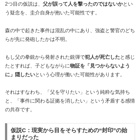
2つ目の仮説は、
父が誤って人を撃ったのではないか
とい
う疑念を、圭介自身が抱いた可能性です。
森の中で起きた事件は混乱の中にあり、強盗と警官のどち
らが先に発砲したかは不明。
もし父の拳銃から発射された銃弾で
犯人が死亡した
と感じ
たとすれば、子どもながらに
物証を「見つからないよう
に」隠したい
という心理が働いた可能性があります。
それはすなわち、「父を守りたい」という純粋な気持ち
と、「事件に関わる証拠を消したい」という矛盾する感情
の共存です。
仮説C：現実から目をそらすための“封印”の始
まりだった