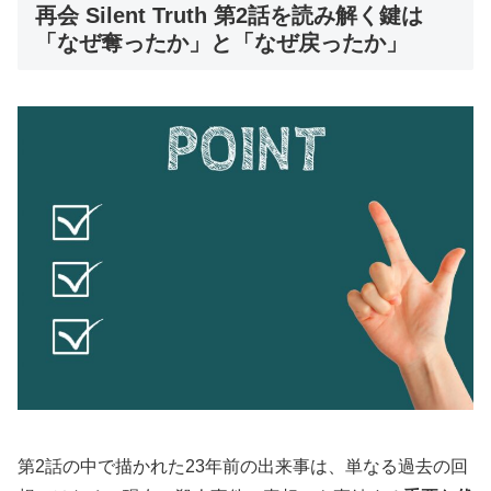
再会 Silent Truth 第2話を読み解く鍵は
シーンの流れ万季子・圭介・直人に浮上する犯人の可能性視聴者が「最愛...
「なぜ奪ったか」と「なぜ戻ったか」
第2話の中で描かれた23年前の出来事は、単なる過去の回