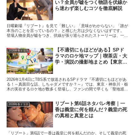
い？全員が嘘をつく物語を伏線か
ら迷わず楽しむコツを徹底解説
日曜劇場『リブート』を見て「難しい」「意味がわからない」「誰が
本当のことを言っているの？」と感じた方は少なくないはずです。
登場人物全員が嘘をつき、伏線が張り巡らされたストーリーは、一度
の視聴では把握しきれない複雑さを持っています。 しかし...
【不適切にもほどがある】SPド
2026年冬ドラマ
ラマのロケ地マップ｜喫茶店・大
学・演説の撮影地まとめ【東京・
神奈川・栃木】
2026年1月4日にTBS系で放送されるSPドラマ『不適切にもほどがあ
る！～真面目な話、しちゃダメですか？～』では、東京・神奈川・栃
木の実在するロケ地が数多く登場し、ファンの間で早くも「聖地巡
礼」が話題となっています。 本記事では、ドラマの...
リブート第6話ネタバレ考察｜一
2026年冬ドラマ
香は義堂に何を頼んだ？義堂の死
の真相と真意とは
「リブート」第6話で一香は義堂に何を頼んだのか、そして義堂の死