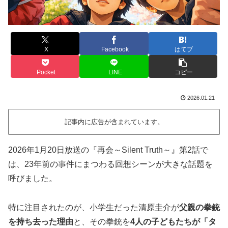
X
Facebook
はてブ
Pocket
LINE
コピー
2026.01.21
記事内に広告が含まれています。
2026年1月20日放送の『再会～Silent Truth～』第2話で
は、23年前の事件にまつわる回想シーンが大きな話題を
呼びました。
特に注目されたのが、小学生だった清原圭介が
父親の拳銃
を持ち去った理由
と、その拳銃を
4人の子どもたちが「タ