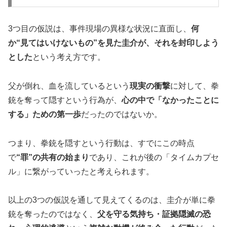
3つ目の仮説は、事件現場の異様な状況に直面し、
何
か“見てはいけないもの”を見た圭介が、それを封印しよう
とした
という考え方です。
父が倒れ、血を流しているという
現実の衝撃
に対して、拳
銃を奪って隠すという行為が、
心の中で「なかったことに
する」ための第一歩
だったのではないか。
つまり、拳銃を隠すという行動は、すでにこの時点
で
“罪”の共有の始まり
であり、これが後の「タイムカプセ
ル」に繋がっていったと考えられます。
以上の3つの仮説を通して見えてくるのは、圭介が単に拳
銃を奪ったのではなく、
父を守る気持ち・証拠隠滅の恐