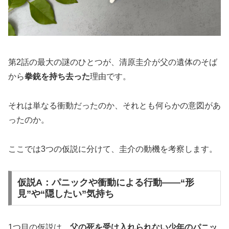
第2話の最大の謎のひとつが、清原圭介が父の遺体のそば
から
拳銃を持ち去った
理由です。
それは単なる衝動だったのか、それとも何らかの意図があ
ったのか。
ここでは3つの仮説に分けて、圭介の動機を考察します。
仮説A：パニックや衝動による行動——“形
見”や“隠したい”気持ち
1つ目の仮説は、
父の死を受け入れられない少年のパニッ