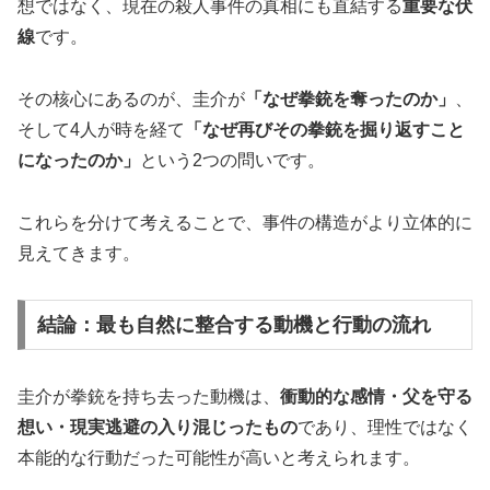
想ではなく、現在の殺人事件の真相にも直結する
重要な伏
線
です。
その核心にあるのが、圭介が
「なぜ拳銃を奪ったのか」
、
そして4人が時を経て
「なぜ再びその拳銃を掘り返すこと
になったのか」
という2つの問いです。
これらを分けて考えることで、事件の構造がより立体的に
見えてきます。
結論：最も自然に整合する動機と行動の流れ
圭介が拳銃を持ち去った動機は、
衝動的な感情・父を守る
想い・現実逃避の入り混じったもの
であり、理性ではなく
本能的な行動だった可能性が高いと考えられます。