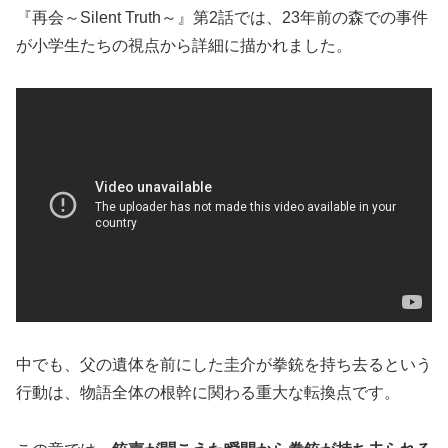
『再会～Silent Truth～』第2話では、23年前の森での事件
が小学生たちの視点から詳細に描かれました。
中でも、父の遺体を前にした圭介が拳銃を持ち去るという
行動は、物語全体の根幹に関わる重大な転換点です。