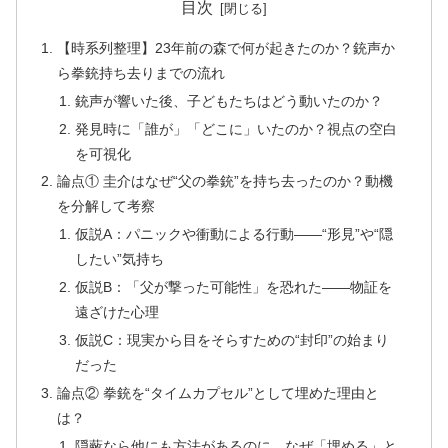
目次
【時系列整理】23年前の森で何が起きたのか？銃声か
ら拳銃持ち去りまでの流れ
銃声が響いた後、子どもたちはどう動いたのか？
発見時に「誰が」「どこに」いたのか？視点の空白
を可視化
論点① 圭介はなぜ“父の拳銃”を持ち去ったのか？動機
を分解して考察
仮説A：パニックや衝動による行動——“形見”や“隠
したい”気持ち
仮説B：「父が撃った可能性」を恐れた——物証を
遠ざけた心理
仮説C：現実から目をそらすための“封印”の始まり
だった
論点② 拳銃を“タイムカプセル”として埋めた理由と
は？
隠蔽なら他にも方法があるのに…なぜ「埋める」と