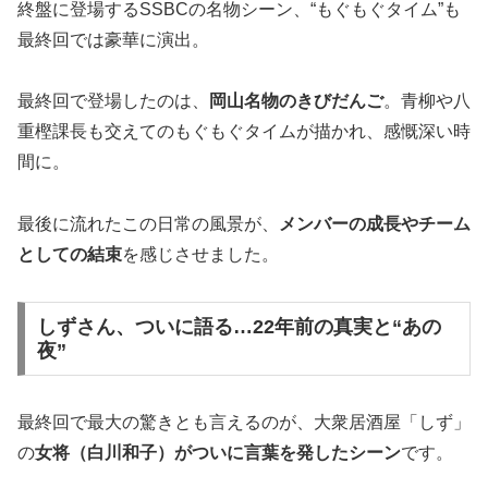
終盤に登場するSSBCの名物シーン、“もぐもぐタイム”も
最終回では豪華に演出。
最終回で登場したのは、
岡山名物のきびだんご
。青柳や八
重樫課長も交えてのもぐもぐタイムが描かれ、感慨深い時
間に。
最後に流れたこの日常の風景が、
メンバーの成長やチーム
としての結束
を感じさせました。
しずさん、ついに語る…22年前の真実と“あの
夜”
最終回で最大の驚きとも言えるのが、大衆居酒屋「しず」
の
女将（白川和子）がついに言葉を発したシーン
です。