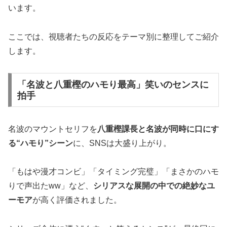
います。
ここでは、視聴者たちの反応をテーマ別に整理してご紹介
します。
「名波と八重樫のハモり最高」笑いのセンスに
拍手
名波のマウントセリフを
八重樫課長と名波が同時に口にす
る“ハモり”シーン
に、SNSは大盛り上がり。
「もはや漫才コンビ」「タイミング完璧」「まさかのハモ
りで声出たww」など、
シリアスな展開の中での絶妙なユ
ーモア
が高く評価されました。