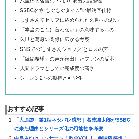
八重樫と名波の“ハモり”演出の話題性
SSBC名物“もぐもぐタイム”の最終回仕様
しずさん初セリフに込められた久世への思い
「本当のことは言わない」の意味するもの
久世と葛原の関係に広がる考察
SNSでの“しずさんショック”とロスの声
「続編希望」の声が続出したファンの反応
人間ドラマとしての完成度の高さ
シーズン2への期待と可能性
おすすめ記事
「大追跡」第1話ネタバレ感想｜名波凛太郎がSSBC
に来た理由とシリーズ化の可能性を考察
中島みゆきコンサート「歌会VOL.1」劇場版感想！