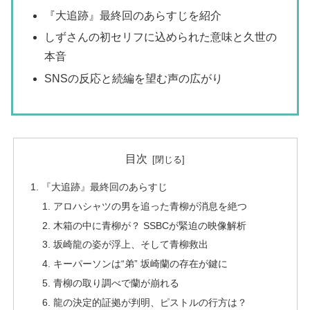
『大追跡』最終回のあらすじを紹介
しずさんの初セリフに込められた意味と久世の
本音
SNSの反応と続編を望む声の広がり
目次
『大追跡』最終回のあらすじ
アロハシャツの男を追った青柳が消息を絶つ
木箱の中に青柳が？ SSBCが緊迫の映像解析
坂崎龍の姿が浮上、そして青柳救出
キーパーソンは“弟” 坂崎蘭の存在が鍵に
青柳の取り調べで蘭が崩れる
龍の決定的証拠が判明、ピストルの行方は？