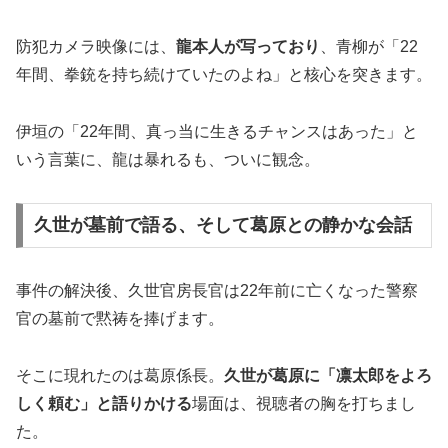
防犯カメラ映像には、
龍本人が写っており
、青柳が「22
年間、拳銃を持ち続けていたのよね」と核心を突きます。
伊垣の「22年間、真っ当に生きるチャンスはあった」と
いう言葉に、龍は暴れるも、ついに観念。
久世が墓前で語る、そして葛原との静かな会話
事件の解決後、久世官房長官は22年前に亡くなった警察
官の墓前で黙祷を捧げます。
そこに現れたのは葛原係長。
久世が葛原に「凛太郎をよろ
しく頼む」と語りかける
場面は、視聴者の胸を打ちまし
た。