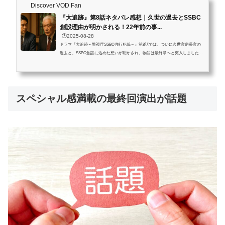
Discover VOD Fan
『大追跡』第8話ネタバレ感想｜久世の過去とSSBC
創設理由が明かされる！22年前の事...
🕒️2025-08-28
ドラマ『大追跡～警視庁SSBC強行犯係～』第8話では、ついに久世官房長官の
過去と、SSBC創設に込めた想いが明かされ、物語は最終章へと突入しました。
22年前に起きた拳銃強奪事件の裏に隠された真実、そして青柳の失踪という現在
の事件が重なり、緊張感が一気に高まります。本記事では、第8話のネタバレを
含むあらすじと感想、久世の動機や物語の裏に隠された真意、さらにデジタル×
アナログ融合の描写や感想、最終回の見どころまで徹底解説します。この記事を
スペシャル感満載の最終回演出が話題
読むとわかること SSBC創設に込められた久世の過去と動機22年前の未解決事
件...