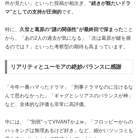
件が見たい」といった投稿が相次ぎ、
“続きが観たいドラ
マ”としての支持が圧倒的
です。
特に、
久世と葛原の“謎の関係性”が最終回で深まった
こと
から、「あの2人の過去が気になる」「次は葛原が鍵を握
るのでは？」といった考察型の期待も高まっています。
リアリティとユーモアの絶妙バランスに感謝
「今年一番ハマったドラマ」「刑事ドラマなのに泣けるな
んて思わなかった」「ギャグとシリアスのバランスが神」
など、全体的な評価も非常に高評価。
中には、「“別班”ってVIVANTかよw」「フロッピーからの
ハッキングは無理あるけど好き」など、細かいツッコミも