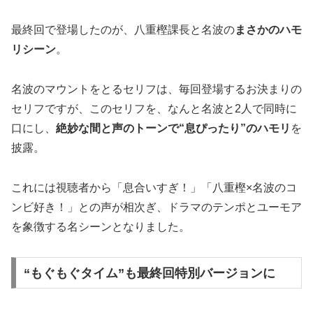
最終回で登場したのが、八重樫課長と名波の
まさかのハモ
リシーン
。
名波のマウントをとるセリフは、毎回登場するお決まりの
セリフですが、このセリフを、なんと名波と2人で同時に
口にし、
絶妙な間と声のトーンで“息ぴったり”のハモリ
を
披露。
これには視聴者から「息合いすぎ！」「八重樫×名波のコ
ンビ好き！」との声が相次ぎ、ドラマのテンポとユーモア
を象徴する名シーンとなりました。
“もぐもぐタイム”も最終回特別バージョンに