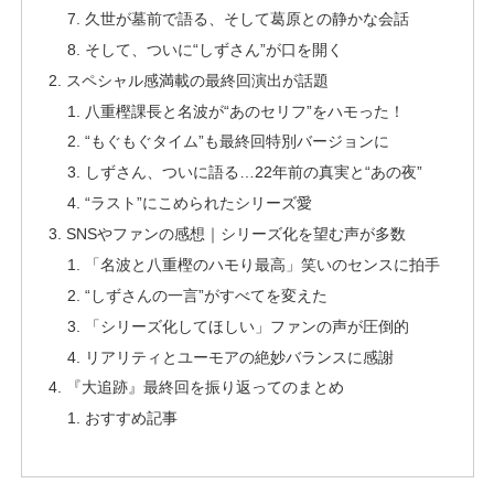
久世が墓前で語る、そして葛原との静かな会話
そして、ついに“しずさん”が口を開く
スペシャル感満載の最終回演出が話題
八重樫課長と名波が“あのセリフ”をハモった！
“もぐもぐタイム”も最終回特別バージョンに
しずさん、ついに語る…22年前の真実と“あの夜”
“ラスト”にこめられたシリーズ愛
SNSやファンの感想｜シリーズ化を望む声が多数
「名波と八重樫のハモり最高」笑いのセンスに拍手
“しずさんの一言”がすべてを変えた
「シリーズ化してほしい」ファンの声が圧倒的
リアリティとユーモアの絶妙バランスに感謝
『大追跡』最終回を振り返ってのまとめ
おすすめ記事