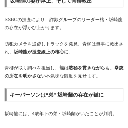
坂崎龍の姿が浮上、そして青柳救出
SSBCの捜査により、詐欺グループのリーダー格・坂崎龍
の存在が浮かび上がります。
防犯カメラを追跡しトラックを発見、青柳は無事に救出さ
れ、
坂崎龍が捜査線上の核心に
。
青柳が取り調べを担当し、
龍は黙秘を貫きながらも、拳銃
の所在を明かさない
不気味な態度を見せます。
キーパーソンは“弟” 坂崎蘭の存在が鍵に
坂崎龍には、4歳年下の弟・坂崎蘭がいたことが判明。