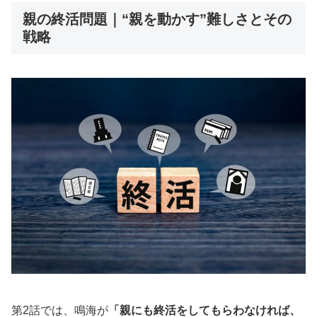
ます。この記事を読むとわかること 『ひとりでしにたい』第3話のあらすじを振
親の終活問題｜“親を動かす”難しさとその
り返り熟年離婚や終活が今の日本で重要視される理由ラップで語り合う“家...
戦略
第2話では、鳴海が
「親にも終活をしてもらわなければ、