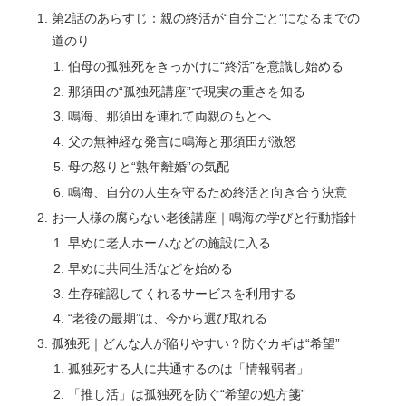
第2話のあらすじ：親の終活が“自分ごと”になるまでの
道のり
伯母の孤独死をきっかけに“終活”を意識し始める
那須田の“孤独死講座”で現実の重さを知る
鳴海、那須田を連れて両親のもとへ
父の無神経な発言に鳴海と那須田が激怒
母の怒りと“熟年離婚”の気配
鳴海、自分の人生を守るため終活と向き合う決意
お一人様の腐らない老後講座｜鳴海の学びと行動指針
早めに老人ホームなどの施設に入る
早めに共同生活などを始める
生存確認してくれるサービスを利用する
“老後の最期”は、今から選び取れる
孤独死｜どんな人が陥りやすい？防ぐカギは“希望”
孤独死する人に共通するのは「情報弱者」
「推し活」は孤独死を防ぐ“希望の処方箋”