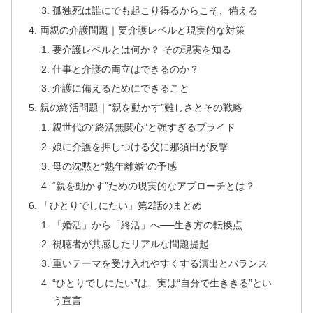
孤独死は誰にでも起こり得るからこそ、備える
両親の介護問題｜要介護レベルと現実的な対策
要介護レベルとは何か？ その現実を知る
仕事と介護の両立はできるのか？
介護に備えるためにできること
親の終活問題｜“親を動かす”難しさとその戦略
親世代の“終活無関心”と強すぎるプライド
娘に介護を押しつける父に那須田が反撃
母の沈黙と“熟年離婚”の予感
“親を動かす”ための現実的なアプローチとは？
「ひとりでしにたい」第2話のまとめ
「婚活」から「終活」へ──生き方の転換点
視聴者が共感したリアルな問題提起
重いテーマを受け入れやすくする演出とバランス
“ひとりでしにたい”は、実は“自分で生ききる”とい
う宣言