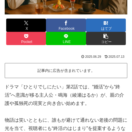
X
Facebook
はてブ
Pocket
LINE
コピー
2025.06.29
2025.07.13
記事内に広告が含まれています。
ドラマ「ひとりでしにたい」第2話では、“婚活”から“終
活”へ意識が移る主人公・鳴海（綾瀬はるか）が、親の介
護や孤独死の現実と向き合い始めます。
物語は笑いとともに、誰もが避けて通れない老後の問題に
光を当て、視聴者にも“終活のはじまり”を提案するような