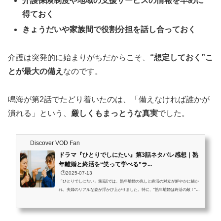
介護保険制度や地域の支援サービスの情報を早めに
得ておく
きょうだいや家族間で役割分担を話し合っておく
介護は突発的に始まりがちだからこそ、
“想定しておく”こ
とが最大の備え
なのです。
鳴海が第2話でたどり着いたのは、「備えなければ誰かが
潰れる」という、
厳しくもまっとうな真実
でした。
Discover VOD Fan
ドラマ『ひとりでしにたい』第3話ネタバレ感想｜熟
年離婚と終活を“笑って学べる”ラ...
🕒️2025-07-13
「ひとりでしにたい」第3話では、熟年離婚の兆しと終活の対立が鮮やかに描か
れ、夫婦のリアルな姿が浮かび上がりました。特に、“熟年離婚は終活の敵！”と
いうキャッチコピーの通り、テーマが強調されつつ、ヒップホップによる衝撃的
な本音対話も成立しています。この記事では、第3話のあらすじを振り返り、日
本の熟年離婚事情、終活の要点、そして筆者の感想まで、徹底的に整理・考察し