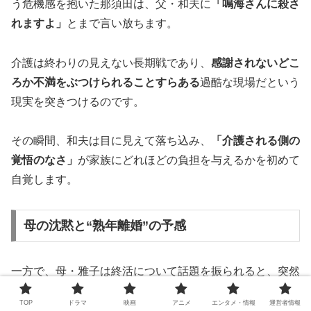
う危機感を抱いた那須田は、父・和夫に
「鳴海さんに殺さ
れますよ」
とまで言い放ちます。
介護は終わりの見えない長期戦であり、
感謝されないどこ
ろか不満をぶつけられることすらある
過酷な現場だという
現実を突きつけるのです。
その瞬間、和夫は目に見えて落ち込み、
「介護される側の
覚悟のなさ」
が家族にどれほどの負担を与えるかを初めて
自覚します。
母の沈黙と“熟年離婚”の予感
一方で、母・雅子は終活について話題を振られると、突然
怒り出します。
TOP
ドラマ
映画
アニメ
エンタメ・情報
運営者情報