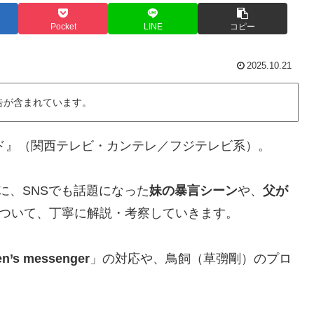
Pocket
LINE
コピー
2025.10.21
告が含まれています。
ンド』（関西テレビ・カンテレ／フジテレビ系）。
に、SNSでも話題になった
妹の暴言シーン
や、
父が
ついて、丁寧に解説・考察していきます。
n’s messenger
」の対応や、鳥飼（草彅剛）のプロ