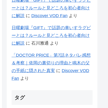
日曜劇場『GIFT』で話題の車いすラグビ
ーとは？ルールと見どころを初心者向け
に解説
に
Discover VOD Fan
より
日曜劇場『GIFT』で話題の車いすラグビ
ーとは？ルールと見どころを初心者向け
に解説
に
石川雅通
より
「DOCTOR PRICE」第7話ネタバレ感想
＆考察｜依岡の裏切りの理由と鳴木の父
の手紙に隠された真実
に
Discover VOD
Fan
より
タグ