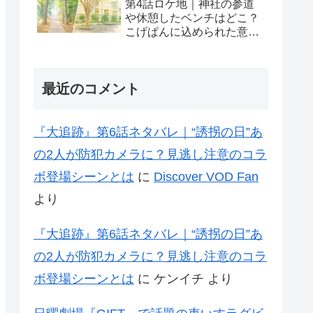
第4話ロケ地｜神社の参道
や休憩したベンチはどこ？
こげぱんに込められた意味
も考察
最近のコメント
『大追跡』第6話ネタバレ｜“誘拐の日”あ
の2人が防犯カメラに？見逃し注意のコラ
ボ登場シーンとは
に
Discover VOD Fan
より
『大追跡』第6話ネタバレ｜“誘拐の日”あ
の2人が防犯カメラに？見逃し注意のコラ
ボ登場シーンとは
に
ケンイチ
より