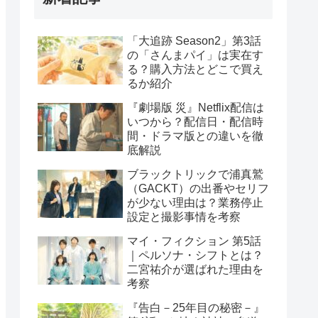
「大追跡 Season2」第3話
の「さんまパイ」は実在す
る？購入方法とどこで買え
るか紹介
『劇場版 災』Netflix配信は
いつから？配信日・配信時
間・ドラマ版との違いを徹
底解説
ブラックトリックで浦真鷲
（GACKT）の出番やセリフ
が少ない理由は？業務停止
設定と撮影事情を考察
マイ・フィクション 第5話
｜ペルソナ・シフトとは？
二宮祐介が選ばれた理由を
考察
『告白－25年目の秘密－』