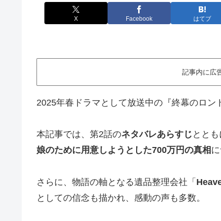
X
Facebook
はてブ
記事内に広
2025年春ドラマとして放送中の『終幕のロ
本記事では、第2話の
ネタバレあらすじ
ととも
娘のために用意しようとした700万円の真相
に
さらに、物語の軸となる遺品整理会社「
Heave
としての信念も描かれ、感動の声も多数。