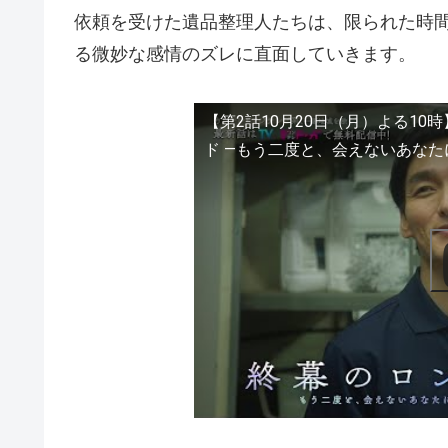
依頼を受けた遺品整理人たちは、限られた時
る微妙な感情のズレに直面していきます。
【第2話10月20日（月）よる10
ド —もう二度と、会えないあなた