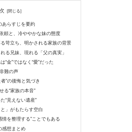
次
のあらすじを要約
る依頼と、冷ややかな妹の態度
募る苛立ち、明かされる家族の背景
される兄妹、現れる「父の真実」
“金”ではなく“愛”だった
非難の声
た者”の後悔と気づき
せる“家族の本音”
た“見えない遺産”
こと」がもたらす空白
感情を整理する”ことでもある
の感想まとめ