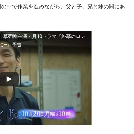
間の中で作業を進めながら、父と子、兄と妹の間にあ
時】草彅剛主演・月10ドラマ『終幕のロン
に—』予告