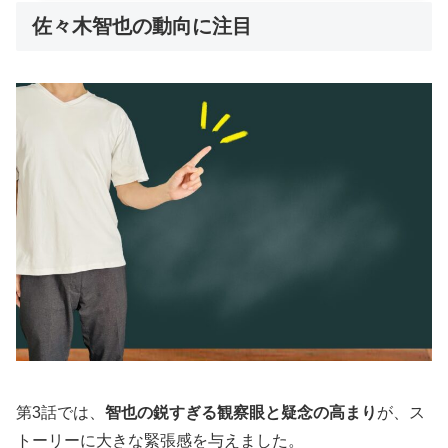
高層マンション、文京区のマンション、カフェ・ビィオット、RAINBOWLABの
佐々木智也の動向に注目
オフィス、ライフネット生命など）を紹介。それぞれのロケ地が果たす役割や
住...
第3話では、
智也の鋭すぎる観察眼と疑念の高まり
が、ス
トーリーに大きな緊張感を与えました。