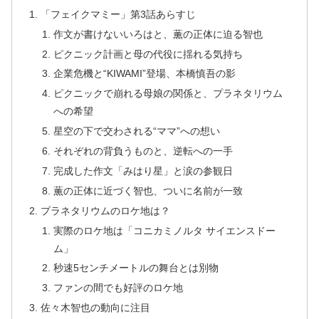
「フェイクマミー」第3話あらすじ
作文が書けないいろはと、薫の正体に迫る智也
ピクニック計画と母の代役に揺れる気持ち
企業危機と“KIWAMI”登場、本橋慎吾の影
ピクニックで崩れる母娘の関係と、プラネタリウム
への希望
星空の下で交わされる“ママ”への想い
それぞれの背負うものと、逆転への一手
完成した作文「みはり星」と涙の参観日
薫の正体に近づく智也、ついに名前が一致
プラネタリウムのロケ地は？
実際のロケ地は「コニカミノルタ サイエンスドー
ム」
秒速5センチメートルの舞台とは別物
ファンの間でも好評のロケ地
佐々木智也の動向に注目