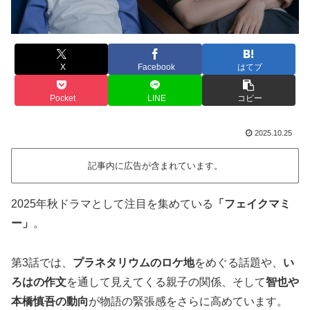
X
Facebook
はてブ
Pocket
LINE
コピー
2025.10.25
記事内に広告が含まれています。
2025年秋ドラマとして注目を集めている
「フェイクマミ
ー」
。
第3話では、
プラネタリウムのロケ地
をめぐる話題や、
い
ろはの作文
を通して見えてくる親子の関係、そして
智也や
本橋慎吾の動向
が物語の緊張感をさらに高めています。