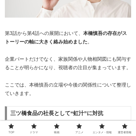
第3話から第4話への展開において、
本橋慎吾の存在がス
トーリーの軸に大きく絡み始めました
。
企業パートだけでなく、家族関係や人物相関図にも関与す
ることが明らかになり、視聴者の注目が集まっています。
ここでは、本橋慎吾の立場や今後の関係性について整理し
ていきます。
三ツ橋食品の社長として“虹汁”に対抗
第3話で明らかになったのは、
大手食品メーカー「三ツ橋
TOP
ドラマ
映画
アニメ
エンタメ・情報
運営者情報