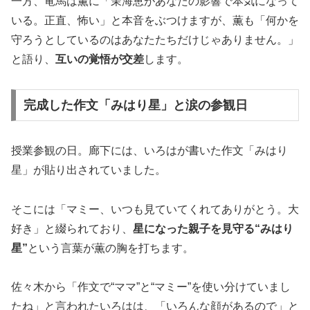
一方、竜馬は薫に「茉海恵があなたの影響で本気になって
いる。正直、怖い」と本音をぶつけますが、薫も「何かを
守ろうとしているのはあなたたちだけじゃありません。」
と語り、
互いの覚悟が交差
します。
完成した作文「みはり星」と涙の参観日
授業参観の日。廊下には、いろはが書いた作文「みはり
星」が貼り出されていました。
そこには「マミー、いつも見ていてくれてありがとう。大
好き」と綴られており、
星になった親子を見守る“みはり
星”
という言葉が薫の胸を打ちます。
佐々木から「作文で“ママ”と“マミー”を使い分けていまし
たね」と言われたいろはは、「いろんな顔があるので」と