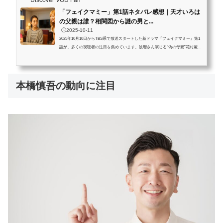
「フェイクマミー」第1話ネタバレ感想｜天才いろは
の父親は誰？相関図から謎の男と...
🕒️2025-10-11
2025年10月10日からTBS系で放送スタートした新ドラマ『フェイクマミー』第1
話が、多くの視聴者の注目を集めています。波瑠さん演じる“偽の母親”花村薫
と、川栄李奈さん演じるシングルマザー・真海恵が、受験をきっかけに交差する
関係は斬新で、テンポの良い展開と深い人間ドラマが話題を呼んでいます。なか
でも、圧倒的な知能を見せる少女・いろは（池村碧彩）の存在が物語の中心とな
り、彼女の“推し”である女性宇宙飛行士・山崎直子への憧れ、そしていろはの
本橋慎吾の動向に注目
「父親は誰なのか？」という謎がSNSや検索で大きな注目を集めています。特
に...