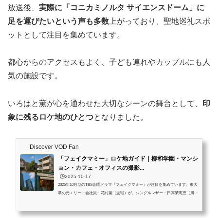
放送後、
実際に「コニカミノルタ サイエンスドーム」に
足を運びたいという声も多数
上がっており、聖地巡礼スポ
ットとして注目を集めています。
都心からのアクセスもよく、子ども連れやカップルにも人
気の施設です。
いろはと薫が心を通わせた大切なシーンの舞台として、
印
象に残るロケ地のひとつ
となりました。
Discover VOD Fan
「フェイクマミー」ロケ地ガイド｜柳和学園・マンシ
ョン・カフェ・オフィスの撮影...
🕒️2025-10-17
2025年10月期のTBS金曜ドラマ『フェイクマミー』が注目を集めています。東大
卒の元エリート会社員・花村薫（波瑠）が、シングルマザー・日高茉海恵（川栄
李奈）の娘・いろは（池村碧彩）の“偽母”としてお受験に挑むストーリーは、
「母親とは何か」「家族とは何か」を問いかける斬新な設定と共感を呼ぶ展開が
話題となっています。この記事では、物語を彩る撮影ロケ地（柳和学園、豊洲の