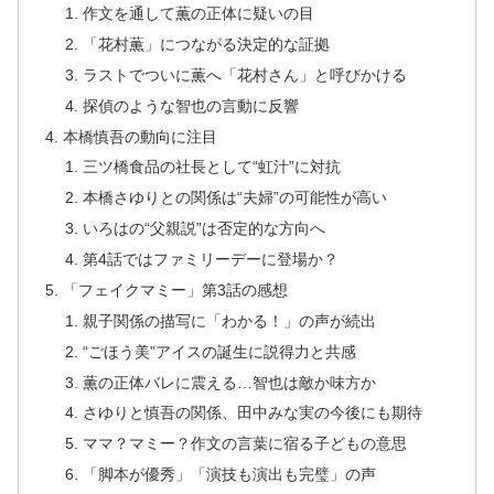
作文を通して薫の正体に疑いの目
「花村薫」につながる決定的な証拠
ラストでついに薫へ「花村さん」と呼びかける
探偵のような智也の言動に反響
本橋慎吾の動向に注目
三ツ橋食品の社長として“虹汁”に対抗
本橋さゆりとの関係は“夫婦”の可能性が高い
いろはの“父親説”は否定的な方向へ
第4話ではファミリーデーに登場か？
「フェイクマミー」第3話の感想
親子関係の描写に「わかる！」の声が続出
“ごほう美”アイスの誕生に説得力と共感
薫の正体バレに震える…智也は敵か味方か
さゆりと慎吾の関係、田中みな実の今後にも期待
ママ？マミー？作文の言葉に宿る子どもの意思
「脚本が優秀」「演技も演出も完璧」の声