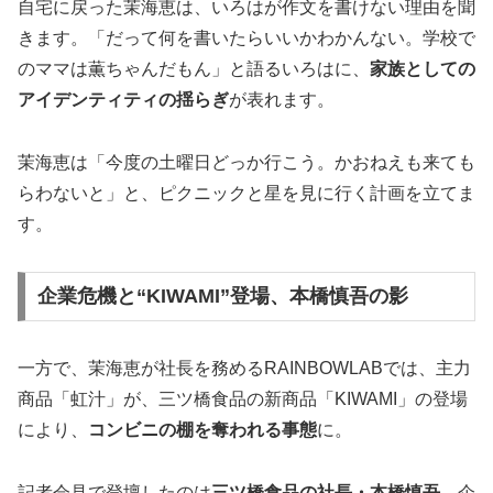
自宅に戻った茉海恵は、いろはが作文を書けない理由を聞
きます。「だって何を書いたらいいかわかんない。学校で
のママは薫ちゃんだもん」と語るいろはに、
家族としての
アイデンティティの揺らぎ
が表れます。
茉海恵は「今度の土曜日どっか行こう。かおねえも来ても
らわないと」と、ピクニックと星を見に行く計画を立てま
す。
企業危機と“KIWAMI”登場、本橋慎吾の影
一方で、茉海恵が社長を務めるRAINBOWLABでは、主力
商品「虹汁」が、三ツ橋食品の新商品「KIWAMI」の登場
により、
コンビニの棚を奪われる事態
に。
記者会見で登壇したのは
三ツ橋食品の社長・本橋慎吾
。企