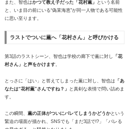
また、智也は
かつて教え子だった「花村薫」
という名前
と、いま目の前にいる“偽茉海恵”が同一人物である可能性
に思い至ります。
ラストでついに薫へ「花村さん」と呼びかける
第3話のラストシーン、智也は学校の廊下で薫に対し
「花
村さん」と声をかけます
。
とっさに「はい」と答えてしまった薫に対し、智也は
「あ
なたは“花村薫”さんですね？」
と真剣な表情で問い詰めま
す。
この瞬間、
薫の正体がついにバレてしまうかどうか
という
緊迫の場面が描かれ、SNSでも「まだ3話で!?」「バレる