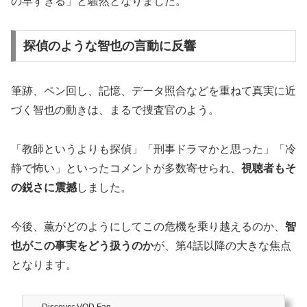
の早すぎる」と騒然となりました。
探偵のような智也の言動に反響
筆跡、ペン回し、記憶、データ照合などを重ねて真実に近
づく智也の動きは、まるで捜査官のよう。
「教師というよりも探偵」「刑事ドラマかと思った」「冷
静で怖い」といったコメントが多数寄せられ、
視聴者もそ
の鋭さに震撼
しました。
今後、薫がどのようにしてこの危機を乗り越えるのか、
智
也がこの事実をどう扱うのか
が、第4話以降の大きな焦点
となります。
Discover VOD Fan