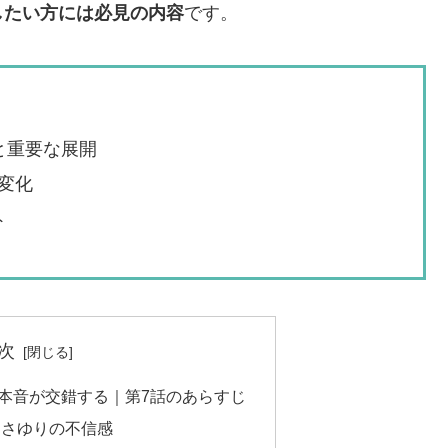
したい方には必見の内容
です。
と重要な展開
変化
ト
次
本音が交錯する｜第7話のあらすじ
とさゆりの不信感