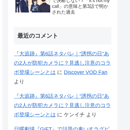
で決断しない？「It’s not my
call」の意味と第3話で明か
された過去
最近のコメント
『大追跡』第6話ネタバレ｜“誘拐の日”あ
の2人が防犯カメラに？見逃し注意のコラ
ボ登場シーンとは
に
Discover VOD Fan
より
『大追跡』第6話ネタバレ｜“誘拐の日”あ
の2人が防犯カメラに？見逃し注意のコラ
ボ登場シーンとは
に
ケンイチ
より
日曜劇場『GIFT』で話題の車いすラグビ