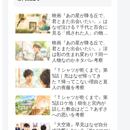
映画『あの星が降る丘で、
君とまた出会いたい。』は
なぜ泣ける？千代と百合に
見る「残された人」の物語
と感想
映画『あの星が降る丘で、
君とまた出会いたい。』涼
は彰の生まれ変わり？同一
人物なのかネタバレ考察
『Ｔシャツが乾くまで』第
5話｜充はなぜ帰ってき
た？帰ってこない理由と直
人の喪服を考察
『Ｔシャツが乾くまで』第
5話ロケ地｜樹生と宮内が
話した教会はどこ？あずさ
への思いを考察
『大空港』早見はなぜ自分