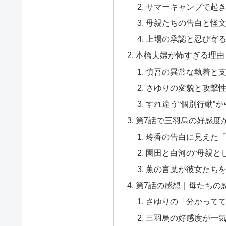
サマーキャンプで起
母親たちの告白と怪
上場の承認と忍び寄
本橋夫婦が怖すぎる理由
慎吾の異常な執着と
さゆりの変貌と攻撃
すれ違う“個別行動”
第7話で三羽烏の好感度
玲香の告白に見えた
園田と白河の“母親と
薫の言葉が彼女たち
第7話の感想｜母たちの
さゆりの「分かって
三羽烏の好感度が一