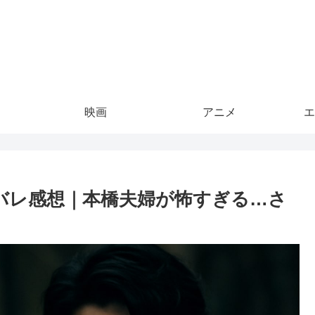
映画
アニメ
エ
バレ感想｜本橋夫婦が怖すぎる…さ