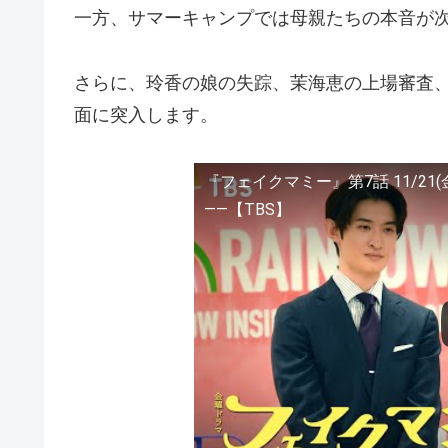
一方、サマーキャンプでは母親たちの本音が
さらに、玲香の娘の失踪、茉海恵の上場審査
面に突入します。
『フェイクマミー』第7話 11/2
――【TBS】