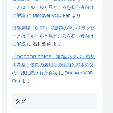
ーとは？ルールと見どころを初心者向け
に解説
に
Discover VOD Fan
より
日曜劇場『GIFT』で話題の車いすラグビ
ーとは？ルールと見どころを初心者向け
に解説
に
石川雅通
より
「DOCTOR PRICE」第7話ネタバレ感想
＆考察｜依岡の裏切りの理由と鳴木の父
の手紙に隠された真実
に
Discover VOD
Fan
より
タグ