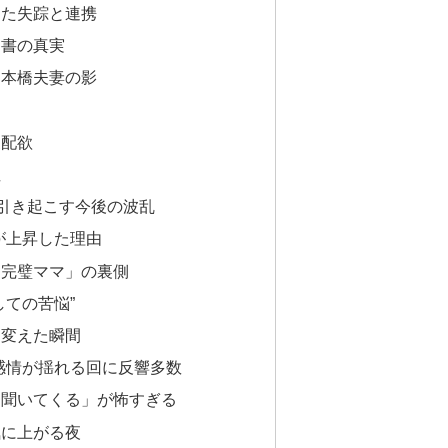
きた失踪と連携
文書の真実
る本橋夫妻の影
支配欲
性
が引き起こす今後の波乱
が上昇した理由
「完璧ママ」の裏側
しての苦悩”
を変えた瞬間
感情が揺れる回に反響多数
て聞いてくる」が怖すぎる
気に上がる夜