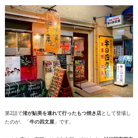
第2話で
渚が鮎美を連れて行ったもつ焼き店
として登場し
たのが、「
牛の四文屋
」です。