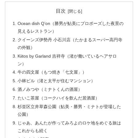
目次
Ocean dish Q’on（勝男が鮎美にプロポーズした夜景の
見えるレストラン）
クイーンズ伊勢丹 小石川店（たかまるスーパー高円寺
の外観）
Kiitos by Garland 吉祥寺（渚が働いているヘアサロ
ン）
牛の四文屋（もつ焼き「七文屋」）
小林ビル（渚と太平が住むマンション）
酒ノみつや（ミナトくんの酒屋）
たいこ茶屋（コークハイを飲んだ居酒屋）
杉並区立井草森公園（鮎美・勝男・ミナトが登場した
公園）
じゃあ、あんたが作ってみろよのロケ地をめぐる旅は
これからも続く