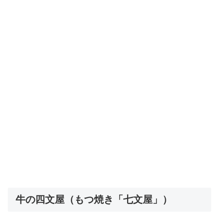
牛の四文屋（もつ焼き「七文屋」）