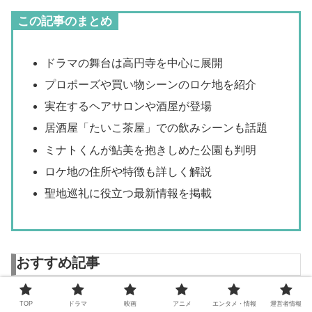
この記事のまとめ
ドラマの舞台は高円寺を中心に展開
プロポーズや買い物シーンのロケ地を紹介
実在するヘアサロンや酒屋が登場
居酒屋「たいこ茶屋」での飲みシーンも話題
ミナトくんが鮎美を抱きしめた公園も判明
ロケ地の住所や特徴も詳しく解説
聖地巡礼に役立つ最新情報を掲載
おすすめ記事
【続続最後から二番目の恋】ロケ地完全ガイド｜千
TOP
ドラマ
映画
アニメ
エンタメ・情報
運営者情報
明と和平が訪れたレストラン・居酒屋・喫茶店まと