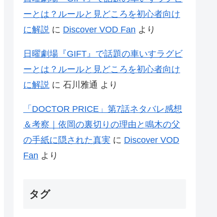
ーとは？ルールと見どころを初心者向け
に解説
に
Discover VOD Fan
より
日曜劇場『GIFT』で話題の車いすラグビ
ーとは？ルールと見どころを初心者向け
に解説
に
石川雅通
より
「DOCTOR PRICE」第7話ネタバレ感想
＆考察｜依岡の裏切りの理由と鳴木の父
の手紙に隠された真実
に
Discover VOD
Fan
より
タグ