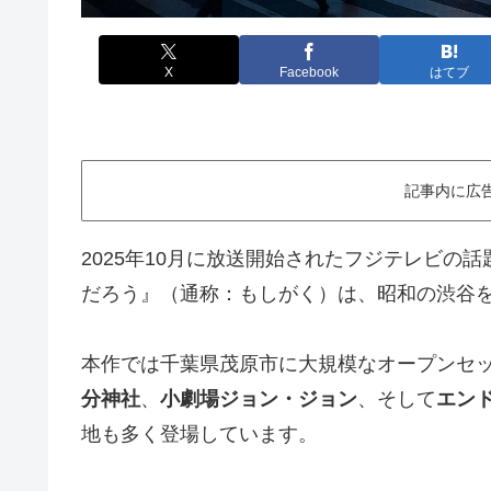
X
Facebook
はてブ
記事内に広
2025年10月に放送開始されたフジテレビの
だろう』（通称：もしがく）は、昭和の渋谷
本作では千葉県茂原市に大規模なオープンセ
分神社
、
小劇場ジョン・ジョン
、そして
エン
地も多く登場しています。