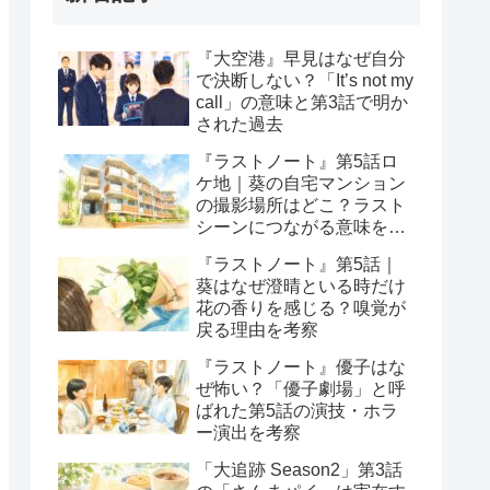
『大空港』早見はなぜ自分
で決断しない？「It’s not my
call」の意味と第3話で明か
された過去
『ラストノート』第5話ロ
ケ地｜葵の自宅マンション
の撮影場所はどこ？ラスト
シーンにつながる意味を考
察
『ラストノート』第5話｜
葵はなぜ澄晴といる時だけ
花の香りを感じる？嗅覚が
戻る理由を考察
『ラストノート』優子はな
ぜ怖い？「優子劇場」と呼
ばれた第5話の演技・ホラ
ー演出を考察
「大追跡 Season2」第3話