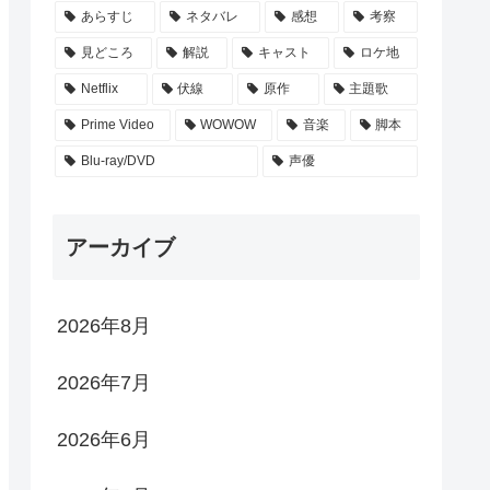
あらすじ
ネタバレ
感想
考察
見どころ
解説
キャスト
ロケ地
Netflix
伏線
原作
主題歌
Prime Video
WOWOW
音楽
脚本
Blu-ray/DVD
声優
アーカイブ
2026年8月
2026年7月
2026年6月