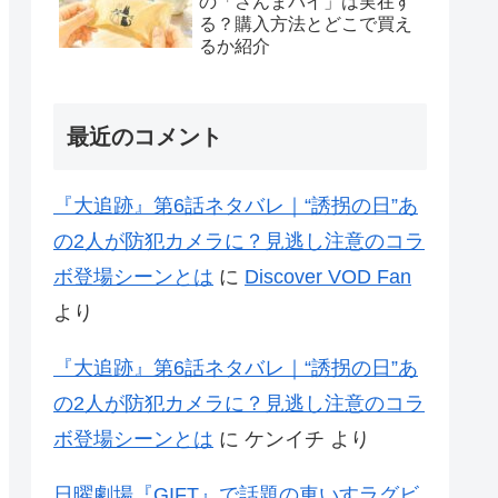
の「さんまパイ」は実在す
る？購入方法とどこで買え
るか紹介
最近のコメント
『大追跡』第6話ネタバレ｜“誘拐の日”あ
の2人が防犯カメラに？見逃し注意のコラ
ボ登場シーンとは
に
Discover VOD Fan
より
『大追跡』第6話ネタバレ｜“誘拐の日”あ
の2人が防犯カメラに？見逃し注意のコラ
ボ登場シーンとは
に
ケンイチ
より
日曜劇場『GIFT』で話題の車いすラグビ