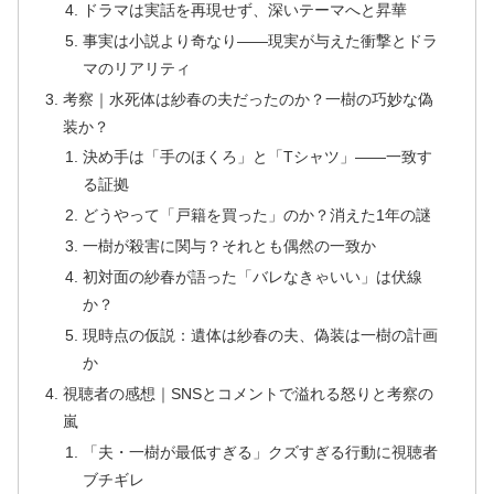
ドラマは実話を再現せず、深いテーマへと昇華
事実は小説より奇なり――現実が与えた衝撃とドラ
マのリアリティ
考察｜水死体は紗春の夫だったのか？一樹の巧妙な偽
装か？
決め手は「手のほくろ」と「Tシャツ」――一致す
る証拠
どうやって「戸籍を買った」のか？消えた1年の謎
一樹が殺害に関与？それとも偶然の一致か
初対面の紗春が語った「バレなきゃいい」は伏線
か？
現時点の仮説：遺体は紗春の夫、偽装は一樹の計画
か
視聴者の感想｜SNSとコメントで溢れる怒りと考察の
嵐
「夫・一樹が最低すぎる」クズすぎる行動に視聴者
ブチギレ