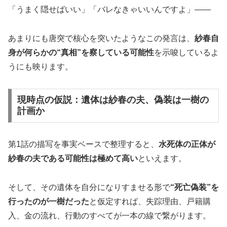
「うまく隠せばいい」「バレなきゃいいんですよ」――
あまりにも唐突で核心を突いたようなこの発言は、
紗春自
身が何らかの“真相”を察している可能性
を示唆しているよ
うにも映ります。
現時点の仮説：遺体は紗春の夫、偽装は一樹の
計画か
第1話の描写を事実ベースで整理すると、
水死体の正体が
紗春の夫である可能性は極めて高い
といえます。
そして、その遺体を自分になりすませる形で
“死亡偽装”を
行ったのが一樹だった
と仮定すれば、失踪理由、戸籍購
入、金の流れ、行動のすべてが一本の線で繋がります。