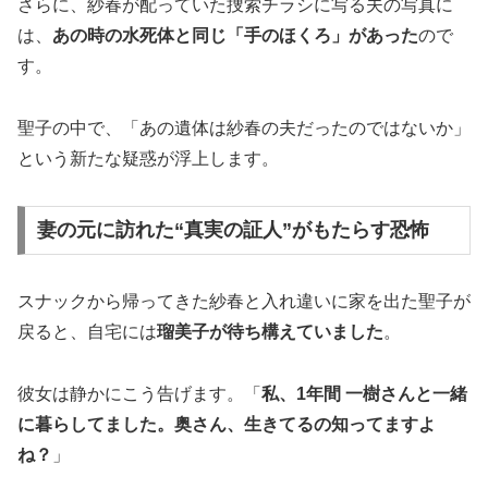
さらに、紗春が配っていた捜索チラシに写る夫の写真に
は、
あの時の水死体と同じ「手のほくろ」があった
ので
す。
聖子の中で、「あの遺体は紗春の夫だったのではないか」
という新たな疑惑が浮上します。
妻の元に訪れた“真実の証人”がもたらす恐怖
スナックから帰ってきた紗春と入れ違いに家を出た聖子が
戻ると、自宅には
瑠美子が待ち構えていました
。
彼女は静かにこう告げます。「
私、1年間 一樹さんと一緒
に暮らしてました。奥さん、生きてるの知ってますよ
ね？
」