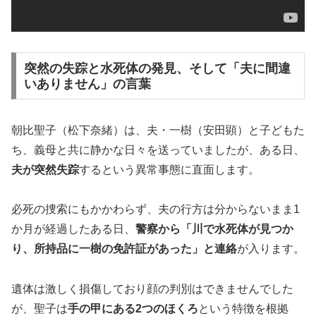
突然の失踪と水死体の発見、そして「夫に間違
いありません」の言葉
朝比聖子（松下奈緒）は、夫・一樹（安田顕）と子どもた
ち、義母と共に静かな日々を送っていましたが、ある日、
夫が突然失踪
するという異常事態に直面します。
必死の捜索にもかかわらず、夫の行方は分からないまま1
か月が経過したある日、
警察から「川で水死体が見つか
り、所持品に一樹の免許証があった」と連絡
が入ります。
遺体は激しく損傷しており顔の判別はできませんでした
が、聖子は
手の甲にある2つのほくろ
という特徴を根拠