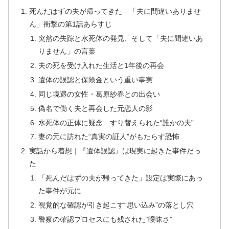
死んだはずの夫が帰ってきた―「夫に間違いありませ
ん」衝撃の第1話あらすじ
突然の失踪と水死体の発見、そして「夫に間違いあ
りません」の言葉
夫の死を受け入れた生活と1年後の再会
遺体の誤認と保険金という重い事実
同じ境遇の女性・葛原紗春との出会い
偽名で働く夫と再会した元恋人の影
水死体の正体に疑念…すり替えられた“誰かの夫”
妻の元に訪れた“真実の証人”がもたらす恐怖
実話から着想｜『遺体誤認』は現実に起きた事件だっ
た
「死んだはずの夫が帰ってきた」設定は実際にあっ
た事件が元に
視覚的な確認が引き起こす“思い込み”の落とし穴
警察の確認プロセスにも残された“曖昧さ”