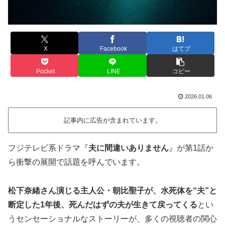
X
Facebook
はてブ
Pocket
LINE
コピー
2026.01.06
記事内に広告が含まれています。
フジテレビ系ドラマ『
夫に間違いありません
』が第1話か
ら衝撃の展開で話題を呼んでいます。
松下奈緒さん演じる主人公・朝比聖子が、水死体を“夫”と
断定した1年後、死んだはずの夫が生きて戻ってくる
とい
うセンセーショナルなストーリーが、多くの視聴者の関心