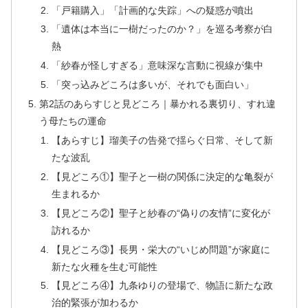
「戸籍購入」「計画的な失踪」への疑惑が噴出
「遺体は本当に一樹だったのか？」を巡る考察が白
熱
「紗春が怪しすぎる」意味深な言動に視線が集中
「突っ込みどころは多いが、それでも面白い」
第2話のあらすじと見どころ｜暴かれる裏切り、すれ違
う母たちの運命
【あらすじ】瑠美子の告発で揺らぐ日常、そして新
たな波乱
【見どころ①】聖子と一樹の関係に決定的な亀裂が
生まれるか
【見どころ②】聖子と紗春の“偽りの友情”に変化が
訪れるか
【見どころ③】長男・栄大の“いじめ問題”が家庭に
新たな火種を生む可能性
【見どころ④】九条ゆりの登場で、物語に新たな政
治的緊張が加わるか