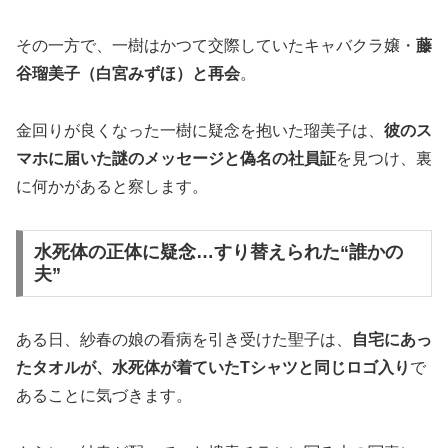
その一方で、一樹はかつて交際していたキャバクラ嬢・
藤
谷瑠美子（白宮みずほ）と再会
。
金回りが良くなった一樹に疑念を抱いた瑠美子は、
彼のス
マホに届いた謎のメッセージと偽名の社員証
を見つけ、裏
に何かがあると察します。
水死体の正体に疑念…すり替えられた“誰かの
夫”
ある日、紗春の娘の看病を引き受けた聖子は、
自宅にあっ
たタオルが、水死体が着ていたTシャツと同じロゴ入り
で
あることに気づきます。